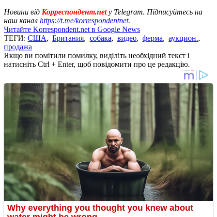
Новини від
Корреспондент.net
у Telegram. Підписуйтесь на
наш канал
https://t.me/korrespondentnet
.
Читайте Korrespondent.net в Google News
ТЕГИ:
США
,
Британия
,
собака
,
видео
,
ферма
,
аукцион.
,
продажа
Якщо ви помітили помилку, виділіть необхідний текст і
натисніть Ctrl + Enter, щоб повідомити про це редакцію.