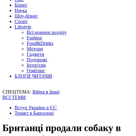
Бізнес
Наука
Шоу-бізнес
Спорт
Lifestyle
Всі новини розділу
Fashion
Food&Drinks
Мотори
Гаджети
Подорожі
Інтер'єри
Гемблінг
БЛОГИ ЧИТАЧІВ
СПЕЦТЕМА:
Війна в Ірані
ВСІ ТЕМИ
Вступ України в ЄС
Теракт в Барселоні
Британці продали собаку в