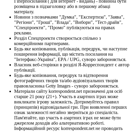
Гіперпосилання ( для інтернет - видань) - повинна бути
розміщена в підзаголовку або в першому абзаці
матеріалу.
Новини з позначками "Думка", "Експертиза", "Заява",
"Регіони", "Гроші", "Влада", "Вибори", "Тест-драйв",
"Спецпроекти", "Промо" публікуються на правах
реклами.
Розділ Спецпроекти створюється спільно з
комерційними партнерами.
Будь яке копіювання, публікація, передрук, чи наступне
поширення інформації, що містить посилання на
"Інтерфакс-Україна", EPA / UPG, суворо забороняється.
Власник веб-сторінки в розділі Я-Корреспондент є автор
публікації.
Будь-яке копіювання, передрук та відтворення
фотографічних творів та/або аудіовізуальних творів
правовласника Getty Images - суворо забороняється.
Матеріали сайту korrespondent.net призначені для осіб
старше 21 року (21+). Участь в азартних іграх може
викликати ігрову залежність. Дотримуйтесь правил
(принципів) відповідальної гри. При виявленні перших
ознак залежності негайно зверніться до спеціаліста.
Пам'ятайте, що участь в азартних іграх не може бути
джерелом доходів або альтернативою роботі.
Інформаційний ресурс korrespondent.net не проводить