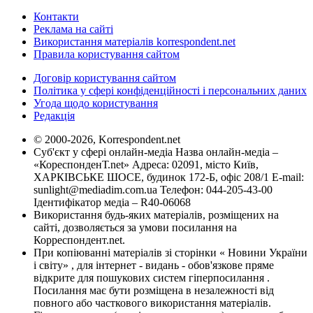
Контакти
Реклама на сайті
Використання матеріалів korrespondent.net
Правила користування сайтом
Договір користування сайтом
Політика у сфері конфіденційності і персональних даних
Угода щодо користування
Редакція
© 2000-2026, Korrespondent.net
Суб'єкт у сфері онлайн-медіа Назва онлайн-медіа –
«КореспонденТ.net» Адреса: 02091, місто Київ,
ХАРКІВСЬКЕ ШОСЕ, будинок 172-Б, офіс 208/1 E-mail:
sunlight@mediadim.com.ua
Телефон: 044-205-43-00
Ідентифікатор медіа – R40-06068
Використання будь-яких матеріалів, розміщених на
сайті, дозволяється за умови посилання на
Корреспондент.net.
При копіюванні матеріалів зі сторінки « Новини України
і світу» , для інтернет - видань - обов'язкове пряме
відкрите для пошукових систем гіперпосилання .
Посилання має бути розміщена в незалежності від
повного або часткового використання матеріалів.