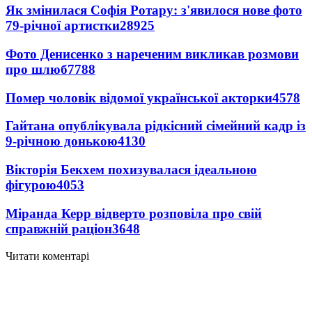
Як змінилася Софія Ротару: з'явилося нове фото
79-річної артистки
28925
Фото Денисенко з нареченим викликав розмови
про шлюб
7788
Помер чоловік відомої української акторки
4578
Гайтана опублікувала рідкісний сімейний кадр із
9-річною донькою
4130
Вікторія Бекхем похизувалася ідеальною
фігурою
4053
Міранда Керр відверто розповіла про свій
справжній раціон
3648
Читати коментарі