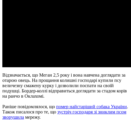
Відзначається, що Меган 2,5 року і вона навчена доглядати за
отарою овець. На прощання колишні господарі купили псу
величезну смажену курку і дозволили поспати на своїй
подушці. Бордер-коллі відправиться доглядати за стадом корів
на ранчо в Оклахомі.
Раніше повідомлялося, що
помер найстаріший собака України
.
Також писалося про те, що
зустріч господаря зі зниклим псом
зворушила
мережу.