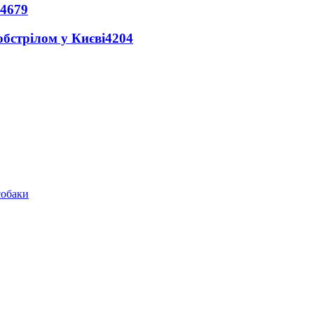
4679
обстрілом у Києві
4204
собаки