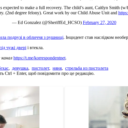
t is expected to make a full recovery. The child’s aunt, Caitlyn Smith (w/
ury. (2nd degree felony). Great work by our Child Abuse Unit and
https
— Ed Gonzalez (@SheriffEd_HCSO)
February 27, 2020
лила подрузі в обличчя з рушниці
. Інцидент став наслідком необе
ід чужі двері
і втекла.
ш канал
https://t.me/korrespondentnet
.
ехас
,
девушка
,
пистолет
,
няня
,
стрельба из пистолета
ь Ctrl + Enter, щоб повідомити про це редакцію.