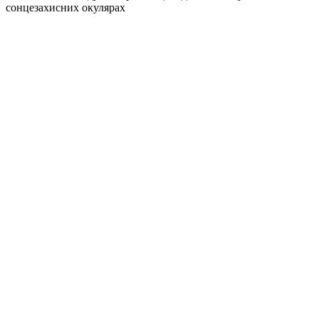
сонцезахисних окулярах