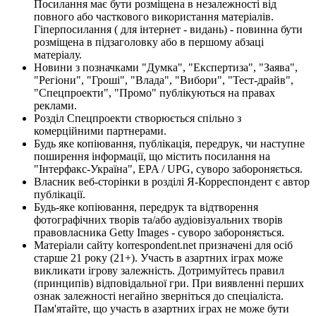
Посилання має бути розміщена в незалежності від
повного або часткового використання матеріалів.
Гіперпосилання ( для інтернет - видань) - повинна бути
розміщена в підзаголовку або в першому абзаці
матеріалу.
Новини з позначками "Думка", "Експертиза", "Заява",
"Регіони", "Гроші", "Влада", "Вибори", "Тест-драйв",
"Спецпроекти", "Промо" публікуються на правах
реклами.
Розділ Спецпроекти створюється спільно з
комерційними партнерами.
Будь яке копіювання, публікація, передрук, чи наступне
поширення інформації, що містить посилання на
"Інтерфакс-Україна", EPA / UPG, суворо забороняється.
Власник веб-сторінки в розділі Я-Корреспондент є автор
публікації.
Будь-яке копіювання, передрук та відтворення
фотографічних творів та/або аудіовізуальних творів
правовласника Getty Images - суворо забороняється.
Матеріали сайту korrespondent.net призначені для осіб
старше 21 року (21+). Участь в азартних іграх може
викликати ігрову залежність. Дотримуйтесь правил
(принципів) відповідальної гри. При виявленні перших
ознак залежності негайно зверніться до спеціаліста.
Пам'ятайте, що участь в азартних іграх не може бути