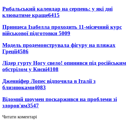
Рибальський календар на серпень: у які дні
клюватиме краще
6415
Принцеса Ізабелла проходить 11-місячний курс
військової підготовки
5009
Модель продемонструвала фігуру на пляжах
Греції
4586
Лідер гурту Ногу свело! опинився під російським
обстрілом у Києві
4108
Дженніфер Лопес відпочила в Італії з
близнюками
4083
Відомий шоумен поскаржився на проблеми зі
здоров'ям
3547
Читати коментарі