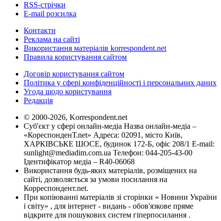
RSS-стрічки
E-mail розсилка
Контакти
Реклама на сайті
Використання матеріалів korrespondent.net
Правила користування сайтом
Договір користування сайтом
Політика у сфері конфіденційності і персональних даних
Угода щодо користування
Редакція
© 2000-2026, Korrespondent.net
Суб'єкт у сфері онлайн-медіа Назва онлайн-медіа –
«КореспонденТ.net» Адреса: 02091, місто Київ,
ХАРКІВСЬКЕ ШОСЕ, будинок 172-Б, офіс 208/1 E-mail:
sunlight@mediadim.com.ua
Телефон: 044-205-43-00
Ідентифікатор медіа – R40-06068
Використання будь-яких матеріалів, розміщених на
сайті, дозволяється за умови посилання на
Корреспондент.net.
При копіюванні матеріалів зі сторінки « Новини України
і світу» , для інтернет - видань - обов'язкове пряме
відкрите для пошукових систем гіперпосилання .