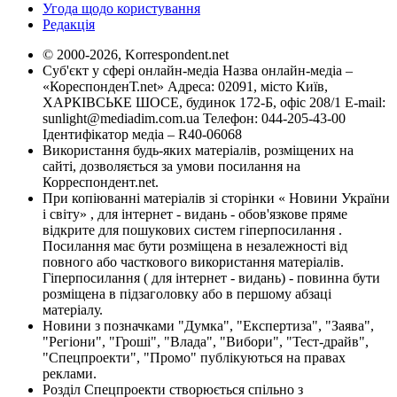
Угода щодо користування
Редакція
© 2000-2026, Korrespondent.net
Суб'єкт у сфері онлайн-медіа Назва онлайн-медіа –
«КореспонденТ.net» Адреса: 02091, місто Київ,
ХАРКІВСЬКЕ ШОСЕ, будинок 172-Б, офіс 208/1 E-mail:
sunlight@mediadim.com.ua
Телефон: 044-205-43-00
Ідентифікатор медіа – R40-06068
Використання будь-яких матеріалів, розміщених на
сайті, дозволяється за умови посилання на
Корреспондент.net.
При копіюванні матеріалів зі сторінки « Новини України
і світу» , для інтернет - видань - обов'язкове пряме
відкрите для пошукових систем гіперпосилання .
Посилання має бути розміщена в незалежності від
повного або часткового використання матеріалів.
Гіперпосилання ( для інтернет - видань) - повинна бути
розміщена в підзаголовку або в першому абзаці
матеріалу.
Новини з позначками "Думка", "Експертиза", "Заява",
"Регіони", "Гроші", "Влада", "Вибори", "Тест-драйв",
"Спецпроекти", "Промо" публікуються на правах
реклами.
Розділ Спецпроекти створюється спільно з