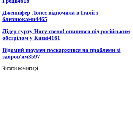
Греції
4618
Дженніфер Лопес відпочила в Італії з
близнюками
4465
Лідер гурту Ногу свело! опинився під російським
обстрілом у Києві
4161
Відомий шоумен поскаржився на проблеми зі
здоров'ям
3597
Читати коментарі