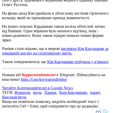
свого друга, художнього керівника модного будинку Balmain
Олів'є Рустена.
На фешн-захід Кім прийшла в обтислому костюмі гірчичного
кольору, який не приховував принад знаменитості.
На інших показах Кардашьян також воліла обтислий латекс
від Balmain. Одне вбрання було винного відтінку, інше -
ніжно-рожевого. Вони також підкреслювали пишні форми
зірки.
Раніше стало відомо, що в мережі
висміяли Кім Кардашьян за
зовнішній вигляд на спортивному матчі.
Також повідомлялося, що
Кім Кардашьян побувала у в'язниці
.
Новини від
Корреспондент.net
в Telegram. Підписуйтесь на
наш канал
https://t.me/korrespondentnet
Читайте Korrespondent.net в Google News
ТЕГИ:
Франция
,
мода
,
Париж
,
Ким Кардашьян
,
наряд
,
Высокая мода
Якщо ви помітили помилку, виділіть необхідний текст і
натисніть Ctrl + Enter, щоб повідомити про це редакцію.