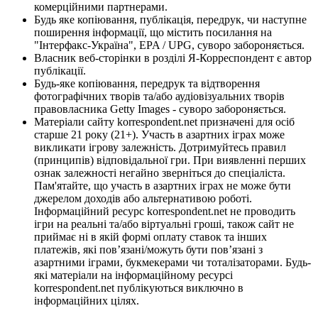
комерційними партнерами.
Будь яке копіювання, публікація, передрук, чи наступне
поширення інформації, що містить посилання на
"Інтерфакс-Україна", EPA / UPG, суворо забороняється.
Власник веб-сторінки в розділі Я-Корреспондент є автор
публікації.
Будь-яке копіювання, передрук та відтворення
фотографічних творів та/або аудіовізуальних творів
правовласника Getty Images - суворо забороняється.
Матеріали сайту korrespondent.net призначені для осіб
старше 21 року (21+). Участь в азартних іграх може
викликати ігрову залежність. Дотримуйтесь правил
(принципів) відповідальної гри. При виявленні перших
ознак залежності негайно зверніться до спеціаліста.
Пам'ятайте, що участь в азартних іграх не може бути
джерелом доходів або альтернативою роботі.
Інформаційний ресурс korrespondent.net не проводить
ігри на реальні та/або віртуальні гроші, також сайт не
приймає ні в якій формі оплату ставок та інших
платежів, які пов’язані/можуть бути пов’язані з
азартними іграми, букмекерами чи тоталізаторами. Будь-
які матеріали на інформаційному ресурсі
korrespondent.net публікуються виключно в
інформаційних цілях.