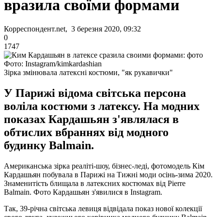
вразила своїми формами
Корреспондент.net, 3 березня 2020, 09:32
0
1747
Фото: Instagram/kimkardashian
Зірка змінювала латексні костюми, "як рукавички"
У Парижі відома світська персона
воліла костюми з латексу. На модних
показах Кардашьян з'являлася в
обтислих вбраннях від модного
будинку Balmain.
Американська зірка реаліті-шоу, бізнес-леді, фотомодель Кім
Кардашьян побувала в Парижі на Тижні моди осінь-зима 2020.
Знаменитість блищала в латексних костюмах від Pierre
Balmain. Фото Кардашьян з'явилися в Instagram.
Так, 39-річна світська левиця відвідала показ нової колекції