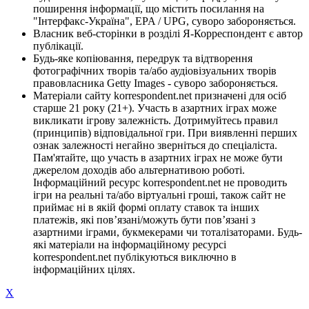
поширення інформації, що містить посилання на
"Інтерфакс-Україна", EPA / UPG, суворо забороняється.
Власник веб-сторінки в розділі Я-Корреспондент є автор
публікації.
Будь-яке копіювання, передрук та відтворення
фотографічних творів та/або аудіовізуальних творів
правовласника Getty Images - суворо забороняється.
Матеріали сайту korrespondent.net призначені для осіб
старше 21 року (21+). Участь в азартних іграх може
викликати ігрову залежність. Дотримуйтесь правил
(принципів) відповідальної гри. При виявленні перших
ознак залежності негайно зверніться до спеціаліста.
Пам'ятайте, що участь в азартних іграх не може бути
джерелом доходів або альтернативою роботі.
Інформаційний ресурс korrespondent.net не проводить
ігри на реальні та/або віртуальні гроші, також сайт не
приймає ні в якій формі оплату ставок та інших
платежів, які пов’язані/можуть бути пов’язані з
азартними іграми, букмекерами чи тоталізаторами. Будь-
які матеріали на інформаційному ресурсі
korrespondent.net публікуються виключно в
інформаційних цілях.
X