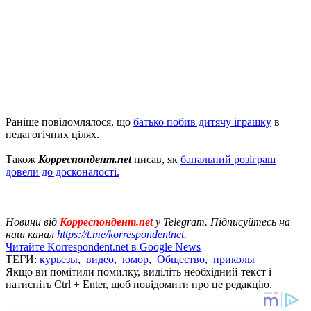
Раніше повідомлялося, що
батько побив дитячу іграшку
в
педагогічних цілях.
Також
Корреспондент.net
писав, як
банальний розіграш
довели до досконалості.
Новини від
Корреспондент.net
у Telegram. Підписуйтесь на
наш канал
https://t.me/korrespondentnet
.
Читайте Korrespondent.net в Google News
ТЕГИ:
курьезы
,
видео
,
юмор
,
Общество
,
приколы
Якщо ви помітили помилку, виділіть необхідний текст і
натисніть Ctrl + Enter, щоб повідомити про це редакцію.