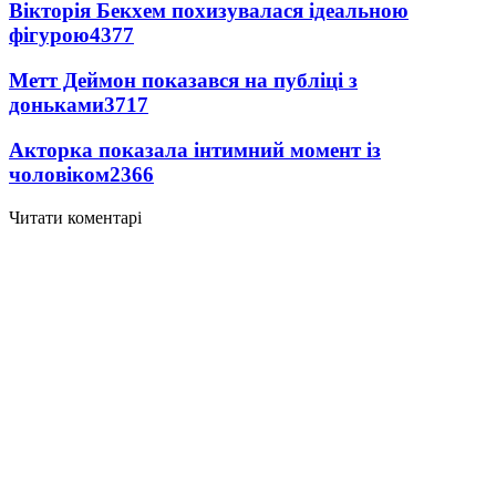
Вікторія Бекхем похизувалася ідеальною
фігурою
4377
Метт Деймон показався на публіці з
доньками
3717
Акторка показала інтимний момент із
чоловіком
2366
Читати коментарі