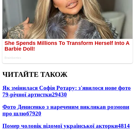
ЧИТАЙТЕ ТАКОЖ
Як змінилася Софія Ротару: з'явилося нове фото
79-річної артистки
29430
Фото Денисенко з нареченим викликав розмови
про шлюб
7920
Помер чоловік відомої української акторки
4814