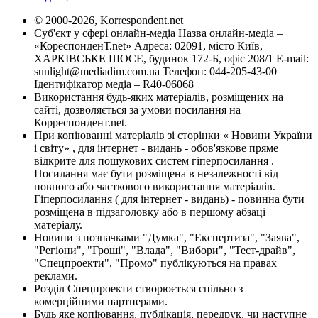
© 2000-2026, Korrespondent.net
Суб'єкт у сфері онлайн-медіа Назва онлайн-медіа –
«КореспонденТ.net» Адреса: 02091, місто Київ,
ХАРКІВСЬКЕ ШОСЕ, будинок 172-Б, офіс 208/1 E-mail:
sunlight@mediadim.com.ua
Телефон: 044-205-43-00
Ідентифікатор медіа – R40-06068
Використання будь-яких матеріалів, розміщених на
сайті, дозволяється за умови посилання на
Корреспондент.net.
При копіюванні матеріалів зі сторінки « Новини України
і світу» , для інтернет - видань - обов'язкове пряме
відкрите для пошукових систем гіперпосилання .
Посилання має бути розміщена в незалежності від
повного або часткового використання матеріалів.
Гіперпосилання ( для інтернет - видань) - повинна бути
розміщена в підзаголовку або в першому абзаці
матеріалу.
Новини з позначками "Думка", "Експертиза", "Заява",
"Регіони", "Гроші", "Влада", "Вибори", "Тест-драйв",
"Спецпроекти", "Промо" публікуються на правах
реклами.
Розділ Спецпроекти створюється спільно з
комерційними партнерами.
Будь яке копіювання, публікація, передрук, чи наступне