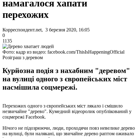
намагалося хапати
перехожих
Корреспондент.net, 3 березня 2020, 16:05
0
1135
Фото: кадр из видео: facebook.com/ThisIsHappeningOfficial
Розіграш з деревом
Курйозна подія з нахабним "деревом"
на вулиці одного з європейських міст
насмішила соцмережі.
Перехожих одного з європейських міст лякало і смішило
незвичайне "дерево". Кумедний відеоролик опублікований у
соцмережі Facebook.
Нічого не підозрюючи, люди, проходячи повз невелике дерево
на вулиці, були налякані, що звичайне дерево раптом оживало