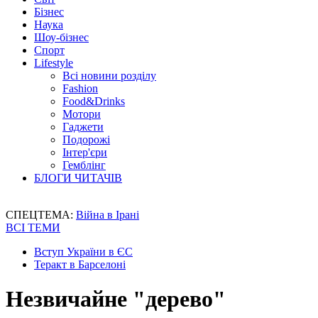
Бізнес
Наука
Шоу-бізнес
Спорт
Lifestyle
Всі новини розділу
Fashion
Food&Drinks
Мотори
Гаджети
Подорожі
Інтер'єри
Гемблінг
БЛОГИ ЧИТАЧІВ
СПЕЦТЕМА:
Війна в Ірані
ВСІ ТЕМИ
Вступ України в ЄС
Теракт в Барселоні
Незвичайне "дерево"