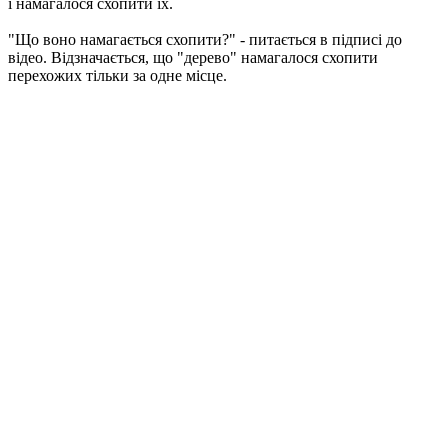
і намагалося схопити їх.
"Що воно намагається схопити?" - питається в підписі до
відео. Відзначається, що "дерево" намагалося схопити
перехожих тільки за одне місце.