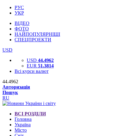
РУС
УКР
ВІДЕО
ФОТО
НАЙПОПУЛЯРНІШІ
СПЕЦПРОЕКТИ
USD
USD
44.4962
EUR
51.3814
Всі курси валют
44.4962
Авторизація
Пошук
RU
ВСІ РОЗДІЛИ
Головна
Україна
Місто
Світ