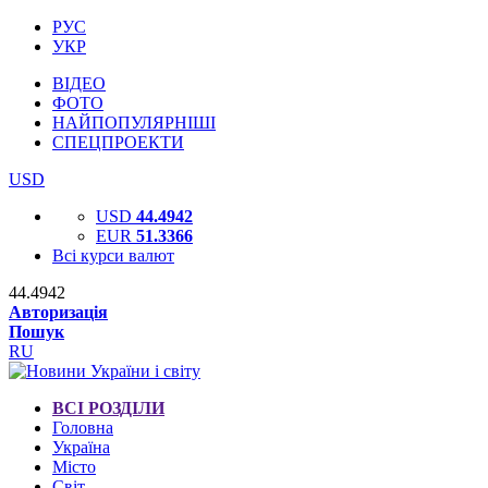
РУС
УКР
ВІДЕО
ФОТО
НАЙПОПУЛЯРНІШІ
СПЕЦПРОЕКТИ
USD
USD
44.4942
EUR
51.3366
Всі курси валют
44.4942
Авторизація
Пошук
RU
ВСІ РОЗДІЛИ
Головна
Україна
Місто
Світ