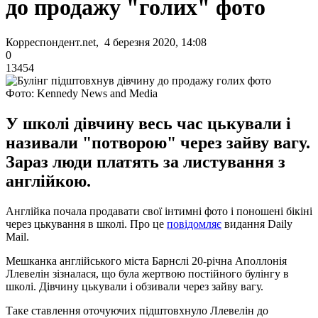
до продажу "голих" фото
Корреспондент.net, 4 березня 2020, 14:08
0
13454
Фото: Kennedy News and Media
У школі дівчину весь час цькували і
називали "потворою" через зайву вагу.
Зараз люди платять за листування з
англійкою.
Англійка почала продавати свої інтимні фото і поношені бікіні
через цькування в школі. Про це
повідомляє
видання Daily
Mail.
Мешканка англійського міста Барнслі 20-річна Аполлонія
Ллевелін зізналася, що була жертвою постійного булінгу в
школі. Дівчину цькували і обзивали через зайву вагу.
Таке ставлення оточуючих підштовхнуло Ллевелін до