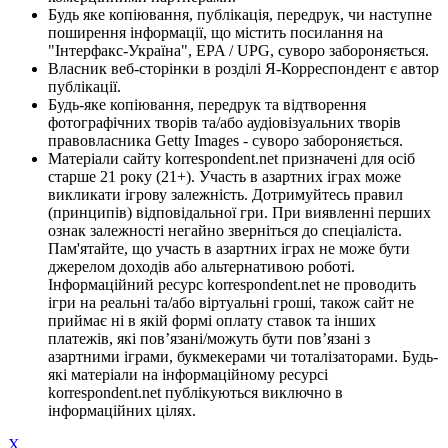
Будь яке копіювання, публікація, передрук, чи наступне
поширення інформації, що містить посилання на
"Інтерфакс-Україна", EPA / UPG, суворо забороняється.
Власник веб-сторінки в розділі Я-Корреспондент є автор
публікації.
Будь-яке копіювання, передрук та відтворення
фотографічних творів та/або аудіовізуальних творів
правовласника Getty Images - суворо забороняється.
Матеріали сайту korrespondent.net призначені для осіб
старше 21 року (21+). Участь в азартних іграх може
викликати ігрову залежність. Дотримуйтесь правил
(принципів) відповідальної гри. При виявленні перших
ознак залежності негайно зверніться до спеціаліста.
Пам'ятайте, що участь в азартних іграх не може бути
джерелом доходів або альтернативою роботі.
Інформаційний ресурс korrespondent.net не проводить
ігри на реальні та/або віртуальні гроші, також сайт не
приймає ні в якій формі оплату ставок та інших
платежів, які пов’язані/можуть бути пов’язані з
азартними іграми, букмекерами чи тоталізаторами. Будь-
які матеріали на інформаційному ресурсі
korrespondent.net публікуються виключно в
інформаційних цілях.
X