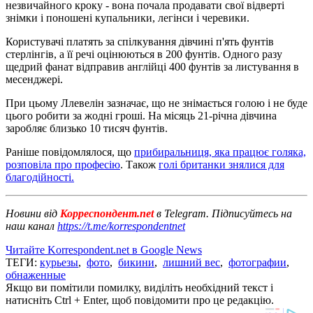
незвичайного кроку - вона почала продавати свої відверті
знімки і поношені купальники, легінси і черевики.
Користувачі платять за спілкування дівчині п'ять фунтів
стерлінгів, а її речі оцінюються в 200 фунтів. Одного разу
щедрий фанат відправив англійці 400 фунтів за листування в
месенджері.
При цьому Ллевелін зазначає, що не знімається голою і не буде
цього робити за жодні гроші. На місяць 21-річна дівчина
заробляє близько 10 тисяч фунтів.
Раніше повідомлялося, що
прибиральниця, яка працює голяка,
розповіла про професію
. Також
голі британки знялися для
благодійності.
Новини від
Корреспондент.net
в Telegram. Підписуйтесь на
наш канал
https://t.me/korrespondentnet
Читайте Korrespondent.net в Google News
ТЕГИ:
курьезы
,
фото
,
бикини
,
лишний вес
,
фотографии
,
обнаженные
Якщо ви помітили помилку, виділіть необхідний текст і
натисніть Ctrl + Enter, щоб повідомити про це редакцію.