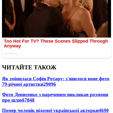
ЧИТАЙТЕ ТАКОЖ
Як змінилася Софія Ротару: з'явилося нове фото
79-річної артистки
29096
Фото Денисенко з нареченим викликав розмови
про шлюб
7848
Помер чоловік відомої української акторки
4690