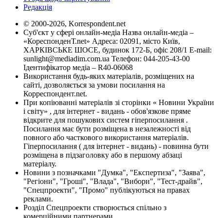
Редакція
© 2000-2026, Korrespondent.net
Суб'єкт у сфері онлайн-медіа Назва онлайн-медіа –
«КореспонденТ.net» Адреса: 02091, місто Київ,
ХАРКІВСЬКЕ ШОСЕ, будинок 172-Б, офіс 208/1 E-mail:
sunlight@mediadim.com.ua
Телефон: 044-205-43-00
Ідентифікатор медіа – R40-06068
Використання будь-яких матеріалів, розміщених на
сайті, дозволяється за умови посилання на
Корреспондент.net.
При копіюванні матеріалів зі сторінки « Новини України
і світу» , для інтернет - видань - обов'язкове пряме
відкрите для пошукових систем гіперпосилання .
Посилання має бути розміщена в незалежності від
повного або часткового використання матеріалів.
Гіперпосилання ( для інтернет - видань) - повинна бути
розміщена в підзаголовку або в першому абзаці
матеріалу.
Новини з позначками "Думка", "Експертиза", "Заява",
"Регіони", "Гроші", "Влада", "Вибори", "Тест-драйв",
"Спецпроекти", "Промо" публікуються на правах
реклами.
Розділ Спецпроекти створюється спільно з
комерційними партнерами.