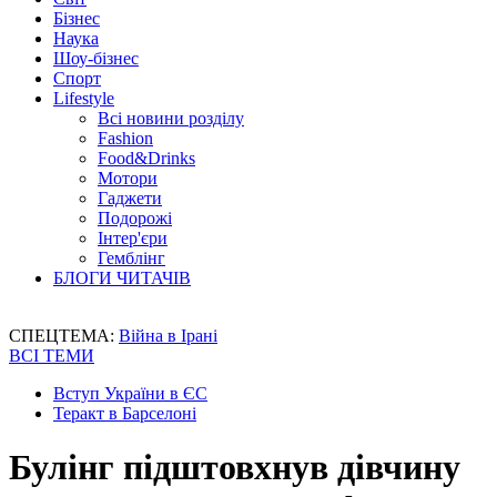
Бізнес
Наука
Шоу-бізнес
Спорт
Lifestyle
Всі новини розділу
Fashion
Food&Drinks
Мотори
Гаджети
Подорожі
Інтер'єри
Гемблінг
БЛОГИ ЧИТАЧІВ
СПЕЦТЕМА:
Війна в Ірані
ВСІ ТЕМИ
Вступ України в ЄС
Теракт в Барселоні
Булінг підштовхнув дівчину