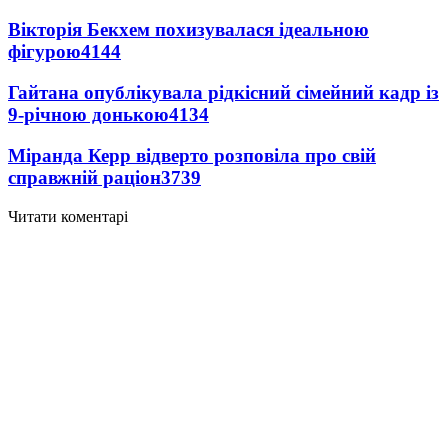
Вікторія Бекхем похизувалася ідеальною
фігурою
4144
Гайтана опублікувала рідкісний сімейний кадр із
9-річною донькою
4134
Міранда Керр відверто розповіла про свій
справжній раціон
3739
Читати коментарі