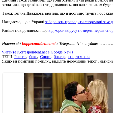
Дівчина також зазначила, що вона останні п'ять років працює 
зазначила, що деякі клієнти, дізнавшись, що вантажником буде 
Також Тетяна Дваждова заявила, що її постійно труять і ображаю
Нагадаємо, що в Україні
заборонять проводити спортивні заход
Раніше повідомлялося, що
від коронавірусу померла перша спо
Новини від
Корреспондент.net
в Telegram. Підписуйтесь на на
Читайте Korrespondent.net в Google News
ТЕГИ:
Россия
,
бокс
,
Спорт
,
боксер
,
спортсменка
Якщо ви помітили помилку, виділіть необхідний текст і натисніт