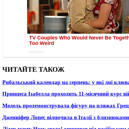
ЧИТАЙТЕ ТАКОЖ
Рибальський календар на серпень: у які дні клю
Принцеса Ізабелла проходить 11-місячний курс ві
Модель продемонструвала фігуру на пляжах Греці
Дженніфер Лопес відпочила в Італії з близнюками
Лідер гурту Ногу свело! опинився під російським 