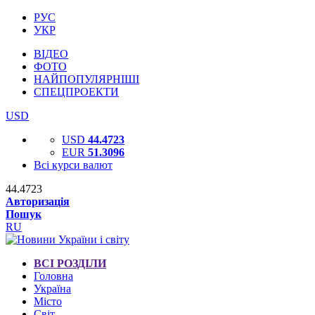
РУС
УКР
ВІДЕО
ФОТО
НАЙПОПУЛЯРНІШІ
СПЕЦПРОЕКТИ
USD
USD
44.4723
EUR
51.3096
Всі курси валют
44.4723
Авторизація
Пошук
RU
ВСІ РОЗДІЛИ
Головна
Україна
Місто
Світ