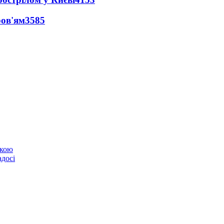
ров'ям
3585
ькою
адосі