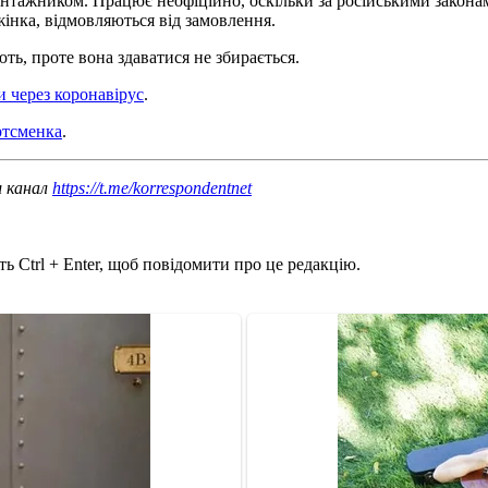
вантажником. Працює неофіційно, оскільки за російськими закона
жінка, відмовляються від замовлення.
ть, проте вона здаватися не збирається.
и через коронавірус
.
ртсменка
.
ш канал
https://t.me/korrespondentnet
ь Ctrl + Enter, щоб повідомити про це редакцію.