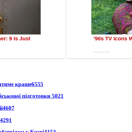
ватиме краще
6555
йськової підготовки
5021
ї
4607
4291
обстрілом у Києві
4153