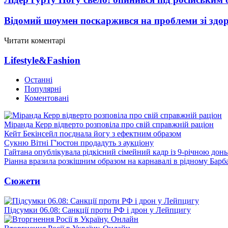
Відомий шоумен поскаржився на проблеми зі здо
Читати коментарі
Lifestyle&Fashion
Останні
Популярні
Коментовані
Міранда Керр відверто розповіла про свій справжній раціон
Кейт Бекінсейл поєднала йогу з ефектним образом
Сукню Вітні Г'юстон продадуть з аукціону
Гайтана опублікувала рідкісний сімейний кадр із 9-річною дон
Ріанна вразила розкішним образом на карнавалі в рідному Барб
Сюжети
Підсумки 06.08: Санкції проти РФ і дрон у Лейпцигу