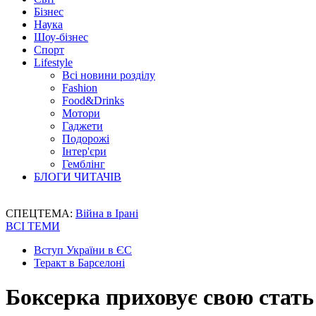
Бізнес
Наука
Шоу-бізнес
Спорт
Lifestyle
Всі новини розділу
Fashion
Food&Drinks
Мотори
Гаджети
Подорожі
Інтер'єри
Гемблінг
БЛОГИ ЧИТАЧІВ
СПЕЦТЕМА:
Війна в Ірані
ВСІ ТЕМИ
Вступ України в ЄС
Теракт в Барселоні
Боксерка приховує свою стать 