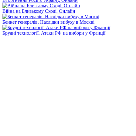
Вторгнення Росії в Україну. Онлайн
Війна на Близькому Сході. Онлайн
Бенкет генералів. Наслідки вибуху в Москві
Брудні технології. Атаки РФ на вибори у Франції