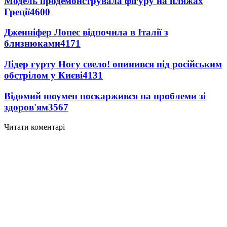
Модель продемонструвала фігуру на пляжах
Греції
4600
Дженніфер Лопес відпочила в Італії з
близнюками
4171
Лідер гурту Ногу свело! опинився під російським
обстрілом у Києві
4131
Відомий шоумен поскаржився на проблеми зі
здоров'ям
3567
Читати коментарі