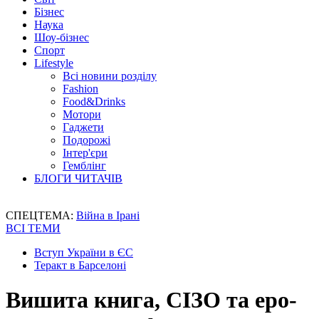
Бізнес
Наука
Шоу-бізнес
Спорт
Lifestyle
Всі новини розділу
Fashion
Food&Drinks
Мотори
Гаджети
Подорожі
Інтер'єри
Гемблінг
БЛОГИ ЧИТАЧІВ
СПЕЦТЕМА:
Війна в Ірані
ВСІ ТЕМИ
Вступ України в ЄС
Теракт в Барселоні
Вишита книга, СІЗО та еро-