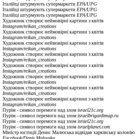
Італійці штурмують супермаркети
EPA/UPG
Італійці штурмують супермаркети
EPA/UPG
Італійці штурмують супермаркети
EPA/UPG
Художник створює неймовірні картини з квітів
Instagram/reikan_creations
Художник створює неймовірні картини з квітів
Instagram/reikan_creations
Художник створює неймовірні картини з квітів
Instagram/reikan_creations
Художник створює неймовірні картини з квітів
Instagram/reikan_creations
Художник створює неймовірні картини з квітів
Instagram/reikan_creations
Художник створює неймовірні картини з квітів
Instagram/reikan_creations
Художник створює неймовірні картини з квітів
Instagram/reikan_creations
Художник створює неймовірні картини з квітів
Instagram/reikan_creations
Пурім - символ перемоги над злом
israel21c.org
Пурім - символ перемоги над злом
israelbrigardimap.ru
Пурім - символ перемоги над злом
israel21c.org
Пурім - символ перемоги над злом
israelplanet.com
Міністр юстиції Денис Малюська відвідав харківську колонію
Facebook/Denis Malyuska