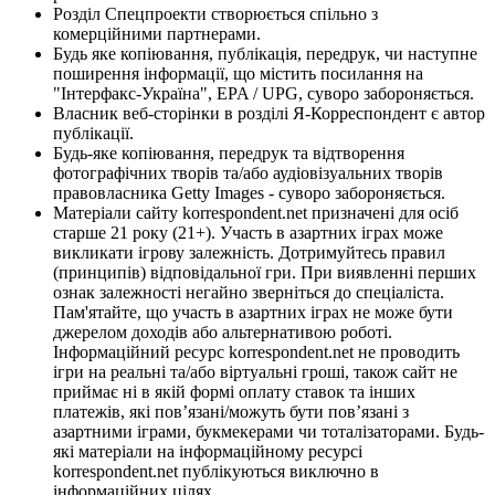
Розділ Спецпроекти створюється спільно з
комерційними партнерами.
Будь яке копіювання, публікація, передрук, чи наступне
поширення інформації, що містить посилання на
"Інтерфакс-Україна", EPA / UPG, суворо забороняється.
Власник веб-сторінки в розділі Я-Корреспондент є автор
публікації.
Будь-яке копіювання, передрук та відтворення
фотографічних творів та/або аудіовізуальних творів
правовласника Getty Images - суворо забороняється.
Матеріали сайту korrespondent.net призначені для осіб
старше 21 року (21+). Участь в азартних іграх може
викликати ігрову залежність. Дотримуйтесь правил
(принципів) відповідальної гри. При виявленні перших
ознак залежності негайно зверніться до спеціаліста.
Пам'ятайте, що участь в азартних іграх не може бути
джерелом доходів або альтернативою роботі.
Інформаційний ресурс korrespondent.net не проводить
ігри на реальні та/або віртуальні гроші, також сайт не
приймає ні в якій формі оплату ставок та інших
платежів, які пов’язані/можуть бути пов’язані з
азартними іграми, букмекерами чи тоталізаторами. Будь-
які матеріали на інформаційному ресурсі
korrespondent.net публікуються виключно в
інформаційних цілях.