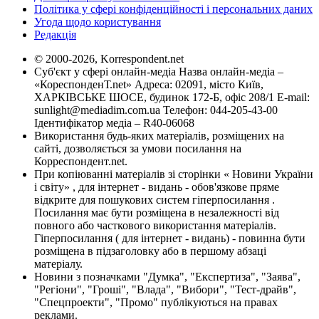
Політика у сфері конфіденційності і персональних даних
Угода щодо користування
Редакція
© 2000-2026, Korrespondent.net
Суб'єкт у сфері онлайн-медіа Назва онлайн-медіа –
«КореспонденТ.net» Адреса: 02091, місто Київ,
ХАРКІВСЬКЕ ШОСЕ, будинок 172-Б, офіс 208/1 E-mail:
sunlight@mediadim.com.ua
Телефон: 044-205-43-00
Ідентифікатор медіа – R40-06068
Використання будь-яких матеріалів, розміщених на
сайті, дозволяється за умови посилання на
Корреспондент.net.
При копіюванні матеріалів зі сторінки « Новини України
і світу» , для інтернет - видань - обов'язкове пряме
відкрите для пошукових систем гіперпосилання .
Посилання має бути розміщена в незалежності від
повного або часткового використання матеріалів.
Гіперпосилання ( для інтернет - видань) - повинна бути
розміщена в підзаголовку або в першому абзаці
матеріалу.
Новини з позначками "Думка", "Експертиза", "Заява",
"Регіони", "Гроші", "Влада", "Вибори", "Тест-драйв",
"Спецпроекти", "Промо" публікуються на правах
реклами.