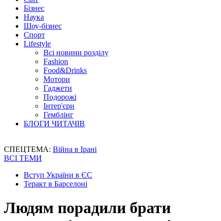
Бізнес
Наука
Шоу-бізнес
Спорт
Lifestyle
Всі новини розділу
Fashion
Food&Drinks
Мотори
Гаджети
Подорожі
Інтер'єри
Гемблінг
БЛОГИ ЧИТАЧІВ
СПЕЦТЕМА:
Війна в Ірані
ВСІ ТЕМИ
Вступ України в ЄС
Теракт в Барселоні
Людям порадили брати