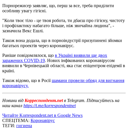
Порнорежисер заявляє, що, перш за все, треба приділити
особливу увагу гігієні.
"Коли твоє тіло - це твоя робота, ти дбаєш про гігієну, чистоту
і профілактику набагато більше, ніж звичайна людина", -
зазначила Векс Ешлі.
Також вона додала, що в порноіндустрії призупинені зйомки
багатьох проектів через коронавірус.
Раніше повідомлялося, що
в Україні виявили ще двох
заражених COVID-19
. Нових інфікованих коронавірусом
виявили в Чернівецькій області, яка стає епіцентром епідемії в
країні.
Також відомо, що в Росії
шамани провели обряд для вигнання
коронавірусу.
Новини від
Корреспондент.net
в Telegram. Підписуйтесь на
наш канал
https://t.me/korrespondentnet
Читайте Korrespondent.net в Google News
СПЕЦТЕМА:
Коронавірус
ТЕГИ:
гигиена