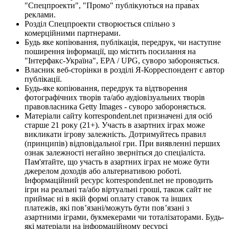
"Спецпроекти", "Промо" публікуються на правах
реклами.
Розділ Спецпроекти створюється спільно з
комерційними партнерами.
Будь яке копіювання, публікація, передрук, чи наступне
поширення інформації, що містить посилання на
"Інтерфакс-Україна", EPA / UPG, суворо забороняється.
Власник веб-сторінки в розділі Я-Корреспондент є автор
публікації.
Будь-яке копіювання, передрук та відтворення
фотографічних творів та/або аудіовізуальних творів
правовласника Getty Images - суворо забороняється.
Матеріали сайту korrespondent.net призначені для осіб
старше 21 року (21+). Участь в азартних іграх може
викликати ігрову залежність. Дотримуйтесь правил
(принципів) відповідальної гри. При виявленні перших
ознак залежності негайно зверніться до спеціаліста.
Пам'ятайте, що участь в азартних іграх не може бути
джерелом доходів або альтернативою роботі.
Інформаційний ресурс korrespondent.net не проводить
ігри на реальні та/або віртуальні гроші, також сайт не
приймає ні в якій формі оплату ставок та інших
платежів, які пов’язані/можуть бути пов’язані з
азартними іграми, букмекерами чи тоталізаторами. Будь-
які матеріали на інформаційному ресурсі