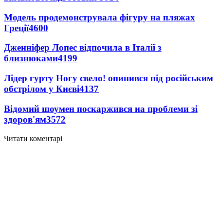
Модель продемонструвала фігуру на пляжах
Греції
4600
Дженніфер Лопес відпочила в Італії з
близнюками
4199
Лідер гурту Ногу свело! опинився під російським
обстрілом у Києві
4137
Відомий шоумен поскаржився на проблеми зі
здоров'ям
3572
Читати коментарі