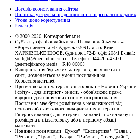
Договір користування сайтом
Політика у сфері конфіденційності і персональних даних
Угода щодо користування
Редакція
© 2000-2026, Korrespondent.net
Суб'єкт у сфері онлайн-медіа Назва онлайн-медіа –
«КореспонденТ.net» Адреса: 02091, місто Київ,
ХАРКІВСЬКЕ ШОСЕ, будинок 172-Б, офіс 208/1 E-mail:
sunlight@mediadim.com.ua
Телефон: 044-205-43-00
Ідентифікатор медіа – R40-06068
Використання будь-яких матеріалів, розміщених на
сайті, дозволяється за умови посилання на
Корреспондент.net.
При копіюванні матеріалів зі сторінки « Новини України
і світу» , для інтернет - видань - обов'язкове пряме
відкрите для пошукових систем гіперпосилання .
Посилання має бути розміщена в незалежності від
повного або часткового використання матеріалів.
Гіперпосилання ( для інтернет - видань) - повинна бути
розміщена в підзаголовку або в першому абзаці
матеріалу.
Новини з позначками "Думка", "Експертиза", "Заява",
"Регіони", "Гроші", "Влада", "Вибори", "Тест-драйв",