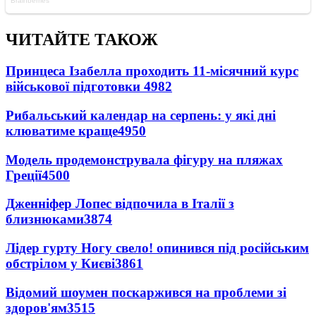
ЧИТАЙТЕ ТАКОЖ
Принцеса Ізабелла проходить 11-місячний курс
військової підготовки
4982
Рибальський календар на серпень: у які дні
клюватиме краще
4950
Модель продемонструвала фігуру на пляжах
Греції
4500
Дженніфер Лопес відпочила в Італії з
близнюками
3874
Лідер гурту Ногу свело! опинився під російським
обстрілом у Києві
3861
Відомий шоумен поскаржився на проблеми зі
здоров'ям
3515