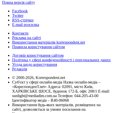
Повна версія сайту
Facebook
Twitter
RSS-стрічки
E-mail розсилка
Контакти
Реклама на сайті
Використання матеріалів korrespondent.net
Правила користування сайтом
Договір користування сайтом
Політика у сфері конфіденційності і персональних даних
Угода щодо користування
Редакція
© 2000-2026, Korrespondent.net
Суб'єкт у сфері онлайн-медіа Назва онлайн-медіа –
«КореспонденТ.net» Адреса: 02091, місто Київ,
ХАРКІВСЬКЕ ШОСЕ, будинок 172-Б, офіс 208/1 E-mail:
sunlight@mediadim.com.ua
Телефон: 044-205-43-00
Ідентифікатор медіа – R40-06068
Використання будь-яких матеріалів, розміщених на
сайті, дозволяється за умови посилання на