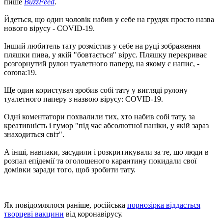
пише
BuzzFeed
.
Йдеться, що один чоловік набив у себе на грудях просто назва
нового вірусу - COVID-19.
Інший любитель тату розмістив у себе на руці зображення
пляшки пива, у якій "бовтається" вірус. Пляшку перекриває
розгорнутий рулон туалетного паперу, на якому є напис, -
corona:19.
Ще один користувач зробив собі тату у вигляді рулону
туалетного паперу з назвою вірусу: COVID-19.
Одні коментатори похвалили тих, хто набив собі тату, за
креативність і гумор "під час абсолютної паніки, у якій зараз
знаходиться світ".
А інші, навпаки, засудили і розкритикували за те, що люди в
розпал епідемії та оголошеного карантину покидали свої
домівки заради того, щоб зробити тату.
Як повідомлялося раніше, російська
порнозірка віддасться
творцеві вакцини
від коронавірусу.