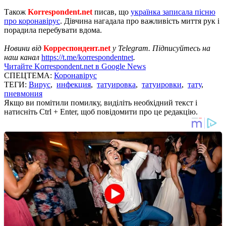
Також
Korrespondent.net
писав, що
українка записала пісню
про коронавірус
. Дівчина нагадала про важливість миття рук і
порадила перебувати вдома.
Новини від
Корреспондент.net
у Telegram. Підписуйтесь на
наш канал
https://t.me/korrespondentnet
.
Читайте Korrespondent.net в Google News
СПЕЦТЕМА:
Коронавірус
ТЕГИ:
Вирус
,
инфекция
,
татуировка
,
татуировки
,
тату
,
пневмония
Якщо ви помітили помилку, виділіть необхідний текст і
натисніть Ctrl + Enter, щоб повідомити про це редакцію.