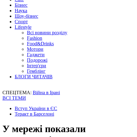
Бізнес
Наука
Шоу-бізнес
Спорт
Lifestyle
Всі новини розділу
Fashion
Food&Drinks
Мотори
Гаджети
Подорожі
Інтер'єри
Гемблінг
БЛОГИ ЧИТАЧІВ
СПЕЦТЕМА:
Війна в Ірані
ВСІ ТЕМИ
Вступ України в ЄС
Теракт в Барселоні
У мережі показали