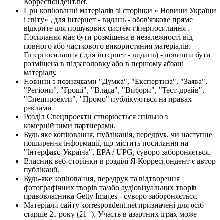
Корреспондент.net.
При копіюванні матеріалів зі сторінки « Новини України
і світу» , для інтернет - видань - обов'язкове пряме
відкрите для пошукових систем гіперпосилання .
Посилання має бути розміщена в незалежності від
повного або часткового використання матеріалів.
Гіперпосилання ( для інтернет - видань) - повинна бути
розміщена в підзаголовку або в першому абзаці
матеріалу.
Новини з позначками "Думка", "Експертиза", "Заява",
"Регіони", "Гроші", "Влада", "Вибори", "Тест-драйв",
"Спецпроекти", "Промо" публікуються на правах
реклами.
Розділ Спецпроекти створюється спільно з
комерційними партнерами.
Будь яке копіювання, публікація, передрук, чи наступне
поширення інформації, що містить посилання на
"Інтерфакс-Україна", EPA / UPG, суворо забороняється.
Власник веб-сторінки в розділі Я-Корреспондент є автор
публікації.
Будь-яке копіювання, передрук та відтворення
фотографічних творів та/або аудіовізуальних творів
правовласника Getty Images - суворо забороняється.
Матеріали сайту korrespondent.net призначені для осіб
старше 21 року (21+). Участь в азартних іграх може