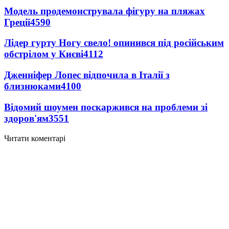
Модель продемонструвала фігуру на пляжах
Греції
4590
Лідер гурту Ногу свело! опинився під російським
обстрілом у Києві
4112
Дженніфер Лопес відпочила в Італії з
близнюками
4100
Відомий шоумен поскаржився на проблеми зі
здоров'ям
3551
Читати коментарі