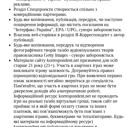
реклами.
Розділ Спецпроекти створюється спільно з
комерційними партнерами.
Будь яке копіювання, публікація, передрук, чи наступне
поширення інформації, що містить посилання на
"Інтерфакс-Україна", EPA / UPG, суворо забороняється.
Власник веб-сторінки в розділі Я-Корреспондент є автор
публікації.
Будь-яке копіювання, передрук та відтворення
фотографічних творів та/або аудіовізуальних творів
правовласника Getty Images - суворо забороняється.
Матеріали сайту korrespondent.net призначені для осіб
старше 21 року (21+). Участь в азартних іграх може
викликати ігрову залежність. Дотримуйтесь правил
(принципів) відповідальної гри. При виявленні перших
ознак залежності негайно зверніться до спеціаліста.
Пам'ятайте, що участь в азартних іграх не може бути
джерелом доходів або альтернативою роботі.
Інформаційний ресурс korrespondent.net не проводить
ігри на реальні та/або віртуальні гроші, також сайт не
приймає ні в якій формі оплату ставок та інших
платежів, які пов’язані/можуть бути пов’язані з
азартними іграми, букмекерами чи тоталізаторами. Будь-
які матеріали на інформаційному ресурсі
korrespondent.net публікуються виключно в