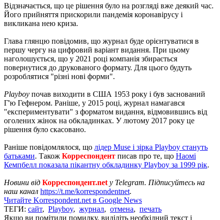
Відзначається, що це рішення було на розгляді вже деякий час.
Його прийняття прискорили пандемія коронавірусу і
викликана нею криза.
Глава глянцю повідомив, що журнал буде орієнтуватися в
першу чергу на цифровий варіант видання. При цьому
наголошується, що у 2021 році компанія збирається
повернутися до друкованого формату. Для цього будуть
розроблятися "різні нові форми".
Playboy
почав виходити в США 1953 року і був заснований
Г'ю Гефнером. Раніше, у 2015 році, журнал намагався
"експериментувати" з форматом видання, відмовившись від
оголених жінок на обкладинках. У лютому 2017 року це
рішення було скасовано.
Раніше повідомлялося, що
лідер Muse і зірка Playboy стануть
батьками
. Також
Корреспондент
писав про те, що
Наомі
Кемпбелл показала пікантну обкладинку Playboy за 1999 рік
.
Новини від
Корреспондент.net
у Telegram. Підписуйтесь на
наш канал
https://t.me/korrespondentnet
.
Читайте Korrespondent.net в Google News
ТЕГИ:
сайт
,
Playboy
,
журнал
,
отмена
,
печать
Якщо ви помітили помилку, виділіть необхідний текст і