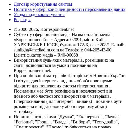
Договір користування сайтом
Політика у сфері конфіденційності і персональних даних
Угода щодо користування
Редакція
© 2000-2026, Korrespondent.net
Суб'єкт у сфері онлайн-медіа Назва онлайн-медіа –
«КореспонденТ.net» Адреса: 02091, місто Київ,
ХАРКІВСЬКЕ ШОСЕ, будинок 172-Б, офіс 208/1 E-mail:
sunlight@mediadim.com.ua
Телефон: 044-205-43-00
Ідентифікатор медіа – R40-06068
Використання будь-яких матеріалів, розміщених на
сайті, дозволяється за умови посилання на
Корреспондент.net.
При копіюванні матеріалів зі сторінки « Новини України
і світу» , для інтернет - видань - обов'язкове пряме
відкрите для пошукових систем гіперпосилання .
Посилання має бути розміщена в незалежності від
повного або часткового використання матеріалів.
Гіперпосилання ( для інтернет - видань) - повинна бути
розміщена в підзаголовку або в першому абзаці
матеріалу.
Новини з позначками "Думка", "Експертиза", "Заява",
"Регіони", "Гроші", "Влада", "Вибори", "Тест-драйв",
"Спецпроекти", "Промо" публікуються на правах