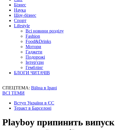
Бізнес
Наука
Шоу-бізнес
Спорт
Lifestyle
Всі новини розділу
Fashion
Food&Drinks
Мотори
Гаджети
Подорожі
Інтер'єри
Гемблінг
БЛОГИ ЧИТАЧІВ
СПЕЦТЕМА:
Війна в Ірані
ВСІ ТЕМИ
Вступ України в ЄС
Теракт в Барселоні
Playboy припинить випуск