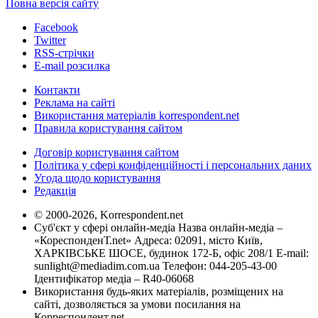
Повна версія сайту
Facebook
Twitter
RSS-стрічки
E-mail розсилка
Контакти
Реклама на сайті
Використання матеріалів korrespondent.net
Правила користування сайтом
Договір користування сайтом
Політика у сфері конфіденційності і персональних даних
Угода щодо користування
Редакція
© 2000-2026, Korrespondent.net
Суб'єкт у сфері онлайн-медіа Назва онлайн-медіа –
«КореспонденТ.net» Адреса: 02091, місто Київ,
ХАРКІВСЬКЕ ШОСЕ, будинок 172-Б, офіс 208/1 E-mail:
sunlight@mediadim.com.ua
Телефон: 044-205-43-00
Ідентифікатор медіа – R40-06068
Використання будь-яких матеріалів, розміщених на
сайті, дозволяється за умови посилання на
Корреспондент.net.