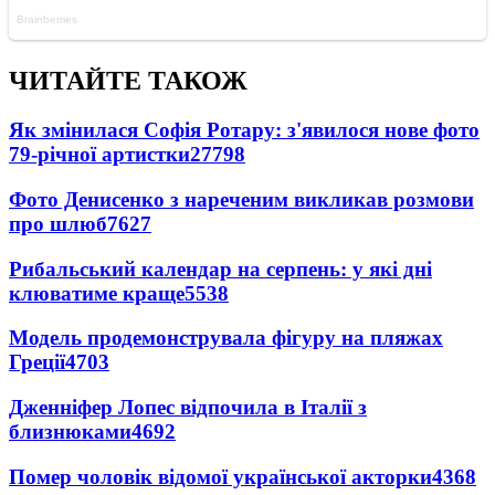
ЧИТАЙТЕ ТАКОЖ
Як змінилася Софія Ротару: з'явилося нове фото
79-річної артистки
27798
Фото Денисенко з нареченим викликав розмови
про шлюб
7627
Рибальський календар на серпень: у які дні
клюватиме краще
5538
Модель продемонструвала фігуру на пляжах
Греції
4703
Дженніфер Лопес відпочила в Італії з
близнюками
4692
Помер чоловік відомої української акторки
4368