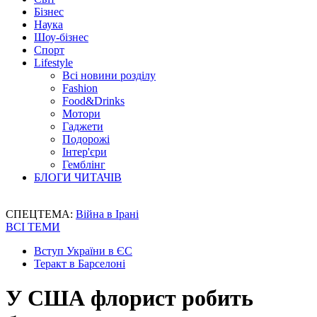
Бізнес
Наука
Шоу-бізнес
Спорт
Lifestyle
Всі новини розділу
Fashion
Food&Drinks
Мотори
Гаджети
Подорожі
Інтер'єри
Гемблінг
БЛОГИ ЧИТАЧІВ
СПЕЦТЕМА:
Війна в Ірані
ВСІ ТЕМИ
Вступ України в ЄС
Теракт в Барселоні
У США флорист робить