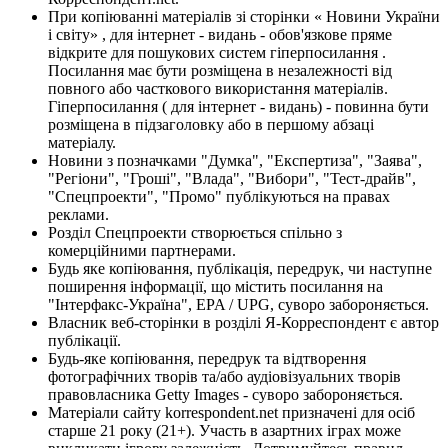
При копіюванні матеріалів зі сторінки « Новини України
і світу» , для інтернет - видань - обов'язкове пряме
відкрите для пошукових систем гіперпосилання .
Посилання має бути розміщена в незалежності від
повного або часткового використання матеріалів.
Гіперпосилання ( для інтернет - видань) - повинна бути
розміщена в підзаголовку або в першому абзаці
матеріалу.
Новини з позначками "Думка", "Експертиза", "Заява",
"Регіони", "Гроші", "Влада", "Вибори", "Тест-драйв",
"Спецпроекти", "Промо" публікуються на правах
реклами.
Розділ Спецпроекти створюється спільно з
комерційними партнерами.
Будь яке копіювання, публікація, передрук, чи наступне
поширення інформації, що містить посилання на
"Інтерфакс-Україна", EPA / UPG, суворо забороняється.
Власник веб-сторінки в розділі Я-Корреспондент є автор
публікації.
Будь-яке копіювання, передрук та відтворення
фотографічних творів та/або аудіовізуальних творів
правовласника Getty Images - суворо забороняється.
Матеріали сайту korrespondent.net призначені для осіб
старше 21 року (21+). Участь в азартних іграх може