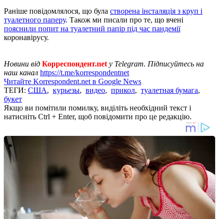
Раніше повідомлялося, що була
створена інсталяція з круп і
туалетного паперу
. Також ми писали про те, що вчені
пояснили попит на туалетний папір під час пандемії
коронавірусу.
Новини від
Корреспондент.net
у Telegram. Підписуйтесь на
наш канал
https://t.me/korrespondentnet
Читайте Korrespondent.net в Google News
ТЕГИ:
США
,
курьезы
,
видео
,
прикол
,
туалетная бумага
,
букет
Якщо ви помітили помилку, виділіть необхідний текст і
натисніть Ctrl + Enter, щоб повідомити про це редакцію.