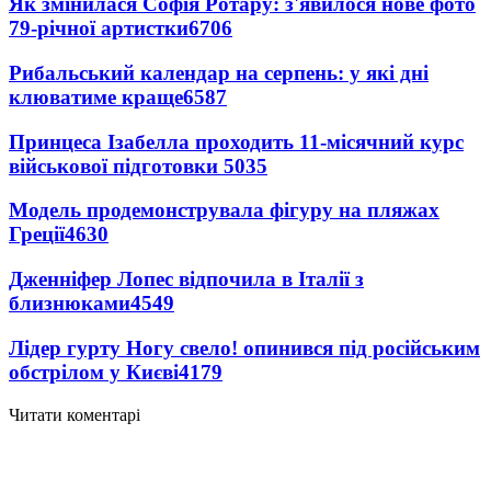
Як змінилася Софія Ротару: з'явилося нове фото
79-річної артистки
6706
Рибальський календар на серпень: у які дні
клюватиме краще
6587
Принцеса Ізабелла проходить 11-місячний курс
військової підготовки
5035
Модель продемонструвала фігуру на пляжах
Греції
4630
Дженніфер Лопес відпочила в Італії з
близнюками
4549
Лідер гурту Ногу свело! опинився під російським
обстрілом у Києві
4179
Читати коментарі