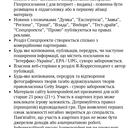
Гіперпосилання ( для інтернет - видань) - повинна бути
розміщена в підзаголовку або в першому абзаці
матеріалу.
Новини з позначками "Думка", "Експертиза", "Заява",
"Регіони", "Гроші", "Влада", "Вибори", "Тест-драйв",
"Спецпроекти", "Промо" публікуються на правах
реклами.
Розділ Спецпроекти створюється спільно з
комерційними партнерами.
Будь яке копіювання, публікація, передрук, чи наступне
поширення інформації, що містить посилання на
"Інтерфакс-Україна", EPA / UPG, суворо забороняється.
Власник веб-сторінки в розділі Я-Корреспондент є автор
публікації.
Будь-яке копіювання, передрук та відтворення
фотографічних творів та/або аудіовізуальних творів
правовласника Getty Images - суворо забороняється.
Матеріали сайту korrespondent.net призначені для осіб
старше 21 року (21+). Участь в азартних іграх може
викликати ігрову залежність. Дотримуйтесь правил
(принципів) відповідальної гри. При виявленні перших
ознак залежності негайно зверніться до спеціаліста.
Пам'ятайте, що участь в азартних іграх не може бути
джерелом доходів або альтернативою роботі.
Інформаційний ресурс korrespondent.net не проводить