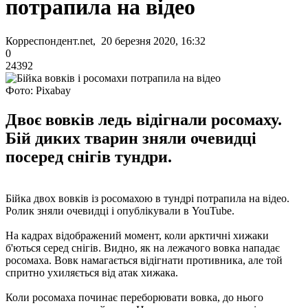
потрапила на відео
Корреспондент.net, 20 березня 2020, 16:32
0
24392
Фото: Pixabay
Двоє вовків ледь відігнали росомаху.
Бій диких тварин зняли очевидці
посеред снігів тундри.
Бійка двох вовків із росомахою в тундрі потрапила на відео.
Ролик зняли очевидці і опублікували в YouTube.
На кадрах відображений момент, коли арктичні хижаки
б'ються серед снігів. Видно, як на лежачого вовка нападає
росомаха. Вовк намагається відігнати противника, але той
спритно ухиляється від атак хижака.
Коли росомаха починає переборювати вовка, до нього