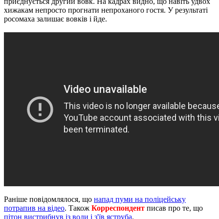
приєднується другий вовк. На кадрах видно, що навіть удвох
хижакам непросто прогнати непроханого гостя. У результаті
росомаха залишає вовків і йде.
Раніше повідомлялося, що
напад пуми на поліцейську
потрапив на відео
. Також
Корреспондент
писав про те, що
пітон вистрибнув із води і з'їв яструба
.