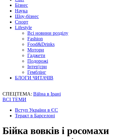
Бізнес
Наука
Шоу-бізнес
Спорт
Lifestyle
Всі новини розділу
Fashion
Food&Drinks
Мотори
Гаджети
Подорожі
Інтер'єри
Гемблінг
БЛОГИ ЧИТАЧІВ
СПЕЦТЕМА:
Війна в Ірані
ВСІ ТЕМИ
Вступ України в ЄС
Теракт в Барселоні
Бійка вовків і росомахи