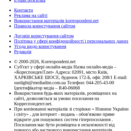
E-mail розсилка
Контакти
Реклама на сайті
Використання матеріалів korrespondent.net
Правила користування сайтом
Договір користування сайтом
Політика у сфері конфіденційності і персональних даних
Угода щодо користування
Редакція
© 2000-2026, Korrespondent.net
Суб'єкт у сфері онлайн-медіа Назва онлайн-медіа –
«КореспонденТ.net» Адреса: 02091, місто Київ,
ХАРКІВСЬКЕ ШОСЕ, будинок 172-Б, офіс 208/1 E-mail:
sunlight@mediadim.com.ua
Телефон: 044-205-43-00
Ідентифікатор медіа – R40-06068
Використання будь-яких матеріалів, розміщених на
сайті, дозволяється за умови посилання на
Корреспондент.net.
При копіюванні матеріалів зі сторінки « Новини України
і світу» , для інтернет - видань - обов'язкове пряме
відкрите для пошукових систем гіперпосилання .
Посилання має бути розміщена в незалежності від
повного або часткового використання матеріалів.