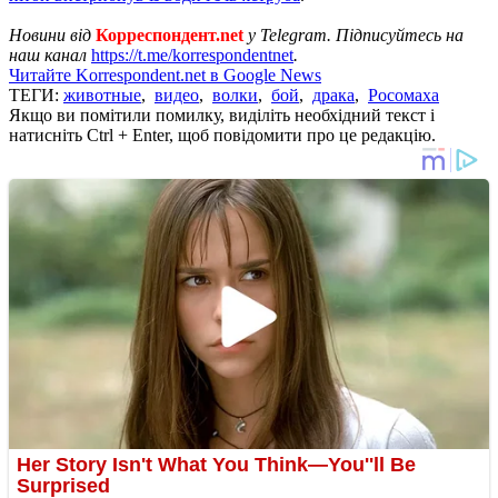
Новини від
Корреспондент.net
у Telegram. Підписуйтесь на
наш канал
https://t.me/korrespondentnet
.
Читайте Korrespondent.net в Google News
ТЕГИ:
животные
,
видео
,
волки
,
бой
,
драка
,
Росомаха
Якщо ви помітили помилку, виділіть необхідний текст і
натисніть Ctrl + Enter, щоб повідомити про це редакцію.