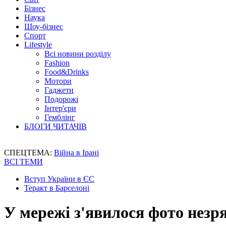
Бізнес
Наука
Шоу-бізнес
Спорт
Lifestyle
Всі новини розділу
Fashion
Food&Drinks
Мотори
Гаджети
Подорожі
Інтер'єри
Гемблінг
БЛОГИ ЧИТАЧІВ
СПЕЦТЕМА:
Війна в Ірані
ВСІ ТЕМИ
Вступ України в ЄС
Теракт в Барселоні
У мережі з'явилося фото незря