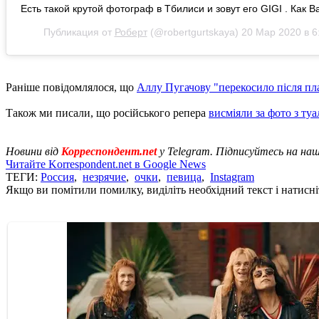
Есть такой крутой фотограф в Тбилиси и зовут его GIGI . Как 
Публикация от
Роберт
(@robertgurtskaya)
20 Мар 2020 в 6
Раніше повідомлялося, що
Аллу Пугачову "перекосило після пл
Також ми писали, що російського репера
висміяли за фото з ту
Новини від
Корреспондент.net
у Telegram. Підписуйтесь на на
Читайте Korrespondent.net в Google News
ТЕГИ:
Россия
,
незрячие
,
очки
,
певица
,
Instagram
Якщо ви помітили помилку, виділіть необхідний текст і натисніт