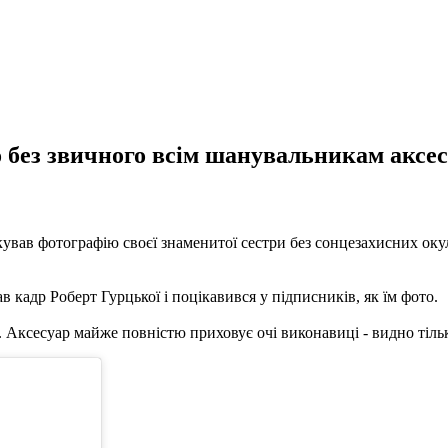
о без звичного всім шанувальникам аксе
кував фотографію своєї знаменитої сестри без сонцезахисних окуля
ав кадр Роберт Гурцької і поцікавився у підписників, як їм фото.
. Аксесуар майже повністю приховує очі виконавиці - видно тільк