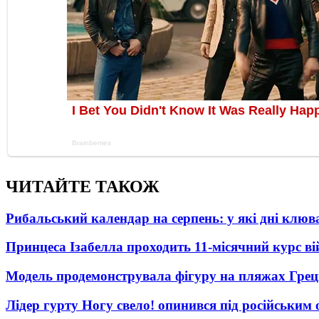
ЧИТАЙТЕ ТАКОЖ
Рибальський календар на серпень: у які дні клю
Принцеса Ізабелла проходить 11-місячний курс ві
Модель продемонструвала фігуру на пляжах Греці
Лідер гурту Ногу свело! опинився під російським 