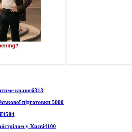
ватиме краще
6313
йськової підготовки
5000
ї
4584
обстрілом у Києві
4100