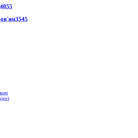
4055
ров'ям
3545
ькою
адосі