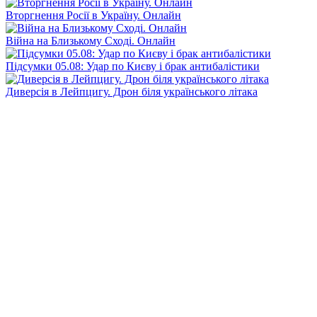
Вторгнення Росії в Україну. Онлайн
Війна на Близькому Сході. Онлайн
Підсумки 05.08: Удар по Києву і брак антибалістики
Диверсія в Лейпцигу. Дрон біля українського літака