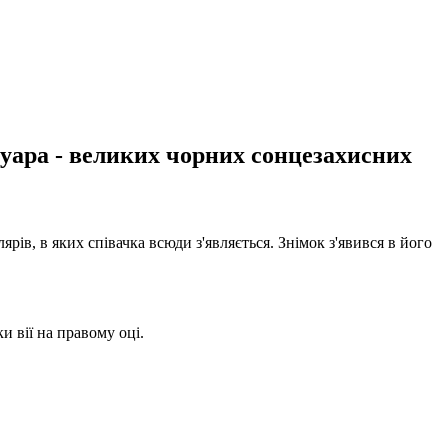
суара - великих чорних сонцезахисних
рів, в яких співачка всюди з'являється. Знімок з'явився в його
и вії на правому оці.