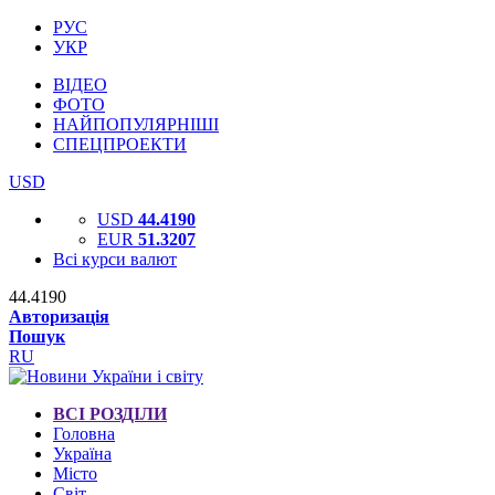
РУС
УКР
ВІДЕО
ФОТО
НАЙПОПУЛЯРНІШІ
СПЕЦПРОЕКТИ
USD
USD
44.4190
EUR
51.3207
Всі курси валют
44.4190
Авторизація
Пошук
RU
ВСІ РОЗДІЛИ
Головна
Україна
Місто
Світ