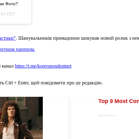
Вам Фото?
:41 PDT
астики"
. Шанувальників примадонни шокував новий ролик з нею,
алетним папером.
ш канал
https://t.me/korrespondentnet
ь Ctrl + Enter, щоб повідомити про це редакцію.