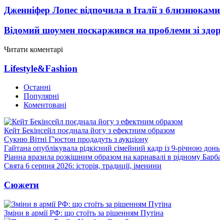
Дженніфер Лопес відпочила в Італії з близнюками
Відомий шоумен поскаржився на проблеми зі здо
Читати коментарі
Lifestyle&Fashion
Останні
Популярні
Коментовані
Кейт Бекінсейл поєднала йогу з ефектним образом
Сукню Вітні Г'юстон продадуть з аукціону
Гайтана опублікувала рідкісний сімейний кадр із 9-річною дон
Ріанна вразила розкішним образом на карнавалі в рідному Барб
Свята 6 серпня 2026: історія, традиції, іменини
Сюжети
Зміни в армії РФ: що стоїть за рішенням Путіна