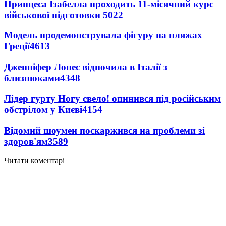
Принцеса Ізабелла проходить 11-місячний курс
військової підготовки
5022
Модель продемонструвала фігуру на пляжах
Греції
4613
Дженніфер Лопес відпочила в Італії з
близнюками
4348
Лідер гурту Ногу свело! опинився під російським
обстрілом у Києві
4154
Відомий шоумен поскаржився на проблеми зі
здоров'ям
3589
Читати коментарі