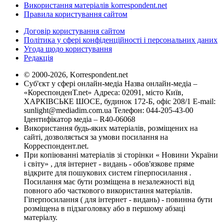
Використання матеріалів korrespondent.net
Правила користування сайтом
Договір користування сайтом
Політика у сфері конфіденційності і персональних даних
Угода щодо користування
Редакція
© 2000-2026, Korrespondent.net
Суб'єкт у сфері онлайн-медіа Назва онлайн-медіа –
«КореспонденТ.net» Адреса: 02091, місто Київ,
ХАРКІВСЬКЕ ШОСЕ, будинок 172-Б, офіс 208/1 E-mail:
sunlight@mediadim.com.ua
Телефон: 044-205-43-00
Ідентифікатор медіа – R40-06068
Використання будь-яких матеріалів, розміщених на
сайті, дозволяється за умови посилання на
Корреспондент.net.
При копіюванні матеріалів зі сторінки « Новини України
і світу» , для інтернет - видань - обов'язкове пряме
відкрите для пошукових систем гіперпосилання .
Посилання має бути розміщена в незалежності від
повного або часткового використання матеріалів.
Гіперпосилання ( для інтернет - видань) - повинна бути
розміщена в підзаголовку або в першому абзаці
матеріалу.