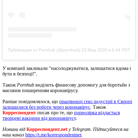
Публикация от Pornhub (@pornhub)
23 Мар 2020 в 6:44 PDT
У компанії закликали "насолоджуватися, залишатися вдома і
бути в безпеці!".
Також
Pornhub
виділить фінансову допомогу для боротьби з
масовим поширенням коронавірусу.
Раніше повідомлялося, що
працівниці секс-індустрії в Європі
залишилися без роботи через коронавірус
. Також
Корреспондент
писав про те, що
порнозірка віддасться
творцеві вакцини від коронавірусу
.
Новини від
Корреспондент.net
у Telegram. Підписуйтеся на
наш канал
https://t.me/korrespondentnet
.