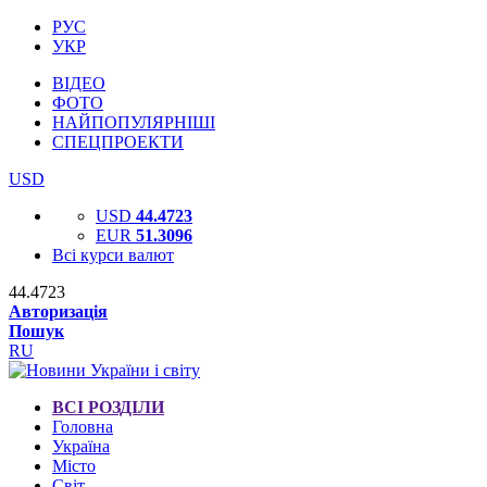
РУС
УКР
ВІДЕО
ФОТО
НАЙПОПУЛЯРНІШІ
СПЕЦПРОЕКТИ
USD
USD
44.4723
EUR
51.3096
Всі курси валют
44.4723
Авторизація
Пошук
RU
ВСІ РОЗДІЛИ
Головна
Україна
Місто
Світ