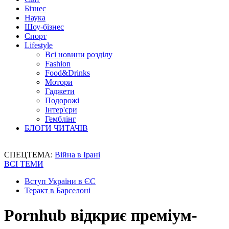
Бізнес
Наука
Шоу-бізнес
Спорт
Lifestyle
Всі новини розділу
Fashion
Food&Drinks
Мотори
Гаджети
Подорожі
Інтер'єри
Гемблінг
БЛОГИ ЧИТАЧІВ
СПЕЦТЕМА:
Війна в Ірані
ВСІ ТЕМИ
Вступ України в ЄС
Теракт в Барселоні
Pornhub відкриє преміум-