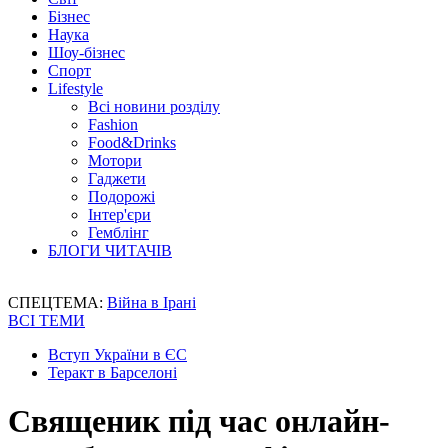
Бізнес
Наука
Шоу-бізнес
Спорт
Lifestyle
Всі новини розділу
Fashion
Food&Drinks
Мотори
Гаджети
Подорожі
Інтер'єри
Гемблінг
БЛОГИ ЧИТАЧІВ
СПЕЦТЕМА:
Війна в Ірані
ВСІ ТЕМИ
Вступ України в ЄС
Теракт в Барселоні
Священик під час онлайн-