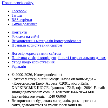
Повна версія сайту
Facebook
Twitter
RSS-стрічки
E-mail розсилка
Контакти
Реклама на сайті
Використання матеріалів korrespondent.net
Правила користування сайтом
Договір користування сайтом
Політика у сфері конфіденційності і персональних даних
Угода щодо користування
Редакція
© 2000-2026, Korrespondent.net
Суб'єкт у сфері онлайн-медіа Назва онлайн-медіа –
«КореспонденТ.net» Адреса: 02091, місто Київ,
ХАРКІВСЬКЕ ШОСЕ, будинок 172-Б, офіс 208/1 E-mail:
sunlight@mediadim.com.ua
Телефон: 044-205-43-00
Ідентифікатор медіа – R40-06068
Використання будь-яких матеріалів, розміщених на
сайті, дозволяється за умови посилання на