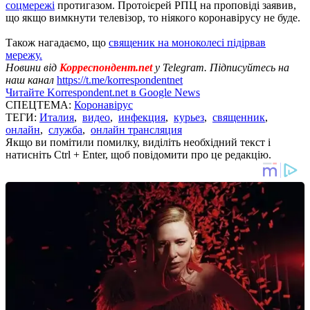
соцмережі
протигазом. Протоієрей РПЦ на проповіді заявив,
що якщо вимкнути телевізор, то ніякого коронавірусу не буде.
Також нагадаємо, що
священик на моноколесі підірвав
мережу.
Новини від
Корреспондент.net
у Telegram. Підписуйтесь на
наш канал
https://t.me/korrespondentnet
Читайте Korrespondent.net в Google News
СПЕЦТЕМА:
Коронавірус
ТЕГИ:
Италия
,
видео
,
инфекция
,
курьез
,
священник
,
онлайн
,
служба
,
онлайн трансляция
Якщо ви помітили помилку, виділіть необхідний текст і
натисніть Ctrl + Enter, щоб повідомити про це редакцію.