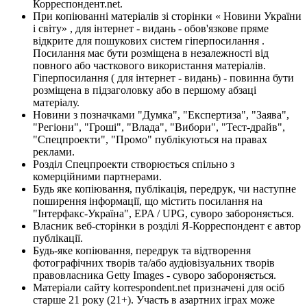
Корреспондент.net.
При копіюванні матеріалів зі сторінки « Новини України
і світу» , для інтернет - видань - обов'язкове пряме
відкрите для пошукових систем гіперпосилання .
Посилання має бути розміщена в незалежності від
повного або часткового використання матеріалів.
Гіперпосилання ( для інтернет - видань) - повинна бути
розміщена в підзаголовку або в першому абзаці
матеріалу.
Новини з позначками "Думка", "Експертиза", "Заява",
"Регіони", "Гроші", "Влада", "Вибори", "Тест-драйв",
"Спецпроекти", "Промо" публікуються на правах
реклами.
Розділ Спецпроекти створюється спільно з
комерційними партнерами.
Будь яке копіювання, публікація, передрук, чи наступне
поширення інформації, що містить посилання на
"Інтерфакс-Україна", EPA / UPG, суворо забороняється.
Власник веб-сторінки в розділі Я-Корреспондент є автор
публікації.
Будь-яке копіювання, передрук та відтворення
фотографічних творів та/або аудіовізуальних творів
правовласника Getty Images - суворо забороняється.
Матеріали сайту korrespondent.net призначені для осіб
старше 21 року (21+). Участь в азартних іграх може