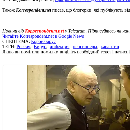
Також
Korrespondent.net
писав, що блогерки, які публікують від
Новини від
Корреспондент.net
у Telegram. Підписуйтесь на на
Читайте Korrespondent.net в Google News
СПЕЦТЕМА:
Коронавірус
ТЕГИ:
Россия
,
Вирус
,
инфекция
,
пенсионеры
,
карантин
Якщо ви помітили помилку, виділіть необхідний текст і натисніт