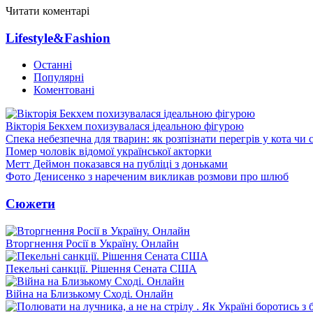
Читати коментарі
Lifestyle&Fashion
Останні
Популярні
Коментовані
Вікторія Бекхем похизувалася ідеальною фігурою
Спека небезпечна для тварин: як розпізнати перегрів у кота чи 
Помер чоловік відомої української акторки
Метт Деймон показався на публіці з доньками
Фото Денисенко з нареченим викликав розмови про шлюб
Сюжети
Вторгнення Росії в Україну. Онлайн
Пекельні санкції. Рішення Сената США
Війна на Близькому Сході. Онлайн