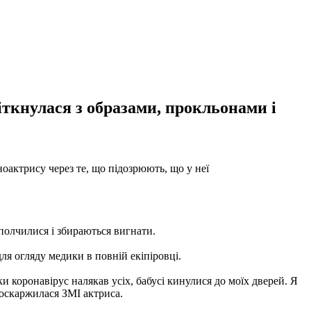
іткнулася з образами, прокльонами і
ноактрису через те, що підозрюють, що у неї
ополчилися і збираються вигнати.
для огляду медики в повній екіпіровці.
ки коронавірус налякав усіх, бабусі кинулися до моїх дверей. Я
 поскаржилася ЗМІ актриса.