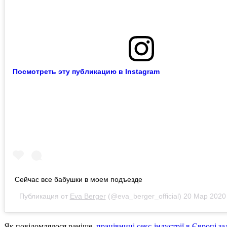
Посмотреть эту публикацию в Instagram
Сейчас все бабушки в моем подъезде
Публикация от
Eva Berger
(@eva_berger_official)
20 Мар 2020
Як повідомлялося раніше,
працівниці секс-індустрії в Європі з