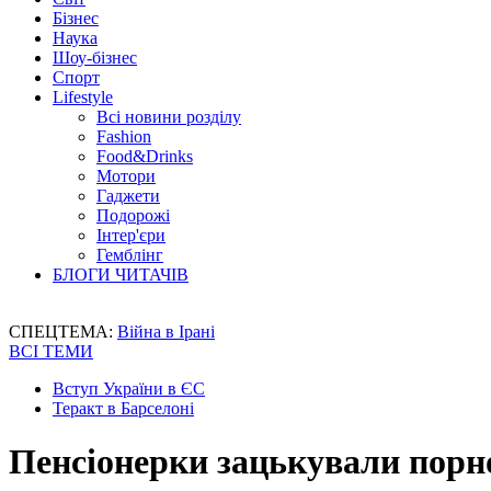
Бізнес
Наука
Шоу-бізнес
Спорт
Lifestyle
Всі новини розділу
Fashion
Food&Drinks
Мотори
Гаджети
Подорожі
Інтер'єри
Гемблінг
БЛОГИ ЧИТАЧІВ
СПЕЦТЕМА:
Війна в Ірані
ВСІ ТЕМИ
Вступ України в ЄС
Теракт в Барселоні
Пенсіонерки зацькували порн