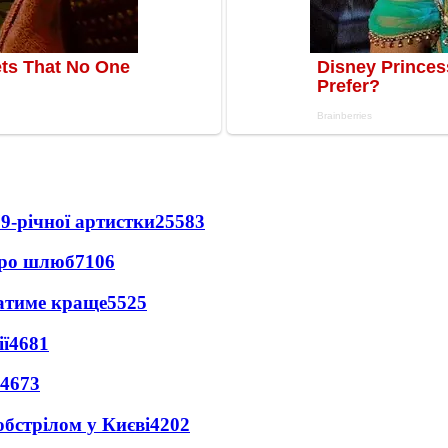
9-річної артистки
25583
про шлюб
7106
ватиме краще
5525
ї
4681
4673
обстрілом у Києві
4202