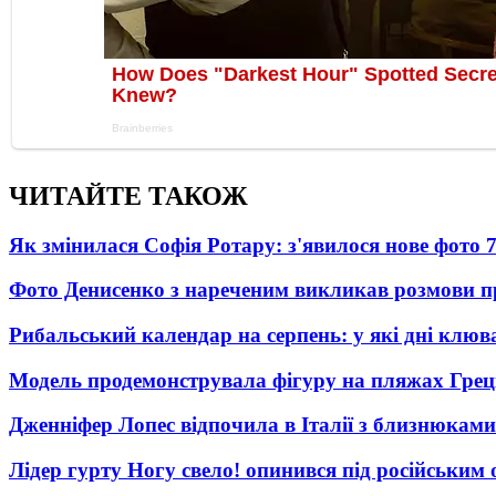
ЧИТАЙТЕ ТАКОЖ
Як змінилася Софія Ротару: з'явилося нове фото 7
Фото Денисенко з нареченим викликав розмови 
Рибальський календар на серпень: у які дні клю
Модель продемонструвала фігуру на пляжах Греці
Дженніфер Лопес відпочила в Італії з близнюками
Лідер гурту Ногу свело! опинився під російським 