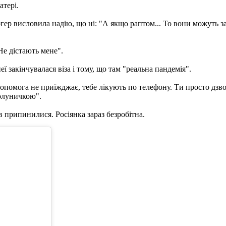
атері.
р висловила надію, що ні: "А якщо раптом... То вони можуть замі
Не дістають мене".
еї закінчувалася віза і тому, що там "реальна пандемія".
опомога не приїжджає, тебе лікують по телефону. Ти просто дзво
полуничкою".
 припинилися. Росіянка зараз безробітна.