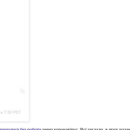
 в 7:39 PDT
алишилися без роботи
через коронавірус. Всі заклади, в яких нада