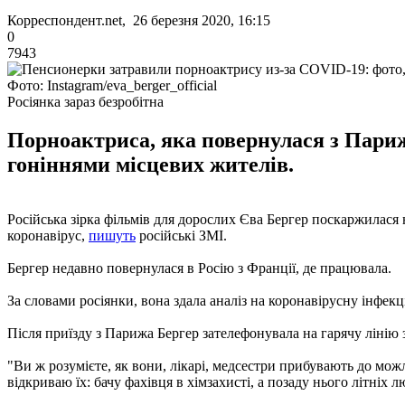
Корреспондент.net, 26 березня 2020, 16:15
0
7943
Фото: Instagram/eva_berger_official
Росіянка зараз безробітна
Порноактриса, яка повернулася з Парижа
гоніннями місцевих жителів.
Російська зірка фільмів для дорослих Єва Бергер поскаржилася 
коронавірус,
пишуть
російські ЗМІ.
Бергер недавно повернулася в Росію з Франції, де працювала.
За словами росіянки, вона здала аналіз на коронавірусну інфекц
Після приїзду з Парижа Бергер зателефонувала на гарячу лінію з 
"Ви ж розумієте, як вони, лікарі, медсестри прибувають до можл
відкриваю їх: бачу фахівця в хімзахисті, а позаду нього літніх 