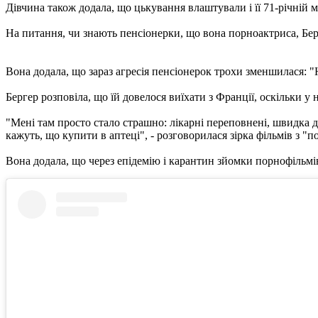
Дівчина також додала, що цькування влаштували і її 71-річній м
На питання, чи знають пенсіонерки, що вона порноактриса, Берге
Вона додала, що зараз агресія пенсіонерок трохи зменшилася: "
Бергер розповіла, що їй довелося виїхати з Франції, оскільки у н
"Мені там просто стало страшно: лікарні переповнені, швидка д
кажуть, що купити в аптеці", - розговорилася зірка фільмів з "
Вона додала, що через епідемію і карантин зйомки порнофільмів