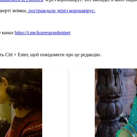
верті знімки,
постраждали через коронавірус.
ш канал
https://t.me/korrespondentnet
ь Ctrl + Enter, щоб повідомити про це редакцію.