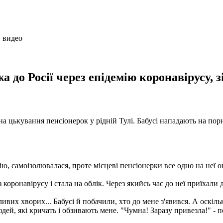
 до Росії через епідемію коронавірусу, з
на цькування пенсіонерок у рідній Тулі. Бабусі нападають на пор
ію, самоізолювалася, проте місцеві пенсіонерки все одно на неї 
коронавірусу і стала на облік. Через якийсь час до неї приїхали 
ивих хворих... Бабусі й побачили, хто до мене з'явився. А оскіль
людей, які кричать і обзивають мене. "Чумна! Заразу привезла!" -