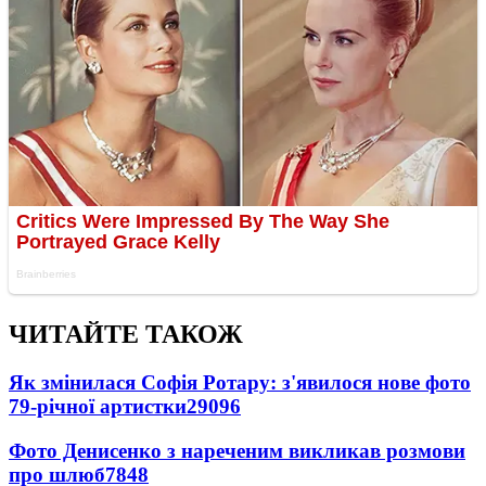
ЧИТАЙТЕ ТАКОЖ
Як змінилася Софія Ротару: з'явилося нове фото
79-річної артистки
29096
Фото Денисенко з нареченим викликав розмови
про шлюб
7848