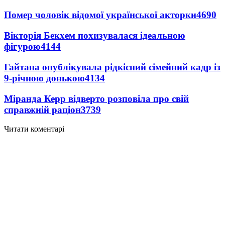
Помер чоловік відомої української акторки
4690
Вікторія Бекхем похизувалася ідеальною
фігурою
4144
Гайтана опублікувала рідкісний сімейний кадр із
9-річною донькою
4134
Міранда Керр відверто розповіла про свій
справжній раціон
3739
Читати коментарі