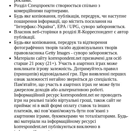
реклами.
Розділ Спецпроекти створюється спільно з
комерційними партнерами.
Будь яке копіювання, публікація, передрук, чи наступне
поширення інформації, що містить посилання на
"Інтерфакс-Україна", EPA / UPG, суворо забороняється.
Власник веб-сторінки в розділі Я-Корреспондент є автор
публікації.
Будь-яке копіювання, передрук та відтворення
фотографічних творів та/або аудіовізуальних творів
правовласника Getty Images - суворо забороняється.
Матеріали сайту korrespondent.net призначені для осіб
старше 21 року (21+). Участь в азартних іграх може
викликати ігрову залежність. Дотримуйтесь правил
(принципів) відповідальної гри. При виявленні перших
ознак залежності негайно зверніться до спеціаліста.
Пам'ятайте, що участь в азартних іграх не може бути
джерелом доходів або альтернативою роботі.
Інформаційний ресурс korrespondent.net не проводить
ігри на реальні та/або віртуальні гроші, також сайт не
приймає ні в якій формі оплату ставок та інших
платежів, які пов’язані/можуть бути пов’язані з
азартними іграми, букмекерами чи тоталізаторами. Будь-
які матеріали на інформаційному ресурсі
korrespondent.net публікуються виключно в