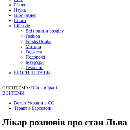
Бізнес
Наука
Шоу-бізнес
Спорт
Lifestyle
Всі новини розділу
Fashion
Food&Drinks
Мотори
Гаджети
Подорожі
Інтер'єри
Гемблінг
БЛОГИ ЧИТАЧІВ
СПЕЦТЕМА:
Війна в Ірані
ВСІ ТЕМИ
Вступ України в ЄС
Теракт в Барселоні
Лікар розповів про стан Льва