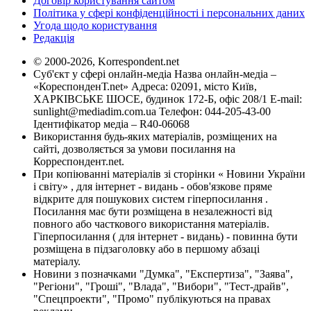
Договір користування сайтом
Політика у сфері конфіденційності і персональних даних
Угода щодо користування
Редакція
© 2000-2026, Korrespondent.net
Суб'єкт у сфері онлайн-медіа Назва онлайн-медіа –
«КореспонденТ.net» Адреса: 02091, місто Київ,
ХАРКІВСЬКЕ ШОСЕ, будинок 172-Б, офіс 208/1 E-mail:
sunlight@mediadim.com.ua
Телефон: 044-205-43-00
Ідентифікатор медіа – R40-06068
Використання будь-яких матеріалів, розміщених на
сайті, дозволяється за умови посилання на
Корреспондент.net.
При копіюванні матеріалів зі сторінки « Новини України
і світу» , для інтернет - видань - обов'язкове пряме
відкрите для пошукових систем гіперпосилання .
Посилання має бути розміщена в незалежності від
повного або часткового використання матеріалів.
Гіперпосилання ( для інтернет - видань) - повинна бути
розміщена в підзаголовку або в першому абзаці
матеріалу.
Новини з позначками "Думка", "Експертиза", "Заява",
"Регіони", "Гроші", "Влада", "Вибори", "Тест-драйв",
"Спецпроекти", "Промо" публікуються на правах