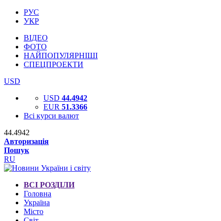
РУС
УКР
ВІДЕО
ФОТО
НАЙПОПУЛЯРНІШІ
СПЕЦПРОЕКТИ
USD
USD
44.4942
EUR
51.3366
Всі курси валют
44.4942
Авторизація
Пошук
RU
ВСІ РОЗДІЛИ
Головна
Україна
Місто
Світ