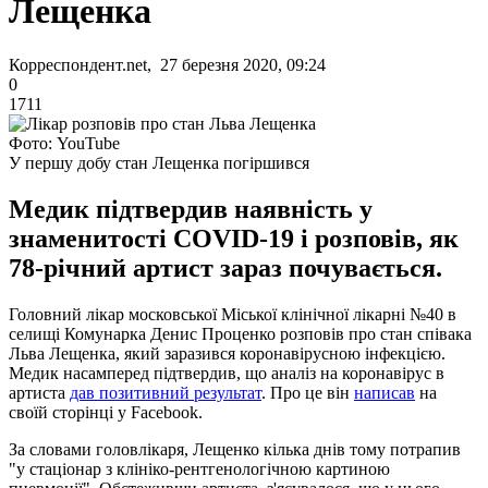
Лещенка
Корреспондент.net, 27 березня 2020, 09:24
0
1711
Фото: YouTube
У першу добу стан Лещенка погіршився
Медик підтвердив наявність у
знаменитості COVID-19 і розповів, як
78-річний артист зараз почувається.
Головний лікар московської Міської клінічної лікарні №40 в
селищі Комунарка Денис Проценко розповів про стан співака
Льва Лещенка, який заразився коронавірусною інфекцією.
Медик насамперед підтвердив, що аналіз на коронавірус в
артиста
дав позитивний результат
. Про це він
написав
на
своїй сторінці у Facebook.
За словами головлікаря, Лещенко кілька днів тому потрапив
"у стаціонар з клініко-рентгенологічною картиною