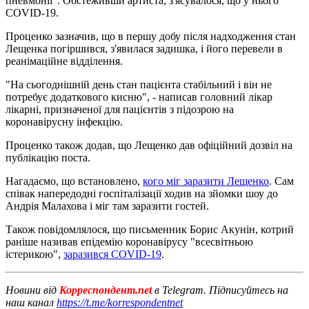
пневмонії". Обстеживши артиста, з'ясувалося, що у нього
COVID-19.
Проценко зазначив, що в першу добу після надходження стан
Лещенка погіршився, з'явилася задишка, і його перевели в
реанімаційне відділення.
"На сьогоднішній день стан пацієнта стабільний і він не
потребує додаткового кисню", - написав головний лікар
лікарні, призначеної для пацієнтів з підозрою на
коронавірусну інфекцію.
Проценко також додав, що Лещенко дав офіційний дозвіл на
публікацію поста.
Нагадаємо, що встановлено,
кого міг заразити Лещенко
. Сам
співак напередодні госпіталізації ходив на зйомки шоу до
Андрія Малахова і міг там заразити гостей.
Також повідомлялося, що письменник Борис Акунін, котрий
раніше називав епідемію коронавірусу "всесвітньою
істерикою",
заразився COVID-19
.
Новини від
Корреспондент.net
в Telegram. Підписуйтесь на
наш канал
https://t.me/korrespondentnet