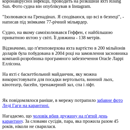
коронавірусної інфекції, проводить на розкішній яхті Rising
Sun. Фото судна він опублікував в Instagram.
"Ізолювався на Гренадінах. Я сподіваюся, що всі в безпеці", -
написав під знімками 77-річний мільярдер.
Судно, на якому самоізолювався Геффен, є найбільшою
приватною яхтою у світі. Її довжина - 138 метрів.
Відзначимо, що п'ятиповерхова яхта вартістю в 200 мільйонів
доларів була побудована в 2004 році на замовлення засновника
компанії-розробника програмного забезпечення Oracle Ларрі
Еллісона.
На яхті є баскетбольний майданчик, яку можна
використовувати для посадки вертольота, винний льох,
кінотеатр, басейн, тренажерний зал, спа і ліфт.
Як повідомлялося раніше, в мережу потрапило
забавне фото
Леді Гаги на карантині.
Нагадаємо, що
чоловік вбив дружину на п'ятий день
карантину
. За словами сусідів, пара, яка прожила разом 45
років, ніколи не сварилася.