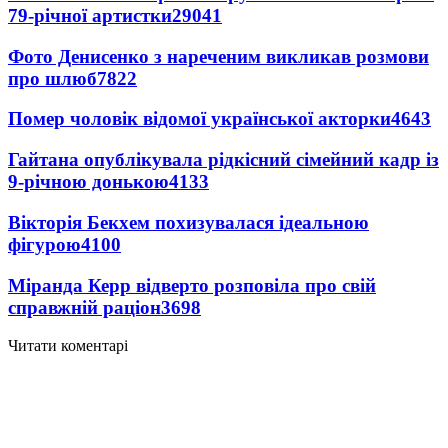
79-річної артистки
29041
Фото Денисенко з нареченим викликав розмови
про шлюб
7822
Помер чоловік відомої української акторки
4643
Гайтана опублікувала рідкісний сімейний кадр із
9-річною донькою
4133
Вікторія Бекхем похизувалася ідеальною
фігурою
4100
Міранда Керр відверто розповіла про свій
справжній раціон
3698
Читати коментарі