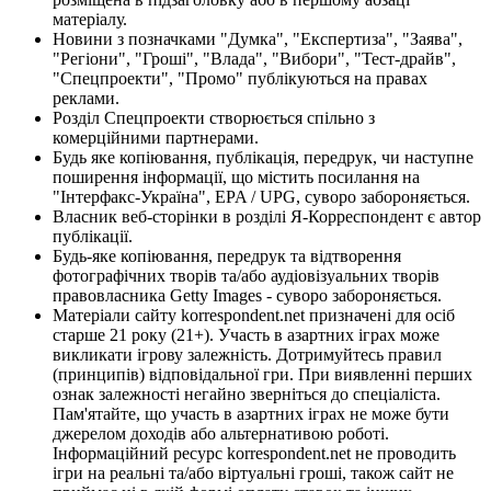
матеріалу.
Новини з позначками "Думка", "Експертиза", "Заява",
"Регіони", "Гроші", "Влада", "Вибори", "Тест-драйв",
"Спецпроекти", "Промо" публікуються на правах
реклами.
Розділ Спецпроекти створюється спільно з
комерційними партнерами.
Будь яке копіювання, публікація, передрук, чи наступне
поширення інформації, що містить посилання на
"Інтерфакс-Україна", EPA / UPG, суворо забороняється.
Власник веб-сторінки в розділі Я-Корреспондент є автор
публікації.
Будь-яке копіювання, передрук та відтворення
фотографічних творів та/або аудіовізуальних творів
правовласника Getty Images - суворо забороняється.
Матеріали сайту korrespondent.net призначені для осіб
старше 21 року (21+). Участь в азартних іграх може
викликати ігрову залежність. Дотримуйтесь правил
(принципів) відповідальної гри. При виявленні перших
ознак залежності негайно зверніться до спеціаліста.
Пам'ятайте, що участь в азартних іграх не може бути
джерелом доходів або альтернативою роботі.
Інформаційний ресурс korrespondent.net не проводить
ігри на реальні та/або віртуальні гроші, також сайт не