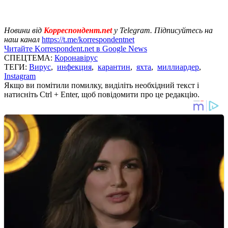
Новини від
Корреспондент.net
у Telegram. Підписуйтесь на
наш канал
https://t.me/korrespondentnet
Читайте Korrespondent.net в Google News
СПЕЦТЕМА:
Коронавірус
ТЕГИ:
Вирус
,
инфекция
,
карантин
,
яхта
,
миллиардер
,
Instagram
Якщо ви помітили помилку, виділіть необхідний текст і
натисніть Ctrl + Enter, щоб повідомити про це редакцію.