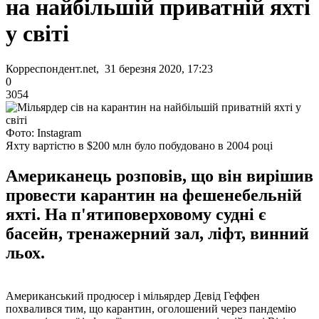
на найбільшій приватній яхті
у світі
Корреспондент.net, 31 березня 2020, 17:23
0
3054
Фото: Instagram
Яхту вартістю в $200 млн було побудовано в 2004 році
Американець розповів, що він вирішив
провести карантин на фешенебельній
яхті. На п'ятиповерховому судні є
басейн, тренажерний зал, ліфт, винний
льох.
Американський продюсер і мільярдер Девід Геффен
похвалився тим, що карантин, оголошений через пандемію