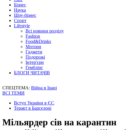
Бізнес
Наука
Шоу-бізнес
Спорт
Lifestyle
Всі новини розділу
Fashion
Food&Drinks
Мотори
Гаджети
Подорожі
Інтер'єри
Гемблінг
БЛОГИ ЧИТАЧІВ
СПЕЦТЕМА:
Війна в Ірані
ВСІ ТЕМИ
Вступ України в ЄС
Теракт в Барселоні
Мільярдер сів на карантин