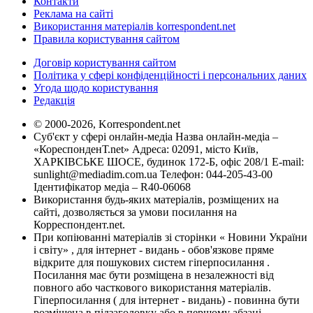
Контакти
Реклама на сайті
Використання матеріалів korrespondent.net
Правила користування сайтом
Договір користування сайтом
Політика у сфері конфіденційності і персональних даних
Угода щодо користування
Редакція
© 2000-2026, Korrespondent.net
Суб'єкт у сфері онлайн-медіа Назва онлайн-медіа –
«КореспонденТ.net» Адреса: 02091, місто Київ,
ХАРКІВСЬКЕ ШОСЕ, будинок 172-Б, офіс 208/1 E-mail:
sunlight@mediadim.com.ua
Телефон: 044-205-43-00
Ідентифікатор медіа – R40-06068
Використання будь-яких матеріалів, розміщених на
сайті, дозволяється за умови посилання на
Корреспондент.net.
При копіюванні матеріалів зі сторінки « Новини України
і світу» , для інтернет - видань - обов'язкове пряме
відкрите для пошукових систем гіперпосилання .
Посилання має бути розміщена в незалежності від
повного або часткового використання матеріалів.
Гіперпосилання ( для інтернет - видань) - повинна бути
розміщена в підзаголовку або в першому абзаці