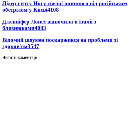
Лідер гурту Ногу свело! опинився під російським
обстрілом у Києві
4108
Дженніфер Лопес відпочила в Італії з
близнюками
4083
Відомий шоумен поскаржився на проблеми зі
здоров'ям
3547
Читати коментарі