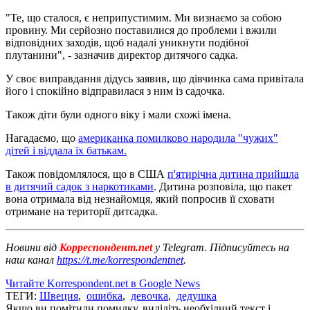
"Те, що сталося, є неприпустимим. Ми визнаємо за собою
провину. Ми серйозно поставилися до проблеми і вжили
відповідних заходів, щоб надалі уникнути подібної
плутанини", - зазначив директор дитячого садка.
У своє виправдання дідусь заявив, що дівчинка сама привітала
його і спокійно відправилася з ним із садочка.
Також діти були одного віку і мали схожі імена.
Нагадаємо, що
американка помилково народила "чужих"
дітей і віддала їх батькам.
Також повідомлялося, що в США
п'ятирічна дитина прийшла
в дитячий садок з наркотиками
. Дитина розповіла, що пакет
вона отримала від незнайомця, який попросив її сховати
отримане на території дитсадка.
Новини від
Корреспондент.net
у Telegram. Підписуйтесь на
наш канал
https://t.me/korrespondentnet
.
Читайте Korrespondent.net в Google News
ТЕГИ:
Швеция
,
ошибка
,
девочка
,
дедушка
Якщо ви помітили помилку, виділіть необхідний текст і