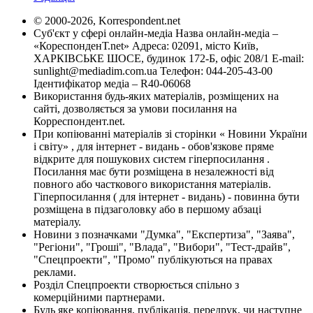
© 2000-2026, Korrespondent.net
Суб'єкт у сфері онлайн-медіа Назва онлайн-медіа –
«КореспонденТ.net» Адреса: 02091, місто Київ,
ХАРКІВСЬКЕ ШОСЕ, будинок 172-Б, офіс 208/1 E-mail:
sunlight@mediadim.com.ua
Телефон: 044-205-43-00
Ідентифікатор медіа – R40-06068
Використання будь-яких матеріалів, розміщених на
сайті, дозволяється за умови посилання на
Корреспондент.net.
При копіюванні матеріалів зі сторінки « Новини України
і світу» , для інтернет - видань - обов'язкове пряме
відкрите для пошукових систем гіперпосилання .
Посилання має бути розміщена в незалежності від
повного або часткового використання матеріалів.
Гіперпосилання ( для інтернет - видань) - повинна бути
розміщена в підзаголовку або в першому абзаці
матеріалу.
Новини з позначками "Думка", "Експертиза", "Заява",
"Регіони", "Гроші", "Влада", "Вибори", "Тест-драйв",
"Спецпроекти", "Промо" публікуються на правах
реклами.
Розділ Спецпроекти створюється спільно з
комерційними партнерами.
Будь яке копіювання, публікація, передрук, чи наступне