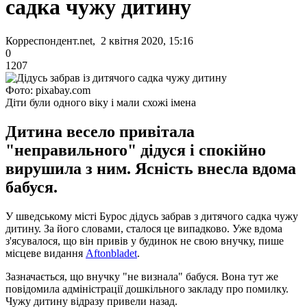
садка чужу дитину
Корреспондент.net, 2 квітня 2020, 15:16
0
1207
Фото: pixabay.com
Діти були одного віку і мали схожі імена
Дитина весело привітала
"неправильного" дідуся і спокійно
вирушила з ним. Ясність внесла вдома
бабуся.
У шведському місті Бурос дідусь забрав з дитячого садка чужу
дитину. За його словами, сталося це випадково. Уже вдома
з'ясувалося, що він привів у будинок не свою внучку, пише
місцеве видання
Aftonbladet
.
Зазначається, що внучку "не визнала" бабуся. Вона тут же
повідомила адміністрації дошкільного закладу про помилку.
Чужу дитину відразу привели назад.