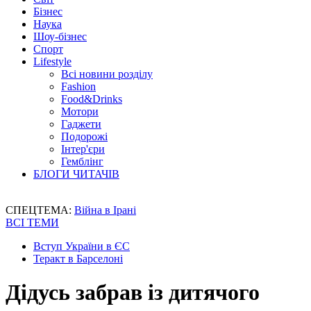
Бізнес
Наука
Шоу-бізнес
Спорт
Lifestyle
Всі новини розділу
Fashion
Food&Drinks
Мотори
Гаджети
Подорожі
Інтер'єри
Гемблінг
БЛОГИ ЧИТАЧІВ
СПЕЦТЕМА:
Війна в Ірані
ВСІ ТЕМИ
Вступ України в ЄС
Теракт в Барселоні
Дідусь забрав із дитячого