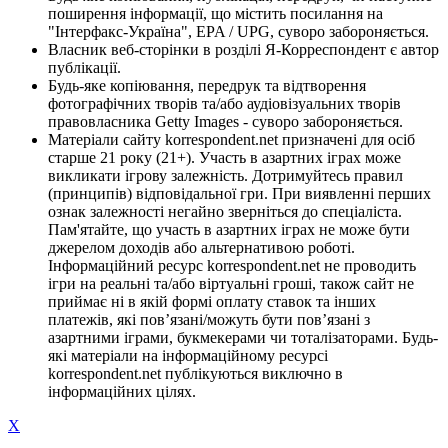
поширення інформації, що містить посилання на
"Інтерфакс-Україна", EPA / UPG, суворо забороняється.
Власник веб-сторінки в розділі Я-Корреспондент є автор
публікації.
Будь-яке копіювання, передрук та відтворення
фотографічних творів та/або аудіовізуальних творів
правовласника Getty Images - суворо забороняється.
Матеріали сайту korrespondent.net призначені для осіб
старше 21 року (21+). Участь в азартних іграх може
викликати ігрову залежність. Дотримуйтесь правил
(принципів) відповідальної гри. При виявленні перших
ознак залежності негайно зверніться до спеціаліста.
Пам'ятайте, що участь в азартних іграх не може бути
джерелом доходів або альтернативою роботі.
Інформаційний ресурс korrespondent.net не проводить
ігри на реальні та/або віртуальні гроші, також сайт не
приймає ні в якій формі оплату ставок та інших
платежів, які пов’язані/можуть бути пов’язані з
азартними іграми, букмекерами чи тоталізаторами. Будь-
які матеріали на інформаційному ресурсі
korrespondent.net публікуються виключно в
інформаційних цілях.
X