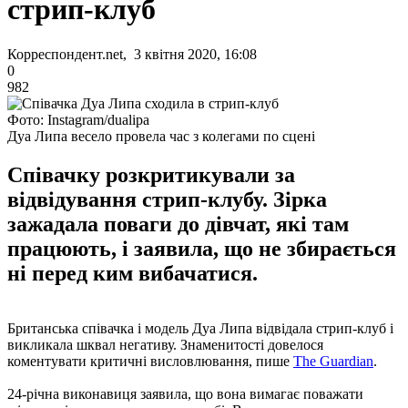
стрип-клуб
Корреспондент.net, 3 квітня 2020, 16:08
0
982
Фото: Instagram/dualipa
Дуа Липа весело провела час з колегами по сцені
Співачку розкритикували за
відвідування стрип-клубу. Зірка
зажадала поваги до дівчат, які там
працюють, і заявила, що не збирається
ні перед ким вибачатися.
Британська співачка і модель Дуа Липа відвідала стрип-клуб і
викликала шквал негативу. Знаменитості довелося
коментувати критичні висловлювання, пише
The Guardian
.
24-річна виконавиця заявила, що вона вимагає поважати