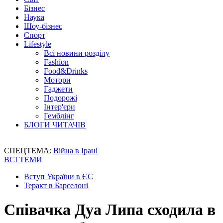
Бізнес
Наука
Шоу-бізнес
Спорт
Lifestyle
Всі новини розділу
Fashion
Food&Drinks
Мотори
Гаджети
Подорожі
Інтер'єри
Гемблінг
БЛОГИ ЧИТАЧІВ
СПЕЦТЕМА:
Війна в Ірані
ВСІ ТЕМИ
Вступ України в ЄС
Теракт в Барселоні
Співачка Дуа Липа сходила в