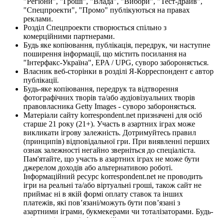
"Регіони", "Гроші", "Влада", "Вибори", "Тест-драйв",
"Спецпроекти", "Промо" публікуються на правах
реклами.
Розділ Спецпроекти створюється спільно з
комерційними партнерами.
Будь яке копіювання, публікація, передрук, чи наступне
поширення інформації, що містить посилання на
"Інтерфакс-Україна", EPA / UPG, суворо забороняється.
Власник веб-сторінки в розділі Я-Корреспондент є автор
публікації.
Будь-яке копіювання, передрук та відтворення
фотографічних творів та/або аудіовізуальних творів
правовласника Getty Images - суворо забороняється.
Матеріали сайту korrespondent.net призначені для осіб
старше 21 року (21+). Участь в азартних іграх може
викликати ігрову залежність. Дотримуйтесь правил
(принципів) відповідальної гри. При виявленні перших
ознак залежності негайно зверніться до спеціаліста.
Пам'ятайте, що участь в азартних іграх не може бути
джерелом доходів або альтернативою роботі.
Інформаційний ресурс korrespondent.net не проводить
ігри на реальні та/або віртуальні гроші, також сайт не
приймає ні в якій формі оплату ставок та інших
платежів, які пов’язані/можуть бути пов’язані з
азартними іграми, букмекерами чи тоталізаторами. Будь-