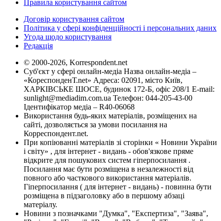
Правила користування сайтом
Договір користування сайтом
Політика у сфері конфіденційності і персональних даних
Угода щодо користування
Редакція
© 2000-2026, Korrespondent.net
Суб'єкт у сфері онлайн-медіа Назва онлайн-медіа –
«КореспонденТ.net» Адреса: 02091, місто Київ,
ХАРКІВСЬКЕ ШОСЕ, будинок 172-Б, офіс 208/1 E-mail:
sunlight@mediadim.com.ua
Телефон: 044-205-43-00
Ідентифікатор медіа – R40-06068
Використання будь-яких матеріалів, розміщених на
сайті, дозволяється за умови посилання на
Корреспондент.net.
При копіюванні матеріалів зі сторінки « Новини України
і світу» , для інтернет - видань - обов'язкове пряме
відкрите для пошукових систем гіперпосилання .
Посилання має бути розміщена в незалежності від
повного або часткового використання матеріалів.
Гіперпосилання ( для інтернет - видань) - повинна бути
розміщена в підзаголовку або в першому абзаці
матеріалу.
Новини з позначками "Думка", "Експертиза", "Заява",