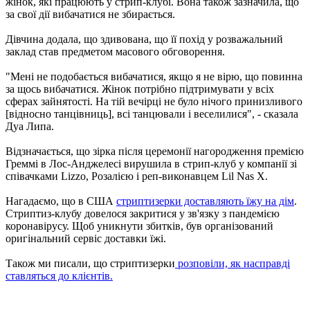
жінок, які працюють у стрип-клубі. Вона також зазначила, що
за свої дії вибачатися не збирається.
Дівчина додала, що здивована, що її похід у розважальний
заклад став предметом масового обговорення.
"Мені не подобається вибачатися, якщо я не вірю, що повинна
за щось вибачатися. Жінок потрібно підтримувати у всіх
сферах зайнятості. На тій вечірці не було нічого принизливого
[відносно танцівниць], всі танцювали і веселилися", - сказала
Дуа Липа.
Відзначається, що зірка після церемонії нагородження премією
Греммі в Лос-Анджелесі вирушила в стрип-клуб у компанії зі
співачками Lizzo, Розалією і реп-виконавцем Lil Nas X.
Нагадаємо, що в США
стриптизерки доставляють їжу на дім
.
Стриптиз-клубу довелося закритися у зв'язку з пандемією
коронавірусу. Щоб уникнути збитків, був організований
оригінальний сервіс доставки їжі.
Також ми писали, що стриптизерки
розповіли, як насправді
ставляться до клієнтів.