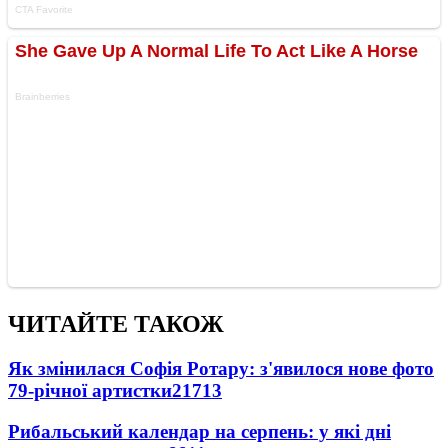
ЧИТАЙТЕ ТАКОЖ
Як змінилася Софія Ротару: з'явилося нове фото
79-річної артистки
21713
Рибальський календар на серпень: у які дні