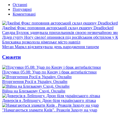
Останні
Популярні
Коментовані
Джеймі Фокс поповнив акторський склад екшену Deadlocked
Сандра Буллок здивувала прихильників своєю незвичайною зв
Лідер гурту Ногу свело! опинився під російським обстрілом у 
Блискавка розколола німецьке місто навпіл
Меган Маркл відсвяткувала день народження танцем
Сюжети
Підсумки 05.08: Удар по Києву і брак антибалістики
Вторгнення Росії в Україну. Онлайн
Війна на Близькому Сході. Онлайн
Диверсія в Лейпцигу. Дрон біля українського літака
"Намагаються зламати Київ". Реакція Заходу на удар