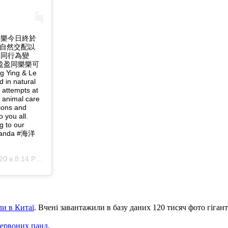
樂樂今日終於
試自然交配以
況同行為變
福盈盈同樂樂可
Ying & Le
 in natural
 attempts at
d animal care
ions and
 you all.
g to our
#panda #海洋
0 в 8:14 PDT
ли в Китаї
. Вчені завантажили в базу даних 120 тисяч фото гігант
червоних панд
.