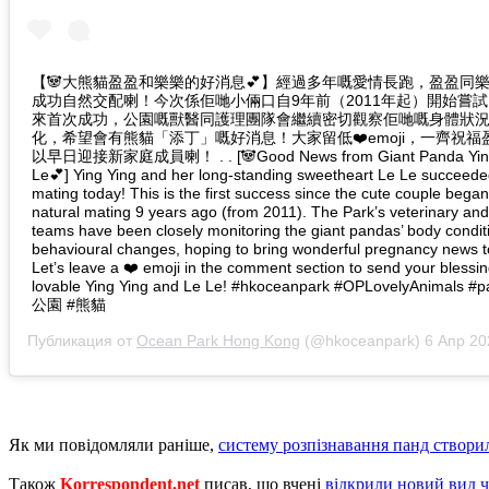
【🐼大熊貓盈盈和樂樂的好消息💕】經過多年嘅愛情長跑，盈盈同
成功自然交配喇！今次係佢哋小倆口自9年前（2011年起）開始嘗
來首次成功，公園嘅獸醫同護理團隊會繼續密切觀察佢哋嘅身體狀
化，希望會有熊貓「添丁」嘅好消息！大家留低❤️emoji，一齊祝
以早日迎接新家庭成員喇！ . . [🐼Good News from Giant Panda Ying 
Le💕] Ying Ying and her long-standing sweetheart Le Le succeeded
mating today! This is the first success since the cute couple began
natural mating 9 years ago (from 2011). The Park’s veterinary an
teams have been closely monitoring the giant pandas’ body condit
behavioural changes, hoping to bring wonderful pregnancy news to
Let’s leave a ❤️ emoji in the comment section to send your blessin
lovable Ying Ying and Le Le! #hkoceanpark #OPLovelyAnimals 
公園 #熊貓
Публикация от
Ocean Park Hong Kong
(@hkoceanpark)
6 Апр 202
Як ми повідомляли раніше,
систему розпізнавання панд створи
Також
Korrespondent.net
писав, що вчені
відкрили новий вид 