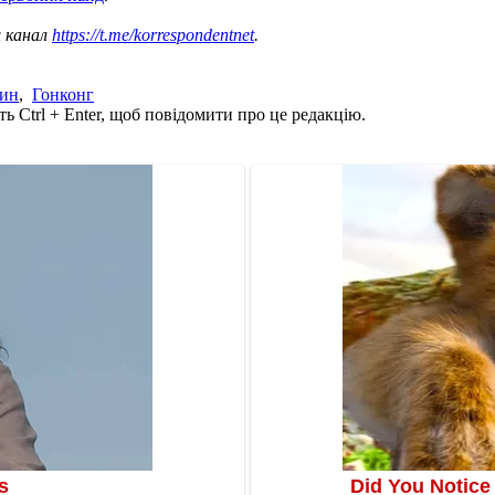
ш канал
https://t.me/korrespondentnet
.
тин
,
Гонконг
ь Ctrl + Enter, щоб повідомити про це редакцію.