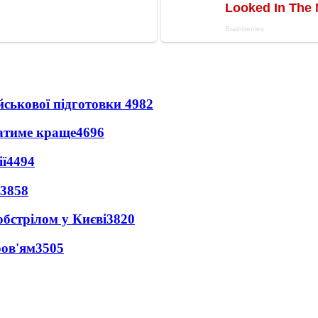
йськової підготовки
4982
ватиме краще
4696
ї
4494
3858
обстрілом у Києві
3820
ров'ям
3505