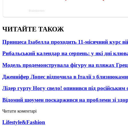
ЧИТАЙТЕ ТАКОЖ
Принцеса Ізабелла проходить 11-місячний курс ві
Рибальський календар на серпень: у які дні клю
Модель продемонструвала фігуру на пляжах Греці
Дженніфер Лопес відпочила в Італії з близнюками
Лідер гурту Ногу свело! опинився під російським 
Відомий шоумен поскаржився на проблеми зі здо
Читати коментарі
Lifestyle&Fashion