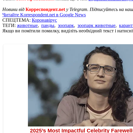
Новини від
Корреспондент.net
у Telegram. Підписуйтесь на на
Читайте Korrespondent.net в Google News
СПЕЦТЕМА:
Коронавірус
ТЕГИ:
животные
,
панды
,
зоопарк
,
зоопарк животные
,
каран
Якщо ви помітили помилку, виділіть необхідний текст і натисніт