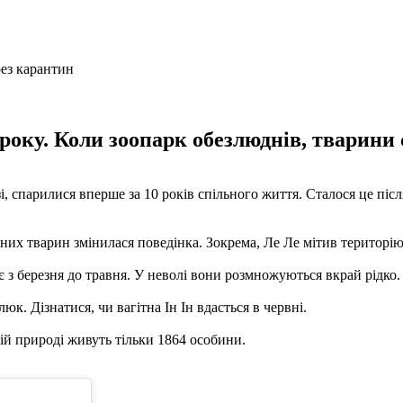
року. Коли зоопарк обезлюднів, тварини с
, спарилися вперше за 10 років спільного життя. Сталося це після
чних тварин змінилася поведінка. Зокрема, Ле Ле мітив територію 
 з березня до травня. У неволі вони розмножуються вкрай рідко.
к. Дізнатися, чи вагітна Ін Ін вдасться в червні.
ій природі живуть тільки 1864 особини.