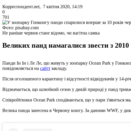
Корреспондент.net, 7 квітня 2020, 14:19
0
701
Фото: pixabay.com
Не раніше червня стане відомо, чи вагітна самка
Великих панд намагалися звести з 2010 
Панди Ін Ін і Ле Ле, що живуть у зоопарку Ocean Park у Гонконзі
повідомляється на
сайті
закладу.
Після оголошеного карантину і відсутності відвідувачів у 14-рі
Відзначається, що шлюбний сезон у дикій природі у панд триває
Співробітники Ocean Park сподіваються, що у пари з'явиться малю
Велика панда занесена в Червону книгу. За даними WWF, у дик