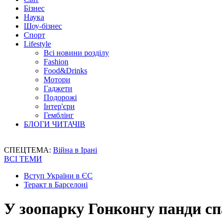
Бізнес
Наука
Шоу-бізнес
Спорт
Lifestyle
Всі новини розділу
Fashion
Food&Drinks
Мотори
Гаджети
Подорожі
Інтер'єри
Гемблінг
БЛОГИ ЧИТАЧІВ
СПЕЦТЕМА:
Війна в Ірані
ВСІ ТЕМИ
Вступ України в ЄС
Теракт в Барселоні
У зоопарку Гонконгу панди сп