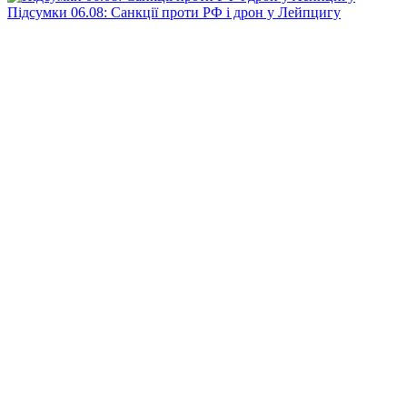
Підсумки 06.08: Санкції проти РФ і дрон у Лейпцигу