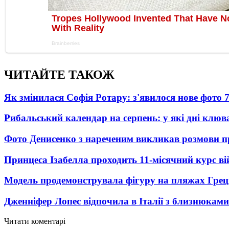
ЧИТАЙТЕ ТАКОЖ
Як змінилася Софія Ротару: з'явилося нове фото 7
Рибальський календар на серпень: у які дні клю
Фото Денисенко з нареченим викликав розмови 
Принцеса Ізабелла проходить 11-місячний курс ві
Модель продемонструвала фігуру на пляжах Греці
Дженніфер Лопес відпочила в Італії з близнюками
Читати коментарі