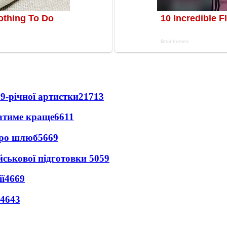
9-річної артистки
21713
ватиме краще
6611
про шлюб
5669
йськової підготовки
5059
ї
4669
4643