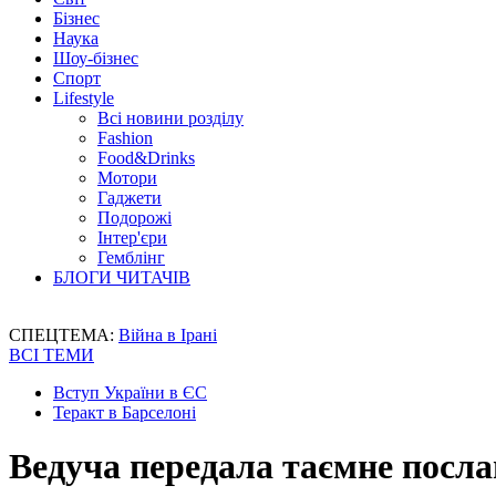
Бізнес
Наука
Шоу-бізнес
Спорт
Lifestyle
Всі новини розділу
Fashion
Food&Drinks
Мотори
Гаджети
Подорожі
Інтер'єри
Гемблінг
БЛОГИ ЧИТАЧІВ
СПЕЦТЕМА:
Війна в Ірані
ВСІ ТЕМИ
Вступ України в ЄС
Теракт в Барселоні
Ведуча передала таємне посла