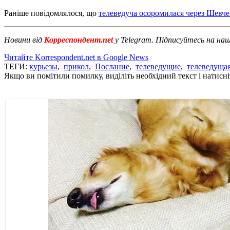
Раніше повідомлялося, що
телеведуча осоромилася через Шевчен
Новини від
Корреспондент.net
у Telegram. Підписуйтесь на на
Читайте Korrespondent.net в Google News
ТЕГИ:
курьезы
,
прикол
,
Послание
,
телеведущие
,
телеведуща
Якщо ви помітили помилку, виділіть необхідний текст і натисніт