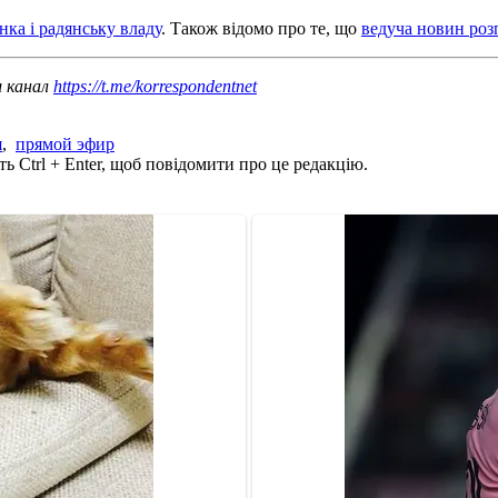
ка і радянську владу
. Також відомо про те, що
ведуча новин роз
ш канал
https://t.me/korrespondentnet
я
,
прямой эфир
ь Ctrl + Enter, щоб повідомити про це редакцію.