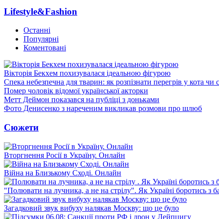
Lifestyle&Fashion
Останні
Популярні
Коментовані
Вікторія Бекхем похизувалася ідеальною фігурою
Спека небезпечна для тварин: як розпізнати перегрів у кота чи 
Помер чоловік відомої української акторки
Метт Деймон показався на публіці з доньками
Фото Денисенко з нареченим викликав розмови про шлюб
Сюжети
Вторгнення Росії в Україну. Онлайн
Війна на Близькому Сході. Онлайн
"Полювати на лучника, а не на стрілу". Як Україні боротись з 
Загадковий звук вибуху налякав Москву: що це було