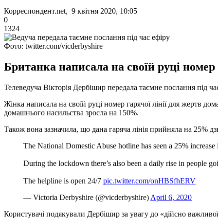
Корреспондент.net, 9 квітня 2020, 10:05
0
1324
Фото: twitter.com/vicderbyshire
Британка написала на своїй руці номер
Телеведуча Вікторія Дербішир передала таємне послання під час 
Жінка написала на своїй руці номер гарячої лінії для жертв до
домашнього насильства зросла на 150%.
Також вона зазначила, що дана гаряча лінія прийняла на 25% дз
The National Domestic Abuse hotline has seen a 25% increase in
During the lockdown there’s also been a daily rise in people g
The helpline is open 24/7
pic.twitter.com/onHBSfhERV
— Victoria Derbyshire (@vicderbyshire)
April 6, 2020
Користувачі подякували Дербішир за увагу до «дійсно важливої ​