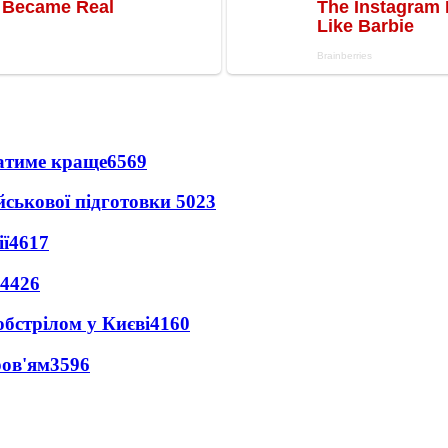
ватиме краще
6569
йськової підготовки
5023
ї
4617
4426
обстрілом у Києві
4160
ров'ям
3596