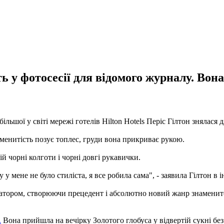
ь у фотосесії для відомого журналу. Вона
льшої у світі мережі готелів Hilton Hotels Періс Гілтон знялася 
наменитість позує топлес, груди вона прикриває рукою.
й чорні колготи і чорні довгі рукавички.
у у мене не було стиліста, я все робила сама", - заявила Гілтон в
оватором, створюючи прецедент і абсолютно новий жанр знаменит
.
Вона прийшла на вечірку Золотого глобуса у відвертій сукні без