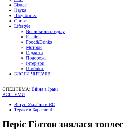
Бізнес
Наука
Шоу-бізнес
Спорт
Lifestyle
Всі новини розділу
Fashion
Food&Drinks
Мотори
Гаджети
Подорожі
Інтер'єри
Гемблінг
БЛОГИ ЧИТАЧІВ
СПЕЦТЕМА:
Війна в Ірані
ВСІ ТЕМИ
Вступ України в ЄС
Теракт в Барселоні
Періс Гілтон знялася топлес