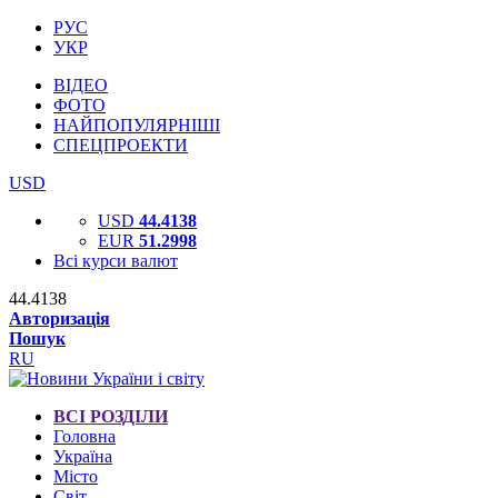
РУС
УКР
ВІДЕО
ФОТО
НАЙПОПУЛЯРНІШІ
СПЕЦПРОЕКТИ
USD
USD
44.4138
EUR
51.2998
Всі курси валют
44.4138
Авторизація
Пошук
RU
ВСІ РОЗДІЛИ
Головна
Україна
Місто
Світ