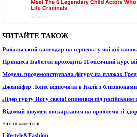
ЧИТАЙТЕ ТАКОЖ
Рибальський календар на серпень: у які дні клю
Принцеса Ізабелла проходить 11-місячний курс ві
Модель продемонструвала фігуру на пляжах Греці
Дженніфер Лопес відпочила в Італії з близнюками
Лідер гурту Ногу свело! опинився під російським 
Відомий шоумен поскаржився на проблеми зі здо
Читати коментарі
Lifestyle&Fashion