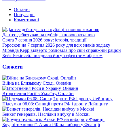
Останні
Популярні
Коментовані
Дантес дебютував на публіці з новою коханою
Свята 7 серпня 2026 року: історія, традиції
Гороскоп на 7 серпня 2026 року для всіх знаків зодіаку
Міранда Керр відверто розповіла про свій справжній раціон
Кейт Бекінсейл поєднала йогу з ефектним образом
Сюжети
Війна на Близькому Сході. Онлайн
Вторгнення Росії в Україну. Онлайн
Підсумки 06.08: Санкції проти РФ і дрон у Лейпцигу
Бенкет генералів. Наслідки вибуху в Москві
Брудні технології. Атаки РФ на вибори у Франції