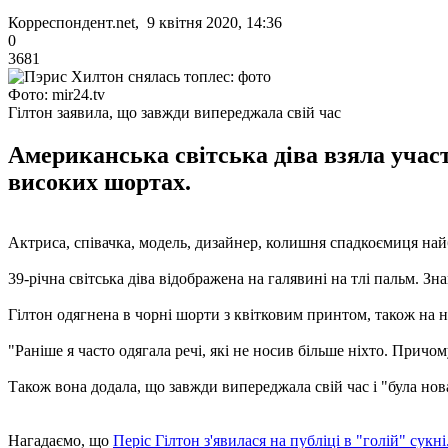
Корреспондент.net, 9 квітня 2020, 14:36
0
3681
Фото: mir24.tv
Гілтон заявила, що завжди випереджала свій час
Американська світська діва взяла участ
високих шортах.
Актриса, співачка, модель, дизайнер, колишня спадкоємиця найбі
39-річна світська діва відображена на галявині на тлі пальм. З
Гілтон одягнена в чорні шорти з квітковим принтом, також на ні
"Раніше я часто одягала речі, які не носив більше ніхто. Причом
Також вона додала, що завжди випереджала свій час і "була н
Нагадаємо, що
Періс Гілтон з'явилася на публіці в "голій" сукні