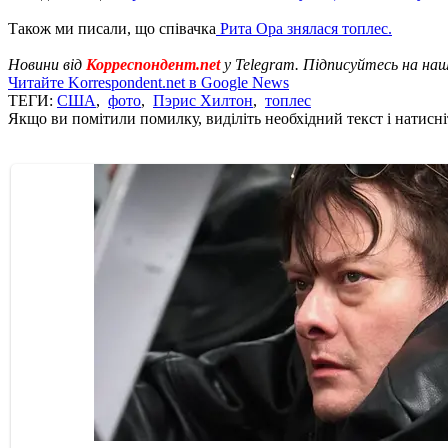
Також ми писали, що співачка
Рита Ора знялася топлес.
Новини від
Корреспондент.net
у Telegram. Підписуйтесь на на
Читайте Korrespondent.net в Google News
ТЕГИ:
США
,
фото
,
Пэрис Хилтон
,
топлес
Якщо ви помітили помилку, виділіть необхідний текст і натисніт