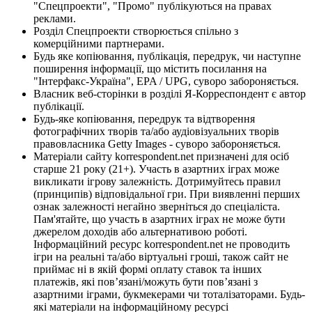
"Спецпроекти", "Промо" публікуються на правах
реклами.
Розділ Спецпроекти створюється спільно з
комерційними партнерами.
Будь яке копіювання, публікація, передрук, чи наступне
поширення інформації, що містить посилання на
"Інтерфакс-Україна", EPA / UPG, суворо забороняється.
Власник веб-сторінки в розділі Я-Корреспондент є автор
публікації.
Будь-яке копіювання, передрук та відтворення
фотографічних творів та/або аудіовізуальних творів
правовласника Getty Images - суворо забороняється.
Матеріали сайту korrespondent.net призначені для осіб
старше 21 року (21+). Участь в азартних іграх може
викликати ігрову залежність. Дотримуйтесь правил
(принципів) відповідальної гри. При виявленні перших
ознак залежності негайно зверніться до спеціаліста.
Пам'ятайте, що участь в азартних іграх не може бути
джерелом доходів або альтернативою роботі.
Інформаційний ресурс korrespondent.net не проводить
ігри на реальні та/або віртуальні гроші, також сайт не
приймає ні в якій формі оплату ставок та інших
платежів, які пов’язані/можуть бути пов’язані з
азартними іграми, букмекерами чи тоталізаторами. Будь-
які матеріали на інформаційному ресурсі