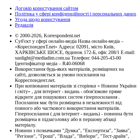
Договір користування сайтом
Політика у сфері конфіденційності і персональних даних
Угода щодо користування
Редакція
© 2000-2026, Korrespondent.net
Суб'єкт у сфері онлайн-медіа Назва онлайн-медіа –
«КореспонденТ.net» Адреса: 02091, місто Київ,
ХАРКІВСЬКЕ ШОСЕ, будинок 172-Б, офіс 208/1 E-mail:
sunlight@mediadim.com.ua
Телефон: 044-205-43-00
Ідентифікатор медіа – R40-06068
Використання будь-яких матеріалів, розміщених на
сайті, дозволяється за умови посилання на
Корреспондент.net.
При копіюванні матеріалів зі сторінки « Новини України
і світу» , для інтернет - видань - обов'язкове пряме
відкрите для пошукових систем гіперпосилання .
Посилання має бути розміщена в незалежності від
повного або часткового використання матеріалів.
Гіперпосилання ( для інтернет - видань) - повинна бути
розміщена в підзаголовку або в першому абзаці
матеріалу.
Новини з позначками "Думка", "Експертиза", "Заява",
"Регіони", "Гроші", "Влада", "Вибори", "Тест-драйв",