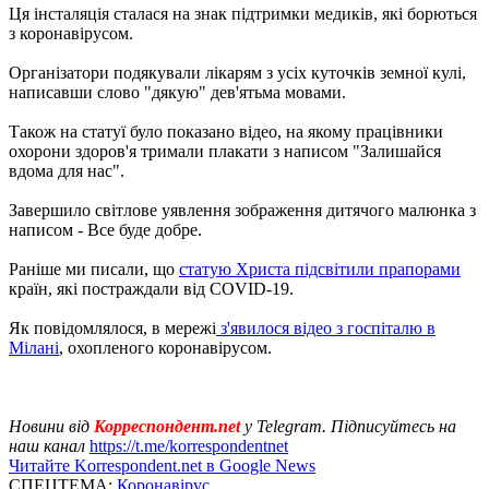
Ця інсталяція сталася на знак підтримки медиків, які борються
з коронавірусом.
Організатори подякували лікарям з усіх куточків земної кулі,
написавши слово "дякую" дев'ятьма мовами.
Також на статуї було показано відео, на якому працівники
охорони здоров'я тримали плакати з написом "Залишайся
вдома для нас".
Завершило світлове уявлення зображення дитячого малюнка з
написом - Все буде добре.
Раніше ми писали, що
статую Христа підсвітили прапорами
країн, які постраждали від COVID-19.
Як повідомлялося, в мережі
з'явилося відео з госпіталю в
Мілані
, охопленого коронавірусом.
Новини від
Корреспондент.net
у Telegram. Підписуйтесь на
наш канал
https://t.me/korrespondentnet
Читайте Korrespondent.net в Google News
СПЕЦТЕМА:
Коронавірус