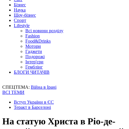
Бізнес
Наука
Шоу-бізнес
Спорт
Lifestyle
Всі новини розділу
Fashion
Food&Drinks
Мотори
Гаджети
Подорожі
Інтер'єри
Гемблінг
БЛОГИ ЧИТАЧІВ
СПЕЦТЕМА:
Війна в Ірані
ВСІ ТЕМИ
Вступ України в ЄС
Теракт в Барселоні
На статую Христа в Ріо-де-