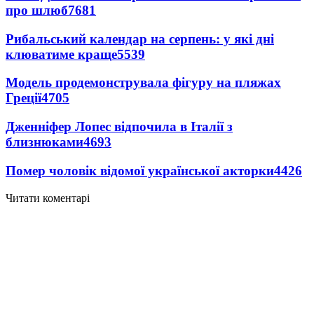
про шлюб
7681
Рибальський календар на серпень: у які дні
клюватиме краще
5539
Модель продемонструвала фігуру на пляжах
Греції
4705
Дженніфер Лопес відпочила в Італії з
близнюками
4693
Помер чоловік відомої української акторки
4426
Читати коментарі