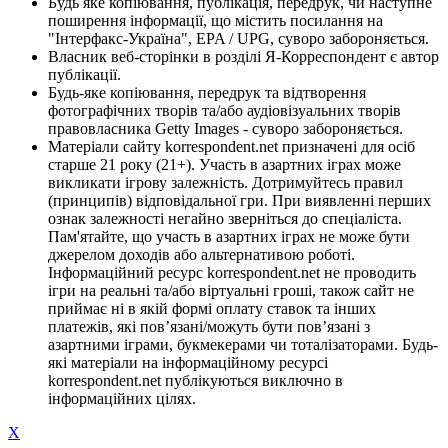
Будь яке копіювання, публікація, передрук, чи наступне
поширення інформації, що містить посилання на
"Інтерфакс-Україна", EPA / UPG, суворо забороняється.
Власник веб-сторінки в розділі Я-Корреспондент є автор
публікації.
Будь-яке копіювання, передрук та відтворення
фотографічних творів та/або аудіовізуальних творів
правовласника Getty Images - суворо забороняється.
Матеріали сайту korrespondent.net призначені для осіб
старше 21 року (21+). Участь в азартних іграх може
викликати ігрову залежність. Дотримуйтесь правил
(принципів) відповідальної гри. При виявленні перших
ознак залежності негайно зверніться до спеціаліста.
Пам'ятайте, що участь в азартних іграх не може бути
джерелом доходів або альтернативою роботі.
Інформаційний ресурс korrespondent.net не проводить
ігри на реальні та/або віртуальні гроші, також сайт не
приймає ні в якій формі оплату ставок та інших
платежів, які пов’язані/можуть бути пов’язані з
азартними іграми, букмекерами чи тоталізаторами. Будь-
які матеріали на інформаційному ресурсі
korrespondent.net публікуються виключно в
інформаційних цілях.
X