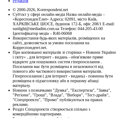
Редакція
© 2000-2026, Korrespondent.net
Суб'єкт у сфері онлайн-медіа Назва онлайн-медіа –
«КореспонденТ.net» Адреса: 02091, місто Київ,
ХАРКІВСЬКЕ ШОСЕ, будинок 172-Б, офіс 208/1 E-mail:
sunlight@mediadim.com.ua
Телефон: 044-205-43-00
Ідентифікатор медіа – R40-06068
Використання будь-яких матеріалів, розміщених на
сайті, дозволяється за умови посилання на
Корреспондент.net.
При копіюванні матеріалів зі сторінки « Новини України
і світу» , для інтернет - видань - обов'язкове пряме
відкрите для пошукових систем гіперпосилання .
Посилання має бути розміщена в незалежності від
повного або часткового використання матеріалів.
Гіперпосилання ( для інтернет - видань) - повинна бути
розміщена в підзаголовку або в першому абзаці
матеріалу.
Новини з позначками "Думка", "Експертиза", "Заява",
"Регіони", "Гроші", "Влада", "Вибори", "Тест-драйв",
"Спецпроекти", "Промо" публікуються на правах
реклами.
Розділ Спецпроекти створюється спільно з
комерційними партнерами.