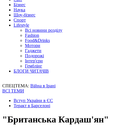
Бізнес
Наука
Шоу-бізнес
Спорт
Lifestyle
Всі новини розділу
Fashion
Food&Drinks
Мотори
Гаджети
Подорожі
Інтер'єри
Гемблінг
БЛОГИ ЧИТАЧІВ
СПЕЦТЕМА:
Війна в Ірані
ВСІ ТЕМИ
Вступ України в ЄС
Теракт в Барселоні
"Британська Кардаш'ян"