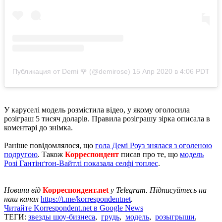
Публикация от Demi 🌹 (@demirose)
15 Апр 2020 в 4:06 PDT
У каруселі модель розмістила відео, у якому оголосила
розіграш 5 тисяч доларів. Правила розіграшу зірка описала в
коментарі до знімка.
Раніше повідомлялося, що
гола Демі Роуз знялася з оголеною
подругою
. Також
Корреспондент
писав про те, що
модель
Розі Гантінґтон-Вайтлі показала селфі топлес
.
Новини від
Корреспондент.net
у Telegram. Підписуйтесь на
наш канал
https://t.me/korrespondentnet
.
Читайте Korrespondent.net в Google News
ТЕГИ:
звезды шоу-бизнеса
,
грудь
,
модель
,
розыгрыши
,