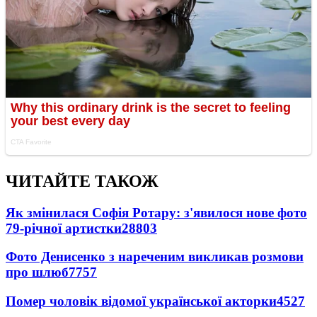
ЧИТАЙТЕ ТАКОЖ
Як змінилася Софія Ротару: з'явилося нове фото
79-річної артистки
28803
Фото Денисенко з нареченим викликав розмови
про шлюб
7757
Помер чоловік відомої української акторки
4527