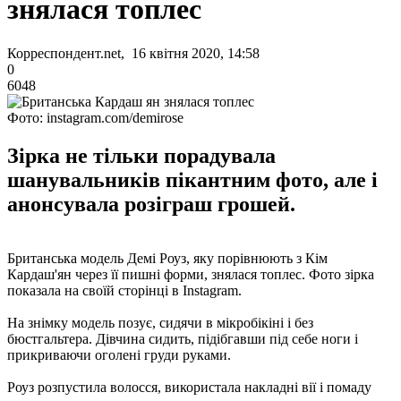
знялася топлес
Корреспондент.net, 16 квітня 2020, 14:58
0
6048
Фото: instagram.com/demirose
Зірка не тільки порадувала
шанувальників пікантним фото, але і
анонсувала розіграш грошей.
Британська модель Демі Роуз, яку порівнюють з Кім
Кардаш'ян через її пишні форми, знялася топлес. Фото зірка
показала на своїй сторінці в Instagram.
На знімку модель позує, сидячи в мікробікіні і без
бюстгальтера. Дівчина сидить, підібгавши під себе ноги і
прикриваючи оголені груди руками.
Роуз розпустила волосся, використала накладні вії і помаду