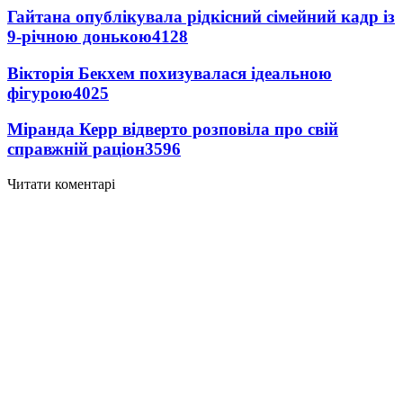
Гайтана опублікувала рідкісний сімейний кадр із
9-річною донькою
4128
Вікторія Бекхем похизувалася ідеальною
фігурою
4025
Міранда Керр відверто розповіла про свій
справжній раціон
3596
Читати коментарі