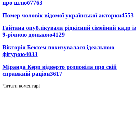
про шлюб
7763
Помер чоловік відомої української акторки
4553
Гайтана опублікувала рідкісний сімейний кадр із
9-річною донькою
4129
Вікторія Бекхем похизувалася ідеальною
фігурою
4033
Міранда Керр відверто розповіла про свій
справжній раціон
3617
Читати коментарі