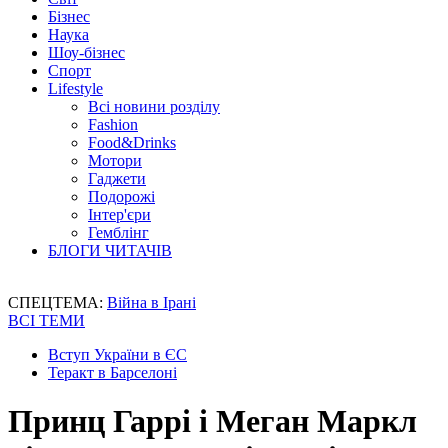
Бізнес
Наука
Шоу-бізнес
Спорт
Lifestyle
Всі новини розділу
Fashion
Food&Drinks
Мотори
Гаджети
Подорожі
Інтер'єри
Гемблінг
БЛОГИ ЧИТАЧІВ
СПЕЦТЕМА:
Війна в Ірані
ВСІ ТЕМИ
Вступ України в ЄС
Теракт в Барселоні
Принц Гаррі і Меган Маркл