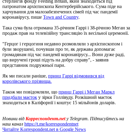
стерлінгів фонду Feeding Britain, який знаходиться під
патронатом архієпископа Кентерберійського. Сума піде на
харчування для малозабезпечених сімей під час пандемії
коронавірусу, пише
Town and Country
.
Така сума була отримана 35-річним Гаррі і 38-річною Меган за
продаж прав на телевізійну трансляцію їх весільної церемонії.
"Герцог і герцогиня недавно розмовляли з архієпископом і
були зворушені, почувши про те, як держава допомагає
громадянам під час пандемії коронавірусу... Вони дуже раді,
що виручені гроші підуть на добру справу", - заявив
представник подружньої пари.
Як ми писали раніше,
принц Гаррі відмовився від
королівського прізвища.
Також ми повідомляли, що
принц Гаррі і Меган Маркл
придбали маєток
у зірки Голлівуду. Розкішний маєток
знаходиться в Каліфорнії і коштує 15 мільйонів доларів.
Новини від
Корреспондент.net
у Telegram. Підписуйтесь на
наш канал
https://t.me/korrespondentnet
Читайте Korrespondent.net в Google News