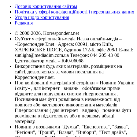
Договір користування сайтом
Політика у сфері конфіденційності і персональних даних
Угода щодо користування
Редакція
© 2000-2026, Korrespondent.net
Суб'єкт у сфері онлайн-медіа Назва онлайн-медіа –
«КореспонденТ.net» Адреса: 02091, місто Київ,
ХАРКІВСЬКЕ ШОСЕ, будинок 172-Б, офіс 208/1 E-mail:
sunlight@mediadim.com.ua
Телефон: 044-205-43-00
Ідентифікатор медіа – R40-06068
Використання будь-яких матеріалів, розміщених на
сайті, дозволяється за умови посилання на
Корреспондент.net.
При копіюванні матеріалів зі сторінки « Новини України
і світу» , для інтернет - видань - обов'язкове пряме
відкрите для пошукових систем гіперпосилання .
Посилання має бути розміщена в незалежності від
повного або часткового використання матеріалів.
Гіперпосилання ( для інтернет - видань) - повинна бути
розміщена в підзаголовку або в першому абзаці
матеріалу.
Новини з позначками "Думка", "Експертиза", "Заява",
"Регіони", "Гроші", "Влада", "Вибори", "Тест-драйв",