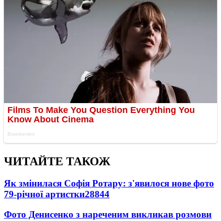
ЧИТАЙТЕ ТАКОЖ
Як змінилася Софія Ротару: з'явилося нове фото
79-річної артистки
28844
Фото Денисенко з нареченим викликав розмови