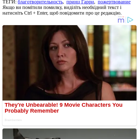
ТЕГИ:
благотворительность
,
принц Гарри
,
пожертвование
Якщо ви помітили помилку, виділіть необхідний текст і
натисніть Ctrl + Enter, щоб повідомити про це редакцію.