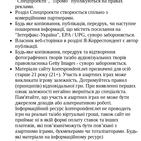
"Спецпроекти", "Промо" публікуються на правах
реклами.
Розділ Спецпроекти створюється спільно з
комерційними партнерами.
Будь яке копіювання, публікація, передрук, чи наступне
поширення інформації, що містить посилання на
"Інтерфакс-Україна", EPA / UPG, суворо забороняється.
Власник веб-сторінки в розділі Я-Корреспондент є автор
публікації.
Будь-яке копіювання, передрук та відтворення
фотографічних творів та/або аудіовізуальних творів
правовласника Getty Images - суворо забороняється.
Матеріали сайту korrespondent.net призначені для осіб
старше 21 року (21+). Участь в азартних іграх може
викликати ігрову залежність. Дотримуйтесь правил
(принципів) відповідальної гри. При виявленні перших
ознак залежності негайно зверніться до спеціаліста.
Пам'ятайте, що участь в азартних іграх не може бути
джерелом доходів або альтернативою роботі.
Інформаційний ресурс korrespondent.net не проводить
ігри на реальні та/або віртуальні гроші, також сайт не
приймає ні в якій формі оплату ставок та інших
платежів, які пов’язані/можуть бути пов’язані з
азартними іграми, букмекерами чи тоталізаторами. Будь-
які матеріали на інформаційному ресурсі