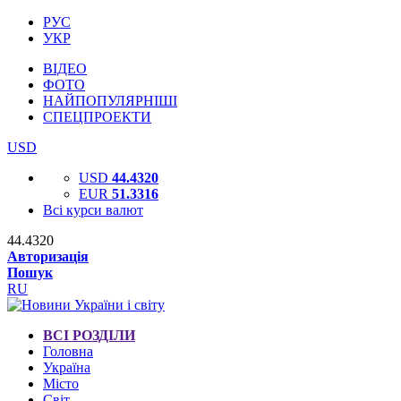
РУС
УКР
ВІДЕО
ФОТО
НАЙПОПУЛЯРНІШІ
СПЕЦПРОЕКТИ
USD
USD
44.4320
EUR
51.3316
Всі курси валют
44.4320
Авторизація
Пошук
RU
ВСІ РОЗДІЛИ
Головна
Україна
Місто
Світ