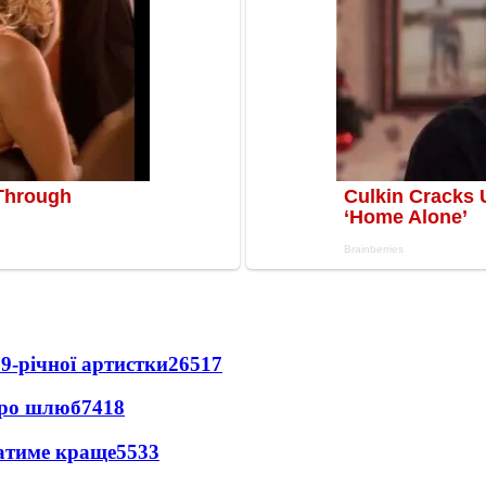
9-річної артистки
26517
про шлюб
7418
ватиме краще
5533