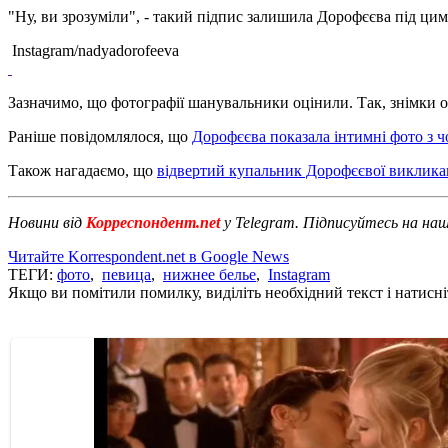
"Ну, ви зрозуміли", - такий підпис залишила Дорофєєва під цим
Instagram/nadyadorofeeva
Зазначимо, що фотографії шанувальники оцінили. Так, знімки от
Раніше повідомлялося, що
Дорофєєва показала інтимні фото з ч
Також нагадаємо, що
відвертий купальник Дорофєєвої виклика
Новини від
Корреспондент.net
у Telegram. Підписуйтесь на на
Читайте Korrespondent.net в Google News
ТЕГИ:
фото
,
певица
,
нижнее белье
,
Instagram
Якщо ви помітили помилку, виділіть необхідний текст і натисніт