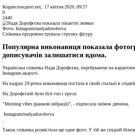
Корреспондент.net, 17 квітня 2020, 09:57
0
2440
Фото: Instagram/nadyadorofeeva
Співачка продемонструвала струнку фігуру
Популярна виконавиця показала фотограф
дописувачів залишатися вдома.
Українська співачка Надя Дорофєєва, перебуваючи на карантині
Instagram-акаунті.
На кадрах 29-річна виконавиця постала в своїй спальні в спідній
На Дорофєєвій були білі топ і труси.
"Morning vibes (ранкові вібрації)", - підписала знімок дівчина.
Instagram/nadyadorofeeva
Також співачка розмістила ще одне фото. У тій же спідній біли