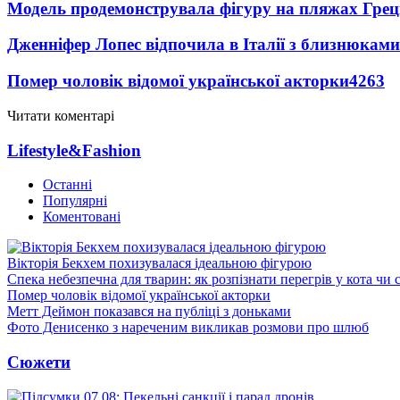
Модель продемонструвала фігуру на пляжах Греці
Дженніфер Лопес відпочила в Італії з близнюками
Помер чоловік відомої української акторки
4263
Читати коментарі
Lifestyle&Fashion
Останні
Популярні
Коментовані
Вікторія Бекхем похизувалася ідеальною фігурою
Спека небезпечна для тварин: як розпізнати перегрів у кота чи 
Помер чоловік відомої української акторки
Метт Деймон показався на публіці з доньками
Фото Денисенко з нареченим викликав розмови про шлюб
Сюжети