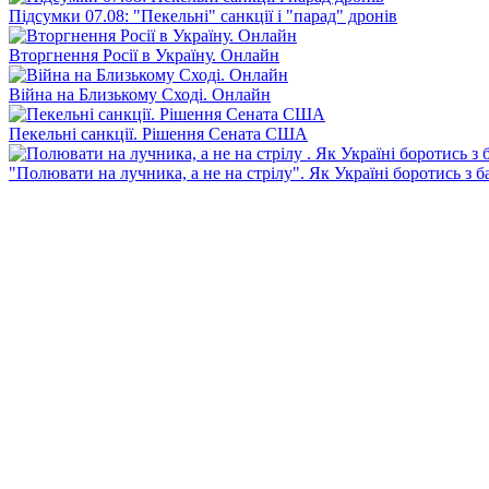
Підсумки 07.08: "Пекельні" санкції і "парад" дронів
Вторгнення Росії в Україну. Онлайн
Війна на Близькому Сході. Онлайн
Пекельні санкції. Рішення Сената США
"Полювати на лучника, а не на стрілу". Як Україні боротись з 