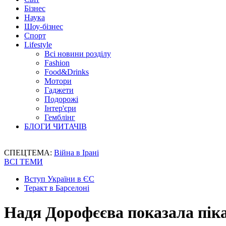
Бізнес
Наука
Шоу-бізнес
Спорт
Lifestyle
Всі новини розділу
Fashion
Food&Drinks
Мотори
Гаджети
Подорожі
Інтер'єри
Гемблінг
БЛОГИ ЧИТАЧІВ
СПЕЦТЕМА:
Війна в Ірані
ВСІ ТЕМИ
Вступ України в ЄС
Теракт в Барселоні
Надя Дорофєєва показала піка