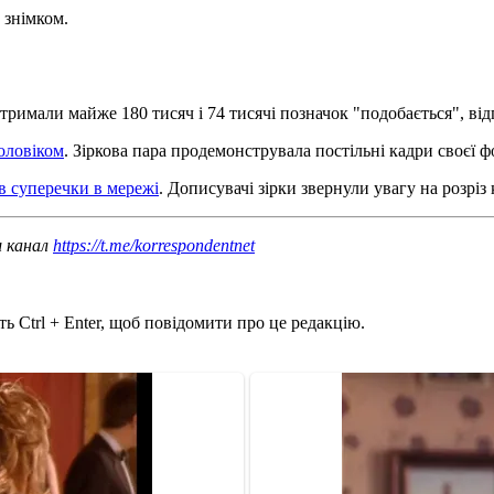
 знімком.
римали майже 180 тисяч і 74 тисячі позначок "подобається", від
оловіком
. Зіркова пара продемонструвала постільні кадри своєї фо
в суперечки в мережі
. Дописувачі зірки звернули увагу на розріз 
ш канал
https://t.me/korrespondentnet
ь Ctrl + Enter, щоб повідомити про це редакцію.