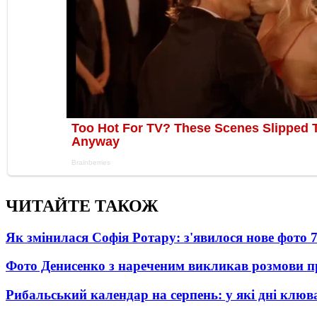
ЧИТАЙТЕ ТАКОЖ
Як змінилася Софія Ротару: з'явилося нове фото 7
Фото Денисенко з нареченим викликав розмови 
Рибальський календар на серпень: у які дні клю