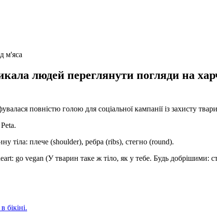
д м'яса
икала людей переглянути погляди на хар
афувалася повністю голою для соціальної кампанії із захисту тва
Peta.
 тіла: плече (shoulder), ребра (ribs), стегно (round).
 heart: go vegan (У тварин таке ж тіло, як у тебе. Будь добрішими: 
в бікіні.