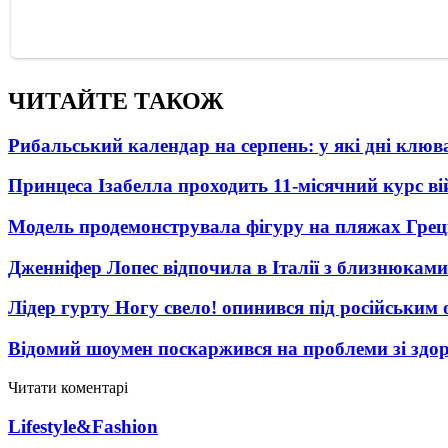
ЧИТАЙТЕ ТАКОЖ
Рибальський календар на серпень: у які дні клю
Принцеса Ізабелла проходить 11-місячний курс ві
Модель продемонструвала фігуру на пляжах Греці
Дженніфер Лопес відпочила в Італії з близнюками
Лідер гурту Ногу свело! опинився під російським 
Відомий шоумен поскаржився на проблеми зі здо
Читати коментарі
Lifestyle&Fashion