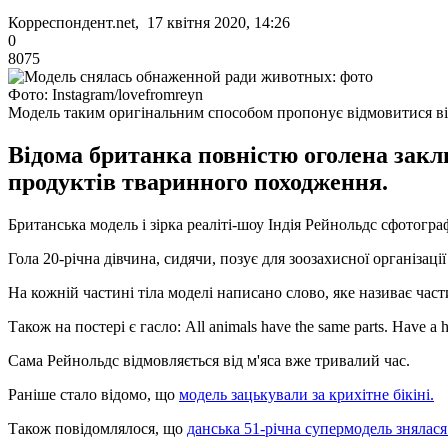
Корреспондент.net, 17 квітня 2020, 14:26
0
8075
Фото: Instagram/lovefromreyn
Модель таким оригінальним способом пропонує відмовитися ві
Відома британка повністю оголена закл
продуктів тваринного походження.
Британська модель і зірка реаліті-шоу Індія Рейнольдс сфотогр
Гола 20-річна дівчина, сидячи, позує для зоозахисної організації 
На кожній частині тіла моделі написано слово, яке називає частину
Також на постері є гасло: All animals have the same parts. Have a
Сама Рейнольдс відмовляється від м'яса вже тривалий час.
Раніше стало відомо, що
модель зацькували за крихітне бікіні.
Також повідомлялося, що
данська 51-річна супермодель знялася 