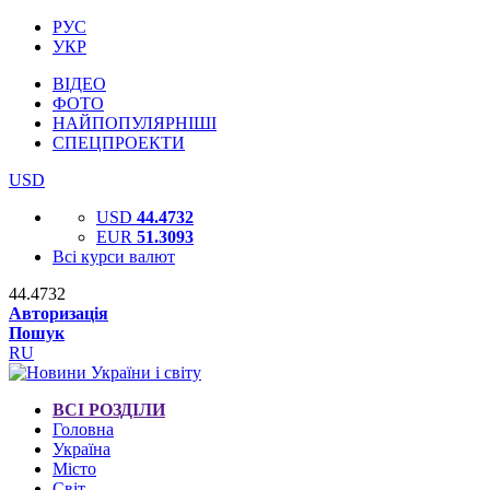
РУС
УКР
ВІДЕО
ФОТО
НАЙПОПУЛЯРНІШІ
СПЕЦПРОЕКТИ
USD
USD
44.4732
EUR
51.3093
Всі курси валют
44.4732
Авторизація
Пошук
RU
ВСІ РОЗДІЛИ
Головна
Україна
Місто
Світ