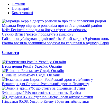
Останні
Популярні
Коментовані
Міранда Керр відверто розповіла про свій справжній раціон
Кейт Бекінсейл поєднала йогу з ефектним образом
Сукню Вітні Г'юстон продадуть з аукціону
Гайтана опублікувала рідкісний сімейний кадр із 9-річною дон
Ріанна вразила розкішним образом на карнавалі в рідному Барб
Сюжети
Вторгнення Росії в Україну. Онлайн
Війна на Близькому Сході. Онлайн
Ескалація для Європи. Російський дрон в Лейпцигу
Зміни в армії РФ: що стоїть за рішенням Путіна
Підсумки 05.08: Удар по Києву і брак антибалістики