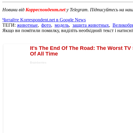
Новини від
Корреспондент.net
у Telegram. Підписуйтесь на на
Читайте Korrespondent.net в Google News
ТЕГИ:
животные
,
фото
,
модель
,
защита животных
,
Великобр
Якщо ви помітили помилку, виділіть необхідний текст і натисніт