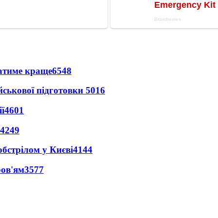
ватиме краще
6548
йськової підготовки
5016
ї
4601
4249
обстрілом у Києві
4144
ров'ям
3577