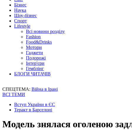
Бізнес
Наука
Шоу-бізнес
Спорт
Lifestyle
Всі новини розділу
Fashion
Food&Drinks
Мотори
Гаджети
Подорожі
Інтер'єри
Гемблінг
БЛОГИ ЧИТАЧІВ
СПЕЦТЕМА:
Війна в Ірані
ВСІ ТЕМИ
Вступ України в ЄС
Теракт в Барселоні
Модель знялася оголеною зад