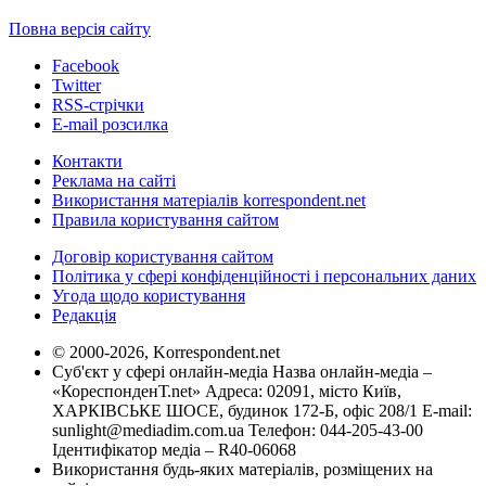
Повна версія сайту
Facebook
Twitter
RSS-стрічки
E-mail розсилка
Контакти
Реклама на сайті
Використання матеріалів korrespondent.net
Правила користування сайтом
Договір користування сайтом
Політика у сфері конфіденційності і персональних даних
Угода щодо користування
Редакція
© 2000-2026, Korrespondent.net
Суб'єкт у сфері онлайн-медіа Назва онлайн-медіа –
«КореспонденТ.net» Адреса: 02091, місто Київ,
ХАРКІВСЬКЕ ШОСЕ, будинок 172-Б, офіс 208/1 E-mail:
sunlight@mediadim.com.ua
Телефон: 044-205-43-00
Ідентифікатор медіа – R40-06068
Використання будь-яких матеріалів, розміщених на