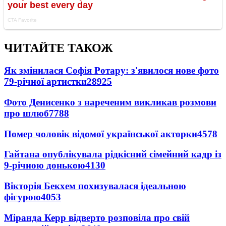
ЧИТАЙТЕ ТАКОЖ
Як змінилася Софія Ротару: з'явилося нове фото
79-річної артистки
28925
Фото Денисенко з нареченим викликав розмови
про шлюб
7788
Помер чоловік відомої української акторки
4578
Гайтана опублікувала рідкісний сімейний кадр із
9-річною донькою
4130
Вікторія Бекхем похизувалася ідеальною
фігурою
4053
Міранда Керр відверто розповіла про свій