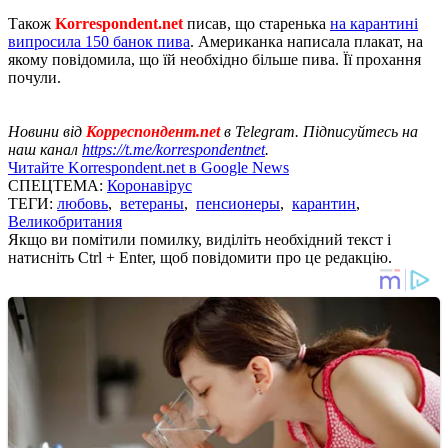
Також
Korrespondent.net
писав, що старенька
на карантині
випросила 150 банок пива
. Американка написала плакат, на
якому повідомила, що їй необхідно більше пива. Її прохання
почули.
Новини від
Корреспондент.net
в Telegram. Підписуйтесь на
наш канал
https://t.me/korrespondentnet
.
Читайте Korrespondent.net в Google News
СПЕЦТЕМА:
Коронавірус
ТЕГИ:
любовь
,
ветераны
,
пенсионеры
,
карантин
,
Великобритания
Якщо ви помітили помилку, виділіть необхідний текст і
натисніть Ctrl + Enter, щоб повідомити про це редакцію.