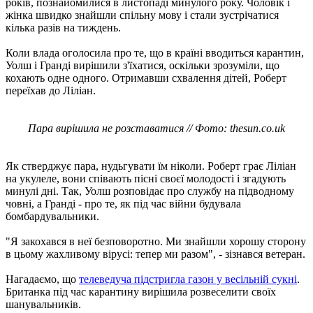
років, познайомилися в листопаді минулого року. Чоловік і
жінка швидко знайшли спільну мову і стали зустрічатися
кілька разів на тиждень.
Коли влада оголосила про те, що в країні вводиться карантин,
Уолш і Гранді вирішили з'їхатися, оскільки зрозуміли, що
кохають одне одного. Отримавши схвалення дітей, Роберт
переїхав до Ліліан.
Пара вирішила не розставатися // Фото: thesun.co.uk
Як стверджує пара, нудьгувати їм ніколи. Роберт грає Ліліан
на укулеле, вони співають пісні своєї молодості і згадують
минулі дні. Так, Уолш розповідає про службу на підводному
човні, а Гранді - про те, як під час війни будувала
бомбардувальники.
"Я закохався в неї безповоротно. Ми знайшли хорошу сторону
в цьому жахливому вірусі: тепер ми разом", - зізнався ветеран.
Нагадаємо, що
телеведуча підстригла газон у весільній сукні
.
Британка під час карантину вирішила розвеселити своїх
шанувальників.