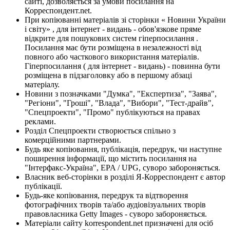
сайті, дозволяється за умови посилання на
Корреспондент.net.
При копіюванні матеріалів зі сторінки « Новини України
і світу» , для інтернет - видань - обов'язкове пряме
відкрите для пошукових систем гіперпосилання .
Посилання має бути розміщена в незалежності від
повного або часткового використання матеріалів.
Гіперпосилання ( для інтернет - видань) - повинна бути
розміщена в підзаголовку або в першому абзаці
матеріалу.
Новини з позначками "Думка", "Експертиза", "Заява",
"Регіони", "Гроші", "Влада", "Вибори", "Тест-драйв",
"Спецпроекти", "Промо" публікуються на правах
реклами.
Розділ Спецпроекти створюється спільно з
комерційними партнерами.
Будь яке копіювання, публікація, передрук, чи наступне
поширення інформації, що містить посилання на
"Інтерфакс-Україна", EPA / UPG, суворо забороняється.
Власник веб-сторінки в розділі Я-Корреспондент є автор
публікації.
Будь-яке копіювання, передрук та відтворення
фотографічних творів та/або аудіовізуальних творів
правовласника Getty Images - суворо забороняється.
Матеріали сайту korrespondent.net призначені для осіб