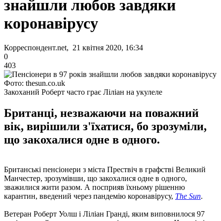
знайшли любов завдяки
коронавірусу
Корреспондент.net, 21 квітня 2020, 16:34
0
403
Фото: thesun.co.uk
Закоханий Роберт часто грає Ліліан на укулеле
Британці, незважаючи на поважний
вік, вирішили з'їхатися, бо зрозуміли,
що закохалися одне в одного.
Британські пенсіонери з міста Прествіч в графстві Великий
Манчестер, зрозумівши, що закохалися одне в одного,
зважилися жити разом. А посприяв їхньому рішенню
карантин, введений через пандемію коронавірусу,
The Sun
.
Ветеран Роберт Уолш і Ліліан Гранді, яким виповнилося 97