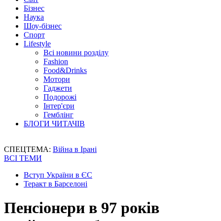
Бізнес
Наука
Шоу-бізнес
Спорт
Lifestyle
Всі новини розділу
Fashion
Food&Drinks
Мотори
Гаджети
Подорожі
Інтер'єри
Гемблінг
БЛОГИ ЧИТАЧІВ
СПЕЦТЕМА:
Війна в Ірані
ВСІ ТЕМИ
Вступ України в ЄС
Теракт в Барселоні
Пенсіонери в 97 років