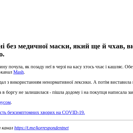
і без медичної маски, який ще й чхав, в
ю.
у почула, як позаду неї в черзі на касу хтось чхає і кашляє. О
m-канал
Mash
.
дал з використанням ненормативної лексики. А потім виставила п
 в боргу не залишилася - пішла додому і на покупця написала за
ірусом
.
ість безсимптомних хворих на COVID-19.
ш канал
https://t.me/korrespondentnet