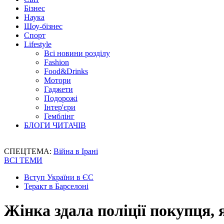
Бізнес
Наука
Шоу-бізнес
Спорт
Lifestyle
Всі новини розділу
Fashion
Food&Drinks
Мотори
Гаджети
Подорожі
Інтер'єри
Гемблінг
БЛОГИ ЧИТАЧІВ
СПЕЦТЕМА:
Війна в Ірані
ВСІ ТЕМИ
Вступ України в ЄС
Теракт в Барселоні
Жінка здала поліції покупця, 