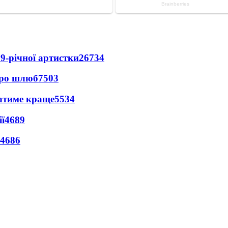
9-річної артистки
26734
про шлюб
7503
ватиме краще
5534
ї
4689
4686