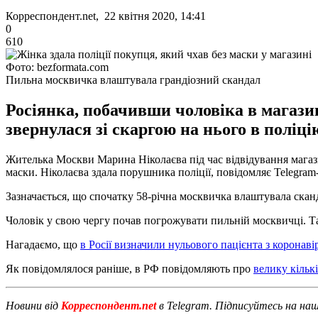
Корреспондент.net, 22 квітня 2020, 14:41
0
610
Фото: bezformata.com
Пильна москвичка влаштувала грандіозний скандал
Росіянка, побачивши чоловіка в магазин
звернулася зі скаргою на нього в поліці
Жителька Москви Марина Ніколаєва під час відвідування магазин
маски. Ніколаєва здала порушника поліції, повідомляє Telegra
Зазначається, що спочатку 58-річна москвичка влаштувала скан
Чоловік у свою чергу почав погрожувати пильній москвичці. Та
Нагадаємо, що
в Росії визначили нульового пацієнта з коронав
Як повідомлялося раніше, в РФ повідомляють про
велику кільк
Новини від
Корреспондент.net
в Telegram. Підписуйтесь на на