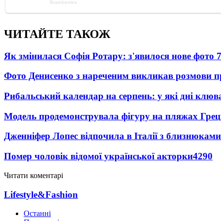
ЧИТАЙТЕ ТАКОЖ
Як змінилася Софія Ротару: з'явилося нове фото 7
Фото Денисенко з нареченим викликав розмови 
Рибальський календар на серпень: у які дні клю
Модель продемонструвала фігуру на пляжах Греці
Дженніфер Лопес відпочила в Італії з близнюками
Помер чоловік відомої української акторки
4290
Читати коментарі
Lifestyle&Fashion
Останні