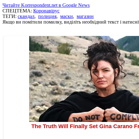
Читайте Korrespondent.net в Google News
СПЕЦТЕМА:
Коронавірус
ТЕГИ:
скандал
,
полиция
,
маски
,
магазин
Якщо ви помітили помилку, виділіть необхідний текст і натисніт