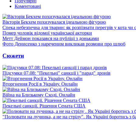
Популярні
Коментовані
Вікторія Бекхем похизувалася ідеальною фігурою
Спека небезпечна для тварин: як розпізнати перегрів у кота чи 
Помер чоловік відомої української акторки
Метт Деймон показався на публіці з доньками
Фото Денисенко з нареченим викликав розмови про шлюб
Сюжети
Підсумки 07.08: "Пекельні" санкції і "парад" дронів
Вторгнення Росії в Україну. Онлайн
Війна на Близькому Сході. Онлайн
Пекельні санкції. Рішення Сената США
"Полювати на лучника, а не на стрілу". Як Україні боротись з 