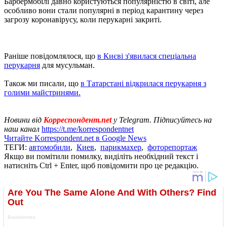
Барбермобілі давно користуються популярністю в світі, але
особливо вони стали популярні в період карантину через
загрозу коронавірусу, коли перукарні закриті.
Раніше повідомлялося, що
в Києві з'явилася спеціальна
перукарня
для мусульман.
Також ми писали, що
в Татарстані відкрилася перукарня з
голими майстринями.
Новини від
Корреспондент.net
у Telegram. Підписуйтесь на
наш канал
https://t.me/korrespondentnet
Читайте Korrespondent.net в Google News
ТЕГИ:
автомобили
,
Киев
,
парикмахер
,
фоторепортаж
Якщо ви помітили помилку, виділіть необхідний текст і
натисніть Ctrl + Enter, щоб повідомити про це редакцію.