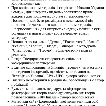
Корреспондент.net.
При копіюванні матеріалів зі сторінки « Новини України
і світу» , для інтернет - видань - обов'язкове пряме
відкрите для пошукових систем гіперпосилання .
Посилання має бути розміщена в незалежності від
повного або часткового використання матеріалів.
Гіперпосилання ( для інтернет - видань) - повинна бути
розміщена в підзаголовку або в першому абзаці
матеріалу.
Новини з позначками "Думка", "Експертиза", "Заява",
"Регіони", "Гроші", "Влада", "Вибори", "Тест-драйв",
"Спецпроекти", "Промо" публікуються на правах
реклами.
Розділ Спецпроекти створюється спільно з
комерційними партнерами.
Будь яке копіювання, публікація, передрук, чи наступне
поширення інформації, що містить посилання на
"Інтерфакс-Україна", EPA / UPG, суворо забороняється.
Власник веб-сторінки в розділі Я-Корреспондент є автор
публікації.
Будь-яке копіювання, передрук та відтворення
фотографічних творів та/або аудіовізуальних творів
правовласника Getty Images - суворо забороняється.
Матеріали сайту korrespondent.net призначені для осіб
старше 21 року (21+). Участь в азартних іграх може