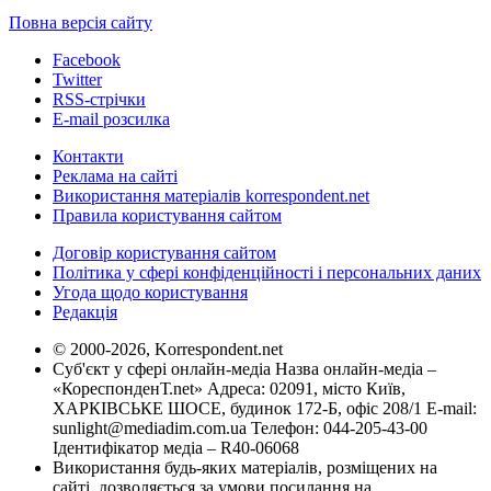
Повна версія сайту
Facebook
Twitter
RSS-стрічки
E-mail розсилка
Контакти
Реклама на сайті
Використання матеріалів korrespondent.net
Правила користування сайтом
Договір користування сайтом
Політика у сфері конфіденційності і персональних даних
Угода щодо користування
Редакція
© 2000-2026, Korrespondent.net
Суб'єкт у сфері онлайн-медіа Назва онлайн-медіа –
«КореспонденТ.net» Адреса: 02091, місто Київ,
ХАРКІВСЬКЕ ШОСЕ, будинок 172-Б, офіс 208/1 E-mail:
sunlight@mediadim.com.ua
Телефон: 044-205-43-00
Ідентифікатор медіа – R40-06068
Використання будь-яких матеріалів, розміщених на
сайті, дозволяється за умови посилання на