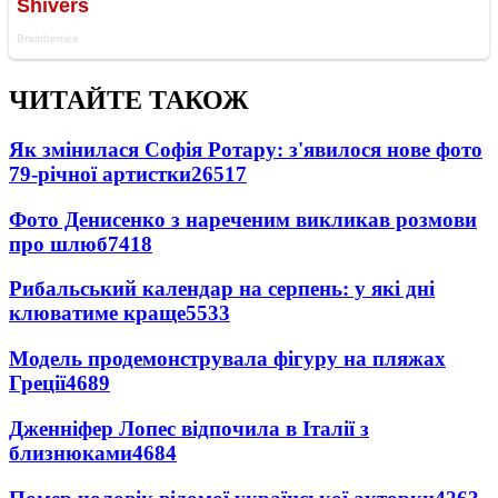
ЧИТАЙТЕ ТАКОЖ
Як змінилася Софія Ротару: з'явилося нове фото
79-річної артистки
26517
Фото Денисенко з нареченим викликав розмови
про шлюб
7418
Рибальський календар на серпень: у які дні
клюватиме краще
5533
Модель продемонструвала фігуру на пляжах
Греції
4689
Дженніфер Лопес відпочила в Італії з
близнюками
4684