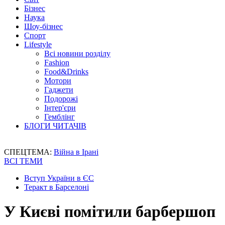
Бізнес
Наука
Шоу-бізнес
Спорт
Lifestyle
Всі новини розділу
Fashion
Food&Drinks
Мотори
Гаджети
Подорожі
Інтер'єри
Гемблінг
БЛОГИ ЧИТАЧІВ
СПЕЦТЕМА:
Війна в Ірані
ВСІ ТЕМИ
Вступ України в ЄС
Теракт в Барселоні
У Києві помітили барбершоп