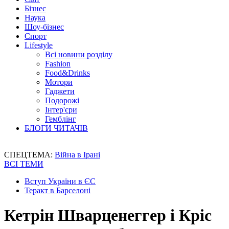
Бізнес
Наука
Шоу-бізнес
Спорт
Lifestyle
Всі новини розділу
Fashion
Food&Drinks
Мотори
Гаджети
Подорожі
Інтер'єри
Гемблінг
БЛОГИ ЧИТАЧІВ
СПЕЦТЕМА:
Війна в Ірані
ВСІ ТЕМИ
Вступ України в ЄС
Теракт в Барселоні
Кетрін Шварценеггер і Кріс