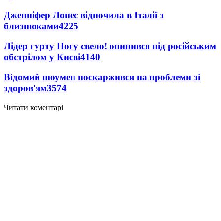
Дженніфер Лопес відпочила в Італії з
близнюками
4225
Лідер гурту Ногу свело! опинився під російським
обстрілом у Києві
4140
Відомий шоумен поскаржився на проблеми зі
здоров'ям
3574
Читати коментарі