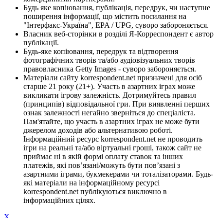
Будь яке копіювання, публікація, передрук, чи наступне
поширення інформації, що містить посилання на
"Інтерфакс-Україна", EPA / UPG, суворо забороняється.
Власник веб-сторінки в розділі Я-Корреспондент є автор
публікації.
Будь-яке копіювання, передрук та відтворення
фотографічних творів та/або аудіовізуальних творів
правовласника Getty Images - суворо забороняється.
Матеріали сайту korrespondent.net призначені для осіб
старше 21 року (21+). Участь в азартних іграх може
викликати ігрову залежність. Дотримуйтесь правил
(принципів) відповідальної гри. При виявленні перших
ознак залежності негайно зверніться до спеціаліста.
Пам'ятайте, що участь в азартних іграх не може бути
джерелом доходів або альтернативою роботі.
Інформаційний ресурс korrespondent.net не проводить
ігри на реальні та/або віртуальні гроші, також сайт не
приймає ні в якій формі оплату ставок та інших
платежів, які пов’язані/можуть бути пов’язані з
азартними іграми, букмекерами чи тоталізаторами. Будь-
які матеріали на інформаційному ресурсі
korrespondent.net публікуються виключно в
інформаційних цілях.
X