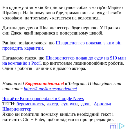
На одному зі знімків Кетрін вигулює собак з матір'ю Марією
Шрайвер. На іншому вона йде, тримаючись за руку, зі своїм
чоловіком, на третьому - катається на велосипеді.
Дитина для дочки Шварценеггера буде першою. У Пратта є
син Джек, який народився в попередньому шлюбі.
Раніше повідомлялося, що
Шварценеггер показав, з ким він
проводить карантин
.
Нагадаємо також, що
Шварценеггер подав до суду на $10 млн
на компанію з Росії
, що виготовляє людиноподібних роботів.
Один з роботів - двійник відомого актора.
Новини від
Корреспондент.net
в Telegram. Підписуйтесь на
наш канал
https://t.me/korrespondentnet
Читайте Korrespondent.net в Google News
ТЕГИ:
беременность
,
актер
,
супруги
,
дочь
,
Арнольд
Шварценеггер
Якщо ви помітили помилку, виділіть необхідний текст і
натисніть Ctrl + Enter, щоб повідомити про це редакцію.