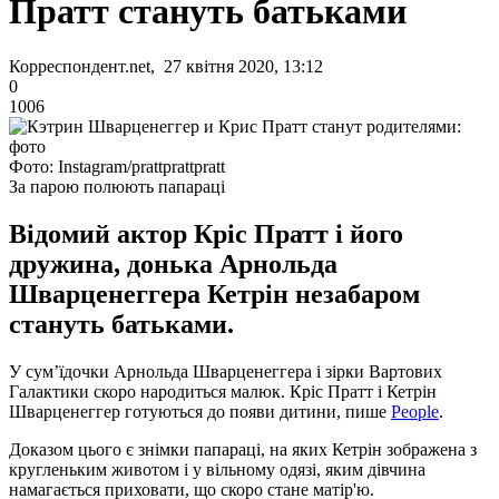
Пратт стануть батьками
Корреспондент.net, 27 квітня 2020, 13:12
0
1006
Фото: Instagram/prattprattpratt
За парою полюють папараці
Відомий актор Кріс Пратт і його
дружина, донька Арнольда
Шварценеггера Кетрін незабаром
стануть батьками.
У сум’їдочки Арнольда Шварценеггера і зірки Вартових
Галактики скоро народиться малюк. Кріс Пратт і Кетрін
Шварценеггер готуються до появи дитини, пише
People
.
Доказом цього є знімки папараці, на яких Кетрін зображена з
кругленьким животом і у вільному одязі, яким дівчина
намагається приховати, що скоро стане матір'ю.