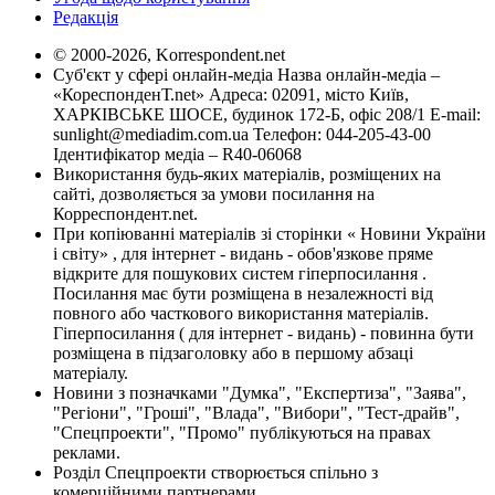
Редакція
© 2000-2026, Korrespondent.net
Суб'єкт у сфері онлайн-медіа Назва онлайн-медіа –
«КореспонденТ.net» Адреса: 02091, місто Київ,
ХАРКІВСЬКЕ ШОСЕ, будинок 172-Б, офіс 208/1 E-mail:
sunlight@mediadim.com.ua
Телефон: 044-205-43-00
Ідентифікатор медіа – R40-06068
Використання будь-яких матеріалів, розміщених на
сайті, дозволяється за умови посилання на
Корреспондент.net.
При копіюванні матеріалів зі сторінки « Новини України
і світу» , для інтернет - видань - обов'язкове пряме
відкрите для пошукових систем гіперпосилання .
Посилання має бути розміщена в незалежності від
повного або часткового використання матеріалів.
Гіперпосилання ( для інтернет - видань) - повинна бути
розміщена в підзаголовку або в першому абзаці
матеріалу.
Новини з позначками "Думка", "Експертиза", "Заява",
"Регіони", "Гроші", "Влада", "Вибори", "Тест-драйв",
"Спецпроекти", "Промо" публікуються на правах
реклами.
Розділ Спецпроекти створюється спільно з
комерційними партнерами.