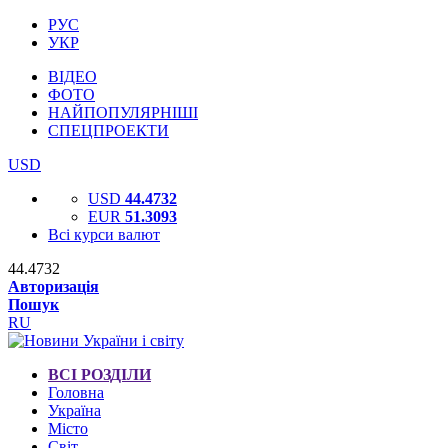
РУС
УКР
ВІДЕО
ФОТО
НАЙПОПУЛЯРНІШІ
СПЕЦПРОЕКТИ
USD
USD
44.4732
EUR
51.3093
Всі курси валют
44.4732
Авторизація
Пошук
RU
ВСІ РОЗДІЛИ
Головна
Україна
Місто
Світ