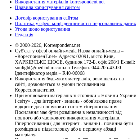
Використання матеріалів korrespondent.net
Правила користування сайтом
Договір користування сайтом
Політика у сфері конфіденційності і персональних даних
Угода щодо користування
Редакція
© 2000-2026, Korrespondent.net
Суб'єкт у сфері онлайн-медіа Назва онлайн-медіа –
«КореспонденТ.net» Адреса: 02091, місто Київ,
ХАРКІВСЬКЕ ШОСЕ, будинок 172-Б, офіс 208/1 E-mail:
sunlight@mediadim.com.ua
Телефон: 044-205-43-00
Ідентифікатор медіа – R40-06068
Використання будь-яких матеріалів, розміщених на
сайті, дозволяється за умови посилання на
Корреспондент.net.
При копіюванні матеріалів зі сторінки « Новини України
і світу» , для інтернет - видань - обов'язкове пряме
відкрите для пошукових систем гіперпосилання .
Посилання має бути розміщена в незалежності від
повного або часткового використання матеріалів.
Гіперпосилання ( для інтернет - видань) - повинна бути
розміщена в підзаголовку або в першому абзаці
матеріалу.