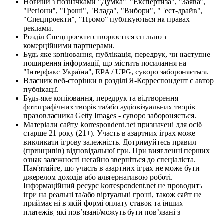
Новини з позначками "Думка", "Експертиза", "Заява",
"Регіони", "Гроші", "Влада", "Вибори", "Тест-драйв",
"Спецпроекти", "Промо" публікуються на правах
реклами.
Розділ Спецпроекти створюється спільно з
комерційними партнерами.
Будь яке копіювання, публікація, передрук, чи наступне
поширення інформації, що містить посилання на
"Інтерфакс-Україна", EPA / UPG, суворо забороняється.
Власник веб-сторінки в розділі Я-Корреспондент є автор
публікації.
Будь-яке копіювання, передрук та відтворення
фотографічних творів та/або аудіовізуальних творів
правовласника Getty Images - суворо забороняється.
Матеріали сайту korrespondent.net призначені для осіб
старше 21 року (21+). Участь в азартних іграх може
викликати ігрову залежність. Дотримуйтесь правил
(принципів) відповідальної гри. При виявленні перших
ознак залежності негайно зверніться до спеціаліста.
Пам'ятайте, що участь в азартних іграх не може бути
джерелом доходів або альтернативою роботі.
Інформаційний ресурс korrespondent.net не проводить
ігри на реальні та/або віртуальні гроші, також сайт не
приймає ні в якій формі оплату ставок та інших
платежів, які пов’язані/можуть бути пов’язані з