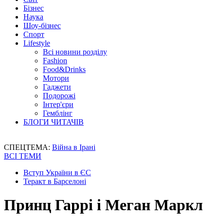
Бізнес
Наука
Шоу-бізнес
Спорт
Lifestyle
Всі новини розділу
Fashion
Food&Drinks
Мотори
Гаджети
Подорожі
Інтер'єри
Гемблінг
БЛОГИ ЧИТАЧІВ
СПЕЦТЕМА:
Війна в Ірані
ВСІ ТЕМИ
Вступ України в ЄС
Теракт в Барселоні
Принц Гаррі і Меган Маркл