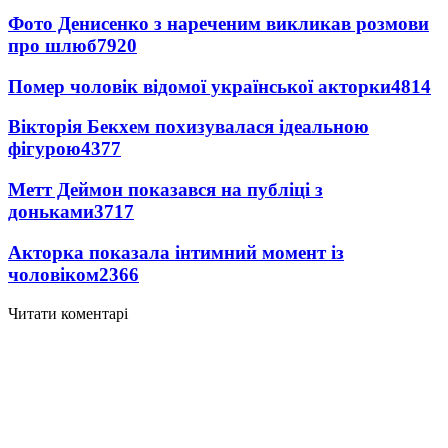
Фото Денисенко з нареченим викликав розмови
про шлюб
7920
Помер чоловік відомої української акторки
4814
Вікторія Бекхем похизувалася ідеальною
фігурою
4377
Метт Деймон показався на публіці з
доньками
3717
Акторка показала інтимний момент із
чоловіком
2366
Читати коментарі