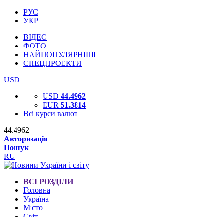
РУС
УКР
ВІДЕО
ФОТО
НАЙПОПУЛЯРНІШІ
СПЕЦПРОЕКТИ
USD
USD
44.4962
EUR
51.3814
Всі курси валют
44.4962
Авторизація
Пошук
RU
ВСІ РОЗДІЛИ
Головна
Україна
Місто
Світ