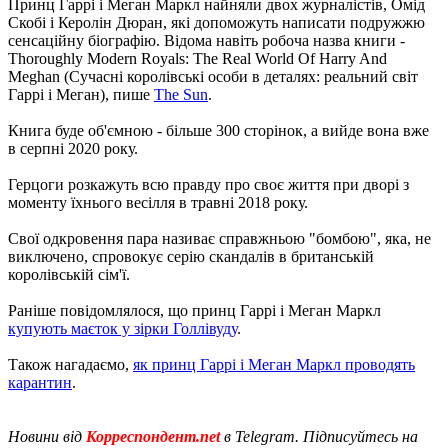
Принц Гаррі і Меган Маркл найняли двох журналістів, Омід
Скобі і Керолін Дюран, які допоможуть написати подружжю
сенсаційну біографію. Відома навіть робоча назва книги -
Thoroughly Modern Royals: The Real World Of Harry And
Meghan (Сучасні королівські особи в деталях: реальний світ
Гаррі і Меган), пише
The Sun
.
Книга буде об'ємною - більше 300 сторінок, а вийде вона вже
в серпні 2020 року.
Герцоги розкажуть всю правду про своє життя при дворі з
моменту їхнього весілля в травні 2018 року.
Свої одкровення пара називає справжньою "бомбою", яка, не
виключено, спровокує серію скандалів в британській
королівській сім'ї.
Раніше повідомлялося, що принц Гаррі і Меган Маркл
купують маєток у зірки Голлівуду
.
Також нагадаємо,
як принц Гаррі і Меган Маркл проводять
карантин
.
Новини від
Корреспондент.net
в Telegram. Підписуйтесь на