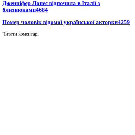
Дженніфер Лопес відпочила в Італії з
близнюками
4684
Помер чоловік відомої української акторки
4259
Читати коментарі