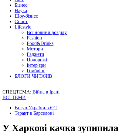
Бізнес
Наука
Шоу-бізнес
Спорт
Lifestyle
Всі новини розділу
Fashion
Food&Drinks
Мотори
Гаджети
Подорожі
Інтер'єри
Гемблінг
БЛОГИ ЧИТАЧІВ
СПЕЦТЕМА:
Війна в Ірані
ВСІ ТЕМИ
Вступ України в ЄС
Теракт в Барселоні
У Харкові качка зупинила