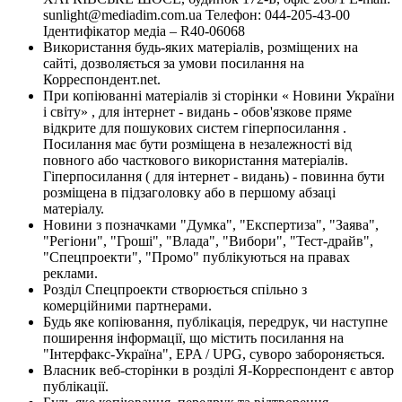
sunlight@mediadim.com.ua
Телефон: 044-205-43-00
Ідентифікатор медіа – R40-06068
Використання будь-яких матеріалів, розміщених на
сайті, дозволяється за умови посилання на
Корреспондент.net.
При копіюванні матеріалів зі сторінки « Новини України
і світу» , для інтернет - видань - обов'язкове пряме
відкрите для пошукових систем гіперпосилання .
Посилання має бути розміщена в незалежності від
повного або часткового використання матеріалів.
Гіперпосилання ( для інтернет - видань) - повинна бути
розміщена в підзаголовку або в першому абзаці
матеріалу.
Новини з позначками "Думка", "Експертиза", "Заява",
"Регіони", "Гроші", "Влада", "Вибори", "Тест-драйв",
"Спецпроекти", "Промо" публікуються на правах
реклами.
Розділ Спецпроекти створюється спільно з
комерційними партнерами.
Будь яке копіювання, публікація, передрук, чи наступне
поширення інформації, що містить посилання на
"Інтерфакс-Україна", EPA / UPG, суворо забороняється.
Власник веб-сторінки в розділі Я-Корреспондент є автор
публікації.