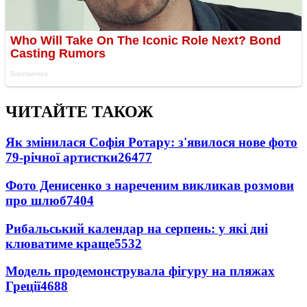
ЧИТАЙТЕ ТАКОЖ
Як змінилася Софія Ротару: з'явилося нове фото
79-річної артистки
26477
Фото Денисенко з нареченим викликав розмови
про шлюб
7404
Рибальський календар на серпень: у які дні
клюватиме краще
5532
Модель продемонструвала фігуру на пляжах
Греції
4688