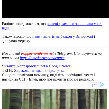
Раніше повідомлялося, що
рожеві фламінго заповнили міста
Індії.
Також відомо, що
павич залетів на балкон у Запоріжжі
і
здивував мережу.
Новини від
Корреспондент.net
в Telegram. Підписуйтесь на
наш канал
https://t.me/korrespondentnet
Читайте Korrespondent.net в Google News
ТЕГИ:
Харьков
,
птицы
,
видео
,
утка
Якщо ви помітили помилку, виділіть необхідний текст і
натисніть Ctrl + Enter, щоб повідомити про це редакцію.