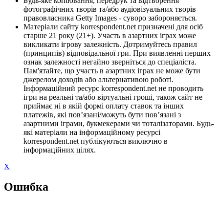
Будь-яке копіювання, передрук та відтворення
фотографічних творів та/або аудіовізуальних творів
правовласника Getty Images - суворо забороняється.
Матеріали сайту korrespondent.net призначені для осіб
старше 21 року (21+). Участь в азартних іграх може
викликати ігрову залежність. Дотримуйтесь правил
(принципів) відповідальної гри. При виявленні перших
ознак залежності негайно зверніться до спеціаліста.
Пам'ятайте, що участь в азартних іграх не може бути
джерелом доходів або альтернативою роботі.
Інформаційний ресурс korrespondent.net не проводить
ігри на реальні та/або віртуальні гроші, також сайт не
приймає ні в якій формі оплату ставок та інших
платежів, які пов’язані/можуть бути пов’язані з
азартними іграми, букмекерами чи тоталізаторами. Будь-
які матеріали на інформаційному ресурсі
korrespondent.net публікуються виключно в
інформаційних цілях.
X
Ошибка