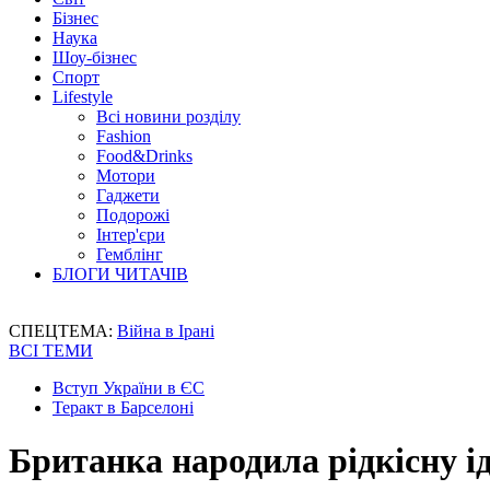
Бізнес
Наука
Шоу-бізнес
Спорт
Lifestyle
Всі новини розділу
Fashion
Food&Drinks
Мотори
Гаджети
Подорожі
Інтер'єри
Гемблінг
БЛОГИ ЧИТАЧІВ
СПЕЦТЕМА:
Війна в Ірані
ВСІ ТЕМИ
Вступ України в ЄС
Теракт в Барселоні
Британка народила рідкісну і