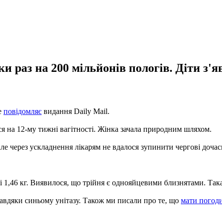
и раз на 200 мільйонів пологів. Діти з'я
е
повідомляє
видання Daily Mail.
ася на 12-му тижні вагітності. Жінка зачала природним шляхом.
ле через ускладнення лікарям не вдалося зупинити чергові дочасн
і 1,46 кг. Виявилося, що трійня є однояйцевими близнятами. Така 
авдяки синьому унітазу. Також ми писали про те, що
мати погод