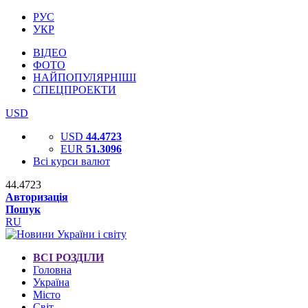
РУС
УКР
ВІДЕО
ФОТО
НАЙПОПУЛЯРНІШІ
СПЕЦПРОЕКТИ
USD
USD
44.4723
EUR
51.3096
Всі курси валют
44.4723
Авторизація
Пошук
RU
ВСІ РОЗДІЛИ
Головна
Україна
Місто
Світ