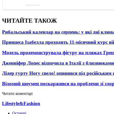
ЧИТАЙТЕ ТАКОЖ
Рибальський календар на серпень: у які дні клю
Принцеса Ізабелла проходить 11-місячний курс ві
Модель продемонструвала фігуру на пляжах Греці
Дженніфер Лопес відпочила в Італії з близнюками
Лідер гурту Ногу свело! опинився під російським 
Відомий шоумен поскаржився на проблеми зі здо
Читати коментарі
Lifestyle&Fashion
Останні