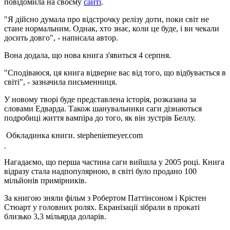
повідомила на своєму
сайті
.
"Я дійсно думала про відстрочку релізу доти, поки світ не
стане нормальним. Однак, хто знає, коли це буде, і ви чекали
досить довго", - написала автор.
Вона додала, що нова книга з'явиться 4 серпня.
"Сподіваюся, ця книга відверне вас від того, що відбувається в
світі", - зазначила письменниця.
У новому творі буде представлена ​​історія, розказана за
словами Едварда. Також шанувальники саги дізнаються
подробиці життя вампіра до того, як він зустрів Беллу.
Обкладинка книги. stepheniemeyer.com
Нагадаємо, що перша частина саги вийшла у 2005 році. Книга
відразу стала надпопулярною, в світі було продано 100
мільйонів примірників.
За книгою зняли фільм з Робертом Паттінсоном і Крістен
Стюарт у головних ролях. Екранізації зібрали в прокаті
близько 3,3 мільярда доларів.