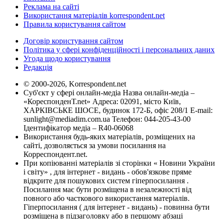
Реклама на сайті
Використання матеріалів korrespondent.net
Правила користування сайтом
Договір користування сайтом
Політика у сфері конфіденційності і персональних даних
Угода щодо користування
Редакція
© 2000-2026, Korrespondent.net
Суб'єкт у сфері онлайн-медіа Назва онлайн-медіа –
«КореспонденТ.net» Адреса: 02091, місто Київ,
ХАРКІВСЬКЕ ШОСЕ, будинок 172-Б, офіс 208/1 E-mail:
sunlight@mediadim.com.ua
Телефон: 044-205-43-00
Ідентифікатор медіа – R40-06068
Використання будь-яких матеріалів, розміщених на
сайті, дозволяється за умови посилання на
Корреспондент.net.
При копіюванні матеріалів зі сторінки « Новини України
і світу» , для інтернет - видань - обов'язкове пряме
відкрите для пошукових систем гіперпосилання .
Посилання має бути розміщена в незалежності від
повного або часткового використання матеріалів.
Гіперпосилання ( для інтернет - видань) - повинна бути
розміщена в підзаголовку або в першому абзаці