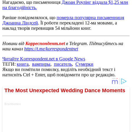
Нагадаємо, що письменниця
Джоан Роулінг віддала $1,25 млн
на благодійність.
Раніше повідомлялося, що
померла популярна письменниця
Джоанна Ліндсей
. Її роботи перекладені 12-ма мовами, а
наклад творів перевищив 54 мільйони книг.
Новини від
Корреспондент.net
в Telegram. Підписуйтесь на
наш канал
https://t.me/korrespondentnet
Читайте Korrespondent.net в Google News
ТЕГИ:
книга
,
вампиры
,
писатель
,
Сумерки
Якщо ви помітили помилку, виділіть необхідний текст і
натисніть Ctrl + Enter, щоб повідомити про це редакцію.