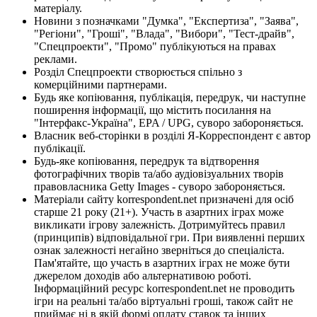
матеріалу.
Новини з позначками "Думка", "Експертиза", "Заява",
"Регіони", "Гроші", "Влада", "Вибори", "Тест-драйв",
"Спецпроекти", "Промо" публікуються на правах
реклами.
Розділ Спецпроекти створюється спільно з
комерційними партнерами.
Будь яке копіювання, публікація, передрук, чи наступне
поширення інформації, що містить посилання на
"Інтерфакс-Україна", EPA / UPG, суворо забороняється.
Власник веб-сторінки в розділі Я-Корреспондент є автор
публікації.
Будь-яке копіювання, передрук та відтворення
фотографічних творів та/або аудіовізуальних творів
правовласника Getty Images - суворо забороняється.
Матеріали сайту korrespondent.net призначені для осіб
старше 21 року (21+). Участь в азартних іграх може
викликати ігрову залежність. Дотримуйтесь правил
(принципів) відповідальної гри. При виявленні перших
ознак залежності негайно зверніться до спеціаліста.
Пам'ятайте, що участь в азартних іграх не може бути
джерелом доходів або альтернативою роботі.
Інформаційний ресурс korrespondent.net не проводить
ігри на реальні та/або віртуальні гроші, також сайт не
приймає ні в якій формі оплату ставок та інших