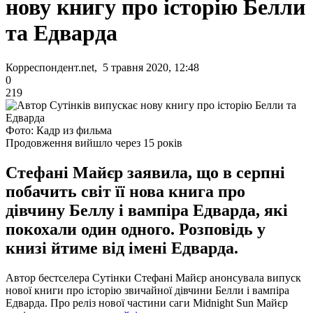
нову книгу про історію Белли
та Едварда
Корреспондент.net, 5 травня 2020, 12:48
0
219
Фото: Кадр из фильма
Продовження вийшло через 15 років
Стефані Майєр заявила, що в серпні
побачить світ її нова книга про
дівчину Беллу і вампіра Едварда, які
покохали один одного. Розповідь у
книзі йтиме від імені Едварда.
Автор бестселера Сутінки Стефані Майєр анонсувала випуск
нової книги про історію звичайної дівчини Белли і вампіра
Едварда. Про реліз нової частини саги Midnight Sun Майєр