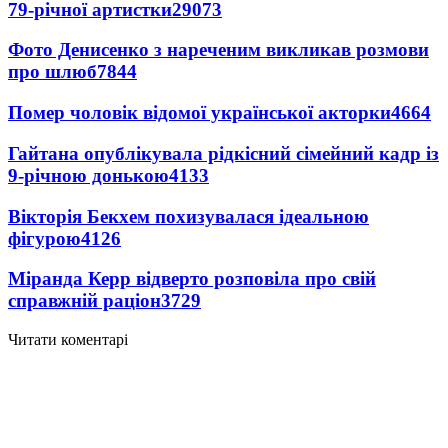
79-річної артистки
29073
Фото Денисенко з нареченим викликав розмови
про шлюб
7844
Помер чоловік відомої української акторки
4664
Гайтана опублікувала рідкісний сімейний кадр із
9-річною донькою
4133
Вікторія Бекхем похизувалася ідеальною
фігурою
4126
Міранда Керр відверто розповіла про свій
справжній раціон
3729
Читати коментарі