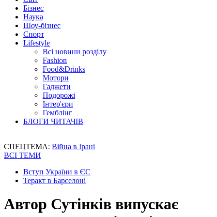
Бізнес
Наука
Шоу-бізнес
Спорт
Lifestyle
Всі новини розділу
Fashion
Food&Drinks
Мотори
Гаджети
Подорожі
Інтер'єри
Гемблінг
БЛОГИ ЧИТАЧІВ
СПЕЦТЕМА:
Війна в Ірані
ВСІ ТЕМИ
Вступ України в ЄС
Теракт в Барселоні
Автор Сутінків випускає