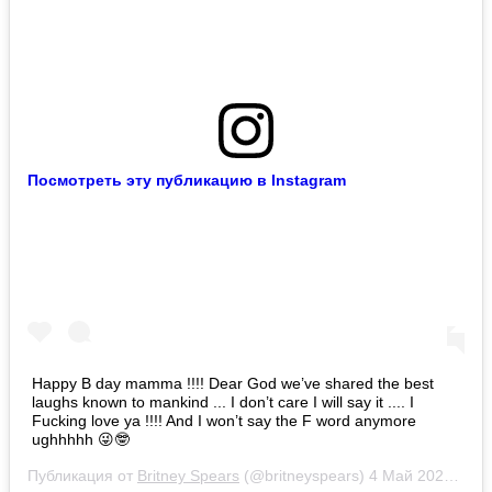
Посмотреть эту публикацию в Instagram
Happy B day mamma !!!! Dear God we’ve shared the best
laughs known to mankind ... I don’t care I will say it .... I
Fucking love ya !!!! And I won’t say the F word anymore
ughhhhh 😜🤓
Публикация от
Britney Spears
(@britneyspears)
4 Май 2020 в 6:10 PDT