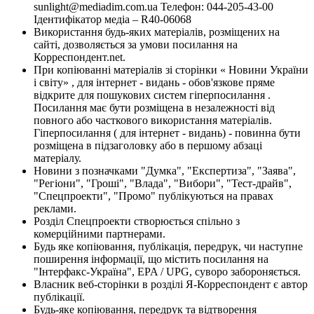
sunlight@mediadim.com.ua
Телефон: 044-205-43-00
Ідентифікатор медіа – R40-06068
Використання будь-яких матеріалів, розміщених на
сайті, дозволяється за умови посилання на
Корреспондент.net.
При копіюванні матеріалів зі сторінки « Новини України
і світу» , для інтернет - видань - обов'язкове пряме
відкрите для пошукових систем гіперпосилання .
Посилання має бути розміщена в незалежності від
повного або часткового використання матеріалів.
Гіперпосилання ( для інтернет - видань) - повинна бути
розміщена в підзаголовку або в першому абзаці
матеріалу.
Новини з позначками "Думка", "Експертиза", "Заява",
"Регіони", "Гроші", "Влада", "Вибори", "Тест-драйв",
"Спецпроекти", "Промо" публікуються на правах
реклами.
Розділ Спецпроекти створюється спільно з
комерційними партнерами.
Будь яке копіювання, публікація, передрук, чи наступне
поширення інформації, що містить посилання на
"Інтерфакс-Україна", EPA / UPG, суворо забороняється.
Власник веб-сторінки в розділі Я-Корреспондент є автор
публікації.
Будь-яке копіювання, передрук та відтворення