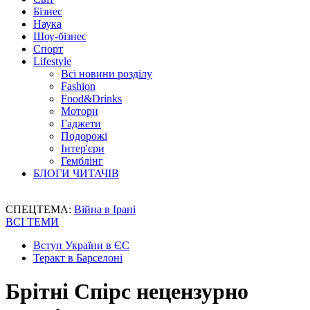
Бізнес
Наука
Шоу-бізнес
Спорт
Lifestyle
Всі новини розділу
Fashion
Food&Drinks
Мотори
Гаджети
Подорожі
Інтер'єри
Гемблінг
БЛОГИ ЧИТАЧІВ
СПЕЦТЕМА:
Війна в Ірані
ВСІ ТЕМИ
Вступ України в ЄС
Теракт в Барселоні
Брітні Спірс нецензурно