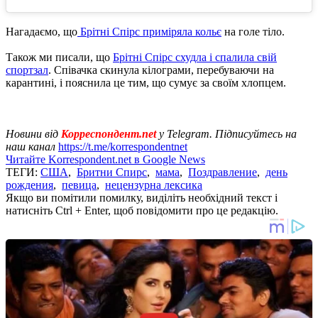
Нагадаємо, що
Брітні Спірс приміряла кольє
на голе тіло.
Також ми писали, що
Брітні Спірс схудла і спалила свій
спортзал
. Співачка скинула кілограми, перебуваючи на
карантині, і пояснила це тим, що сумує за своїм хлопцем.
Новини від
Корреспондент.net
у Telegram. Підписуйтесь на
наш канал
https://t.me/korrespondentnet
Читайте Korrespondent.net в Google News
ТЕГИ:
США
,
Бритни Спирс
,
мама
,
Поздравление
,
день
рождения
,
певица
,
нецензурна лексика
Якщо ви помітили помилку, виділіть необхідний текст і
натисніть Ctrl + Enter, щоб повідомити про це редакцію.