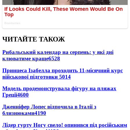
ЧИТАЙТЕ ТАКОЖ
Рибальський календар на серпень: у які дні
клюватиме краще
6528
Принцеса Ізабелла проходить 11-місячний курс
військової підготовки
5014
Модель продемонструвала фігуру на пляжах
Греції
4600
Дженніфер Лопес відпочила в Італії з
близнюками
4190
Лідер гурту Ногу свело! опинився під російським