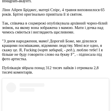
Instagram-акаунті.
Лінн Айрен Бріджес, матері Спірс, 4 травня виповнилося 65
років. Брітні оригінально привітала її зі святом.
Так, співачка в соцмережі опублікувала архівний чорно-білий
знімок, на якому вона зображена з мамою. Мати і дочка над
чимось сміються і виглядають щасливими.
"З днем ​​народження, мамо! Дорогий Боже, ми ділилися
кращими посмішками, відомими людству. Мені все одно, я
скажу це. Я, Fucking (
чорт забирай, - ред
.), люблю тебе! І я
більше не буду говорити слово на букву F", - підписала під
фото артистка.
Публікація зібрала понад 312 тисяч лайків і отримала 2,8
тисячі коментарів.