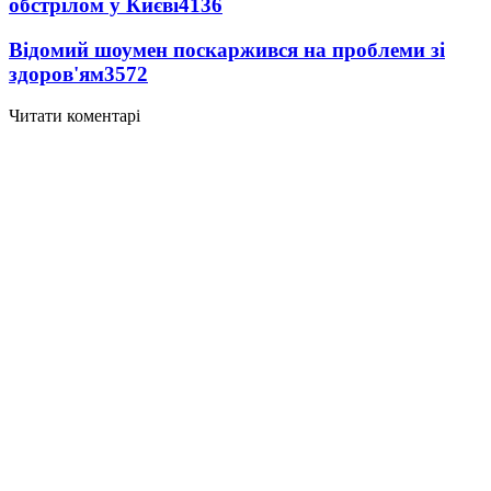
обстрілом у Києві
4136
Відомий шоумен поскаржився на проблеми зі
здоров'ям
3572
Читати коментарі