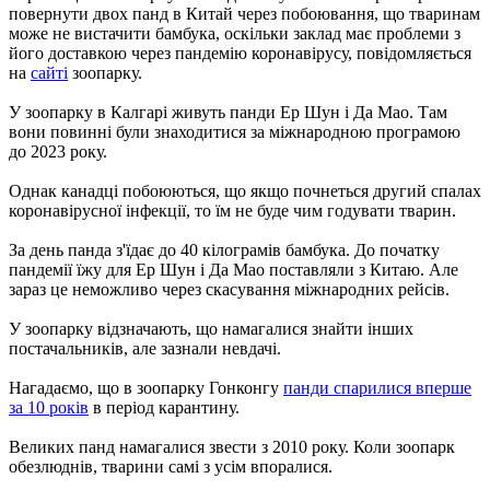
повернути двох панд в Китай через побоювання, що тваринам
може не вистачити бамбука, оскільки заклад має проблеми з
його доставкою через пандемію коронавірусу, повідомляється
на
сайті
зоопарку.
У зоопарку в Калгарі живуть панди Ер Шун і Да Мао. Там
вони повинні були знаходитися за міжнародною програмою
до 2023 року.
Однак канадці побоюються, що якщо почнеться другий спалах
коронавірусної інфекції, то їм не буде чим годувати тварин.
За день панда з'їдає до 40 кілограмів бамбука. До початку
пандемії їжу для Ер Шун і Да Мао поставляли з Китаю. Але
зараз це неможливо через скасування міжнародних рейсів.
У зоопарку відзначають, що намагалися знайти інших
постачальників, але зазнали невдачі.
Нагадаємо, що в зоопарку Гонконгу
панди спарилися вперше
за 10 років
в період карантину.
Великих панд намагалися звести з 2010 року. Коли зоопарк
обезлюднів, тварини самі з усім впоралися.