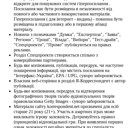
відкрите для пошукових систем гіперпосилання .
Посилання має бути розміщена в незалежності від
повного або часткового використання матеріалів.
Гіперпосилання ( для інтернет - видань) - повинна бути
розміщена в підзаголовку або в першому абзаці
матеріалу.
Новини з позначками "Думка", "Експертиза", "Заява",
"Регіони", "Гроші", "Влада", "Вибори", "Тест-драйв",
"Спецпроекти", "Промо" публікуються на правах
реклами.
Розділ Спецпроекти створюється спільно з
комерційними партнерами.
Будь яке копіювання, публікація, передрук, чи наступне
поширення інформації, що містить посилання на
"Інтерфакс-Україна", EPA / UPG, суворо забороняється.
Власник веб-сторінки в розділі Я-Корреспондент є автор
публікації.
Будь-яке копіювання, передрук та відтворення
фотографічних творів та/або аудіовізуальних творів
правовласника Getty Images - суворо забороняється.
Матеріали сайту korrespondent.net призначені для осіб
старше 21 року (21+). Участь в азартних іграх може
викликати ігрову залежність. Дотримуйтесь правил
(принципів) відповідальної гри. При виявленні перших
ознак залежності негайно зверніться до спеціаліста.