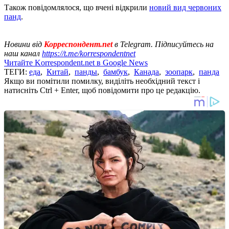
Також повідомлялося, що вчені відкрили
новий вид червоних
панд
.
Новини від
Корреспондент.net
в Telegram. Підписуйтесь на
наш канал
https://t.me/korrespondentnet
Читайте Korrespondent.net в Google News
ТЕГИ:
еда
,
Китай
,
панды
,
бамбук
,
Канада
,
зоопарк
,
панда
Якщо ви помітили помилку, виділіть необхідний текст і
натисніть Ctrl + Enter, щоб повідомити про це редакцію.