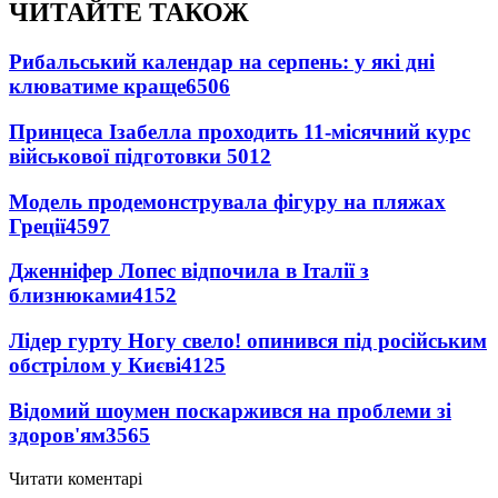
ЧИТАЙТЕ ТАКОЖ
Рибальський календар на серпень: у які дні
клюватиме краще
6506
Принцеса Ізабелла проходить 11-місячний курс
військової підготовки
5012
Модель продемонструвала фігуру на пляжах
Греції
4597
Дженніфер Лопес відпочила в Італії з
близнюками
4152
Лідер гурту Ногу свело! опинився під російським
обстрілом у Києві
4125
Відомий шоумен поскаржився на проблеми зі
здоров'ям
3565
Читати коментарі