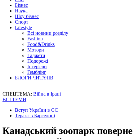
Бізнес
Наука
Шоу-бізнес
Спорт
Lifestyle
Всі новини розділу
Fashion
Food&Drinks
Мотори
Гаджети
Подорожі
Інтер'єри
Гемблінг
БЛОГИ ЧИТАЧІВ
СПЕЦТЕМА:
Війна в Ірані
ВСІ ТЕМИ
Вступ України в ЄС
Теракт в Барселоні
Канадський зоопарк поверне