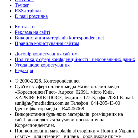
Twitter
RSS-стрічки
E-mail розсилка
Контакти
Реклама на сайті
Використання матеріалів korrespondent.net
Правила користування сайтом
Договір користування сайтом
Політика у сфері конфіденційності і персональних даних
Угода щодо користування
Редакція
© 2000-2026, Korrespondent.net
Суб'єкт у сфері онлайн-медіа Назва онлайн-медіа –
«КореспонденТ.net» Адреса: 02091, місто Київ,
ХАРКІВСЬКЕ ШОСЕ, будинок 172-Б, офіс 208/1 E-mail:
sunlight@mediadim.com.ua
Телефон: 044-205-43-00
Ідентифікатор медіа – R40-06068
Використання будь-яких матеріалів, розміщених на
сайті, дозволяється за умови посилання на
Корреспондент.net.
При копіюванні матеріалів зі сторінки « Новини України
і світу» , для інтернет - видань - обов'язкове пряме