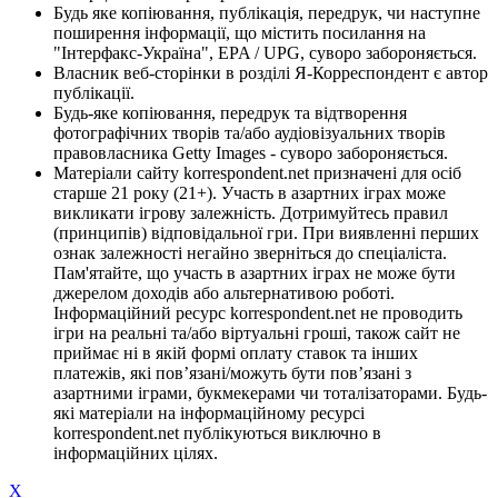
Будь яке копіювання, публікація, передрук, чи наступне
поширення інформації, що містить посилання на
"Інтерфакс-Україна", EPA / UPG, суворо забороняється.
Власник веб-сторінки в розділі Я-Корреспондент є автор
публікації.
Будь-яке копіювання, передрук та відтворення
фотографічних творів та/або аудіовізуальних творів
правовласника Getty Images - суворо забороняється.
Матеріали сайту korrespondent.net призначені для осіб
старше 21 року (21+). Участь в азартних іграх може
викликати ігрову залежність. Дотримуйтесь правил
(принципів) відповідальної гри. При виявленні перших
ознак залежності негайно зверніться до спеціаліста.
Пам'ятайте, що участь в азартних іграх не може бути
джерелом доходів або альтернативою роботі.
Інформаційний ресурс korrespondent.net не проводить
ігри на реальні та/або віртуальні гроші, також сайт не
приймає ні в якій формі оплату ставок та інших
платежів, які пов’язані/можуть бути пов’язані з
азартними іграми, букмекерами чи тоталізаторами. Будь-
які матеріали на інформаційному ресурсі
korrespondent.net публікуються виключно в
інформаційних цілях.
X