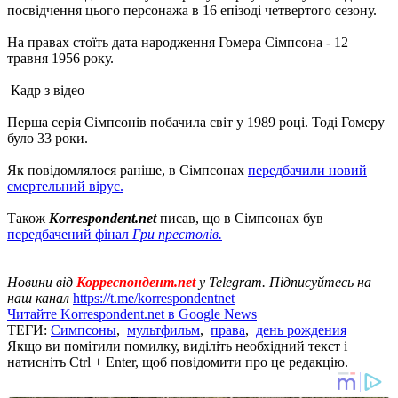
посвідчення цього персонажа в 16 епізоді четвертого сезону.
На правах стоїть дата народження Гомера Сімпсона - 12
травня 1956 року.
Кадр з відео
Перша серія Сімпсонів побачила світ у 1989 році. Тоді Гомеру
було 33 роки.
Як повідомлялося раніше, в Сімпсонах
передбачили новий
смертельний вірус.
Також
Korrespondent.net
писав, що в Сімпсонах був
передбачений фінал
Гри престолів.
Новини від
Корреспондент.net
у Telegram. Підписуйтесь на
наш канал
https://t.me/korrespondentnet
Читайте Korrespondent.net в Google News
ТЕГИ:
Симпсоны
,
мультфильм
,
права
,
день рождения
Якщо ви помітили помилку, виділіть необхідний текст і
натисніть Ctrl + Enter, щоб повідомити про це редакцію.