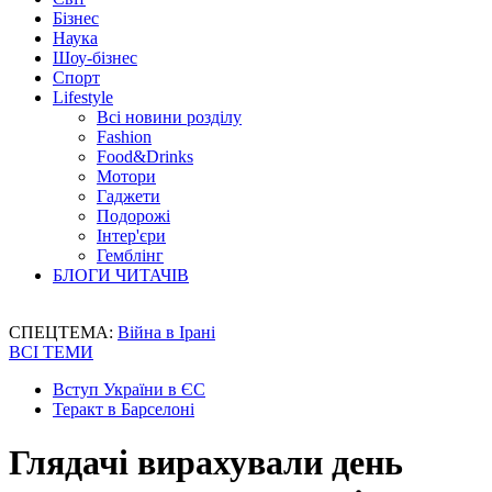
Бізнес
Наука
Шоу-бізнес
Спорт
Lifestyle
Всі новини розділу
Fashion
Food&Drinks
Мотори
Гаджети
Подорожі
Інтер'єри
Гемблінг
БЛОГИ ЧИТАЧІВ
СПЕЦТЕМА:
Війна в Ірані
ВСІ ТЕМИ
Вступ України в ЄС
Теракт в Барселоні
Глядачі вирахували день