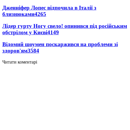
Дженніфер Лопес відпочила в Італії з
близнюками
4265
Лідер гурту Ногу свело! опинився під російським
обстрілом у Києві
4149
Відомий шоумен поскаржився на проблеми зі
здоров'ям
3584
Читати коментарі