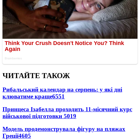
ЧИТАЙТЕ ТАКОЖ
Рибальський календар на серпень: у які дні
клюватиме краще
6551
Принцеса Ізабелла проходить 11-місячний курс
військової підготовки
5019
Модель продемонструвала фігуру на пляжах
Греції
4605