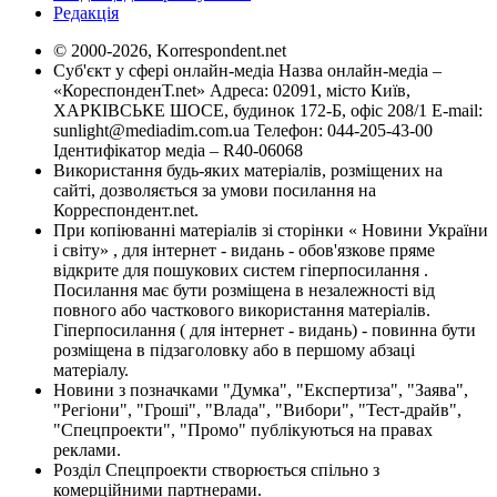
Редакція
© 2000-2026, Korrespondent.net
Суб'єкт у сфері онлайн-медіа Назва онлайн-медіа –
«КореспонденТ.net» Адреса: 02091, місто Київ,
ХАРКІВСЬКЕ ШОСЕ, будинок 172-Б, офіс 208/1 E-mail:
sunlight@mediadim.com.ua
Телефон: 044-205-43-00
Ідентифікатор медіа – R40-06068
Використання будь-яких матеріалів, розміщених на
сайті, дозволяється за умови посилання на
Корреспондент.net.
При копіюванні матеріалів зі сторінки « Новини України
і світу» , для інтернет - видань - обов'язкове пряме
відкрите для пошукових систем гіперпосилання .
Посилання має бути розміщена в незалежності від
повного або часткового використання матеріалів.
Гіперпосилання ( для інтернет - видань) - повинна бути
розміщена в підзаголовку або в першому абзаці
матеріалу.
Новини з позначками "Думка", "Експертиза", "Заява",
"Регіони", "Гроші", "Влада", "Вибори", "Тест-драйв",
"Спецпроекти", "Промо" публікуються на правах
реклами.
Розділ Спецпроекти створюється спільно з
комерційними партнерами.