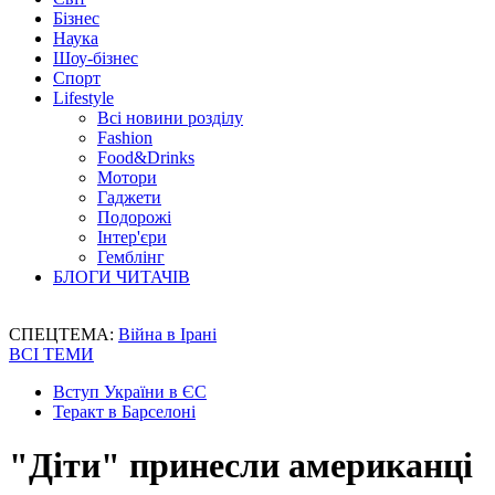
Бізнес
Наука
Шоу-бізнес
Спорт
Lifestyle
Всі новини розділу
Fashion
Food&Drinks
Мотори
Гаджети
Подорожі
Інтер'єри
Гемблінг
БЛОГИ ЧИТАЧІВ
СПЕЦТЕМА:
Війна в Ірані
ВСІ ТЕМИ
Вступ України в ЄС
Теракт в Барселоні
"Діти" принесли американці