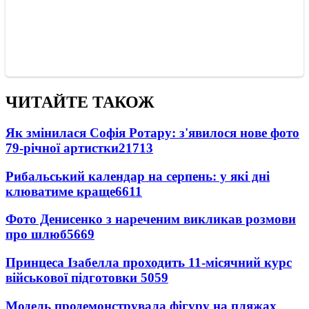
ЧИТАЙТЕ ТАКОЖ
Як змінилася Софія Ротару: з'явилося нове фото
79-річної артистки
21713
Рибальський календар на серпень: у які дні
клюватиме краще
6611
Фото Денисенко з нареченим викликав розмови
про шлюб
5669
Принцеса Ізабелла проходить 11-місячний курс
військової підготовки
5059
Модель продемонструвала фігуру на пляжах