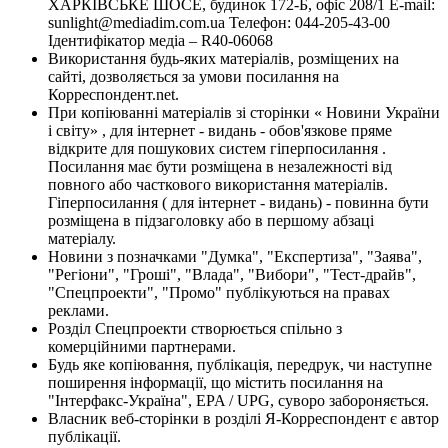
ХАРКІВСЬКЕ ШОСЕ, будинок 172-Б, офіс 208/1 E-mail:
sunlight@mediadim.com.ua
Телефон: 044-205-43-00
Ідентифікатор медіа – R40-06068
Використання будь-яких матеріалів, розміщених на
сайті, дозволяється за умови посилання на
Корреспондент.net.
При копіюванні матеріалів зі сторінки « Новини України
і світу» , для інтернет - видань - обов'язкове пряме
відкрите для пошукових систем гіперпосилання .
Посилання має бути розміщена в незалежності від
повного або часткового використання матеріалів.
Гіперпосилання ( для інтернет - видань) - повинна бути
розміщена в підзаголовку або в першому абзаці
матеріалу.
Новини з позначками "Думка", "Експертиза", "Заява",
"Регіони", "Гроші", "Влада", "Вибори", "Тест-драйв",
"Спецпроекти", "Промо" публікуються на правах
реклами.
Розділ Спецпроекти створюється спільно з
комерційними партнерами.
Будь яке копіювання, публікація, передрук, чи наступне
поширення інформації, що містить посилання на
"Інтерфакс-Україна", EPA / UPG, суворо забороняється.
Власник веб-сторінки в розділі Я-Корреспондент є автор
публікації.