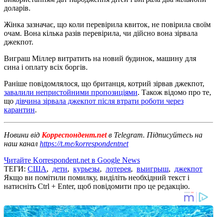
доларів.
Жінка зазначає, що коли перевірила квиток, не повірила своїм
очам. Вона кілька разів перевірила, чи дійсно вона зірвала
джекпот.
Виграш Міллер витратить на новий будинок, машину для
сина і оплату всіх боргів.
Раніше повідомлялося, що британця, котрий зірвав джекпот,
завалили непристойними пропозиціями
. Також відомо про те,
що
дівчина зірвала джекпот після втрати роботи через
карантин
.
Новини від
Корреспондент.net
в Telegram. Підписуйтесь на
наш канал
https://t.me/korrespondentnet
Читайте Korrespondent.net в Google News
ТЕГИ:
США
,
дети
,
курьезы
,
лотерея
,
выигрыш
,
джекпот
Якщо ви помітили помилку, виділіть необхідний текст і
натисніть Ctrl + Enter, щоб повідомити про це редакцію.