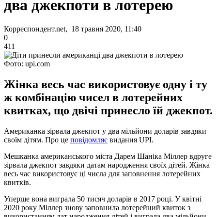
два джекпоти в лотерею
Корреспондент.net, 18 травня 2020, 11:40
0
411
Фото: upi.com
Жінка весь час використовує одну і ту
ж комбінацію чисел в лотерейних
квитках, що двічі принесло їй джекпот.
Американка зірвала джекпот у два мільйони доларів завдяки
своїм дітям. Про це
повідомляє
видання UPI.
Мешканка американського міста Дарем Шаніка Міллер вдруге
зірвала джекпот завдяки датам народження своїх дітей. Жінка
весь час використовує ці числа для заповнення лотерейних
квитків.
Уперше вона виграла 50 тисяч доларів в 2017 році. У квітні
2020 року Міллер знову заповнила лотерейний квиток з
використанням дат народження дітей і виграла два мільйони