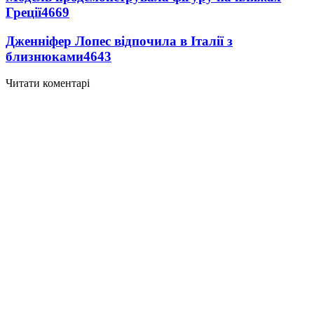
Греції
4669
Дженніфер Лопес відпочила в Італії з
близнюками
4643
Читати коментарі