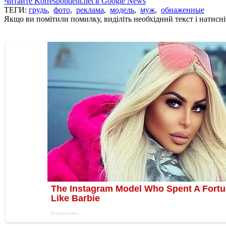
Читайте Korrespondent.net в Google News
ТЕГИ:
грудь
,
фото
,
реклама
,
модель
,
муж
,
обнаженные
Якщо ви помітили помилку, виділіть необхідний текст і натисніт