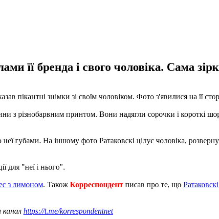
ми її бренда і свого чоловіка. Сама зірк
зав пікантні знімки зі своїм чоловіком. Фото з'явилися на її сторі
ни з різнобарвним принтом. Вони надягли сорочки і короткі шор
о неї губами. На іншому фото Ратаковскі цілує чоловіка, розверн
ї для "неї і нього".
лес з лимоном
. Також
Корреспондент
писав про те, що
Ратаковск
ш канал
https://t.me/korrespondentnet