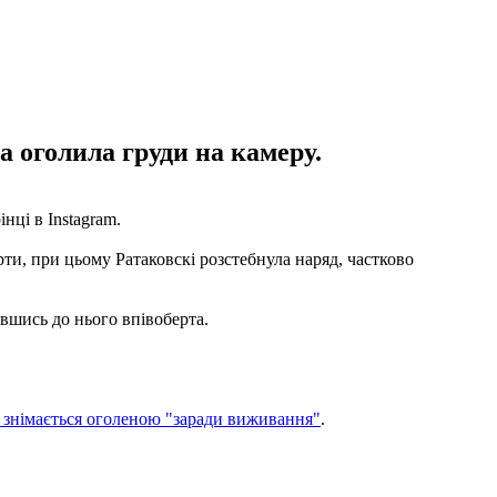
а оголила груди на камеру.
нці в Instagram.
ти, при цьому Ратаковскі розстебнула наряд, частково
увшись до нього впівоберта.
і знімається оголеною "заради виживання"
.