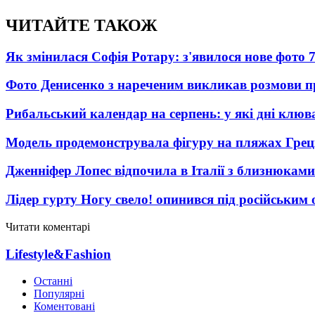
ЧИТАЙТЕ ТАКОЖ
Як змінилася Софія Ротару: з'явилося нове фото 7
Фото Денисенко з нареченим викликав розмови 
Рибальський календар на серпень: у які дні клю
Модель продемонструвала фігуру на пляжах Греці
Дженніфер Лопес відпочила в Італії з близнюками
Лідер гурту Ногу свело! опинився під російським 
Читати коментарі
Lifestyle&Fashion
Останні
Популярні
Коментовані