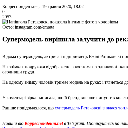
Корреспондент.net, 19 травня 2020, 18:02
0
2953
Фото: instagram.com/emrata
Супермодель вирішила залучити до рекла
Відома супермодель, актриса і підприємець Емілі Ратаковскі пока
На знімках подружжя відображене в костюмах з однакової ткани
оголивши груди.
На одному знімку чоловік тримає модель на руках і тягнеться д
У коментарі зірка написала, що її бренд вперше випустив колекці
Раніше повідомлялося, що
супермодель Ратаковскі знялася топ
Новини від
Корреспондент.net
в Telegram. Підписуйтесь на на