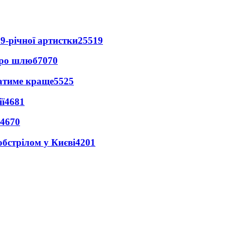
9-річної артистки
25519
про шлюб
7070
ватиме краще
5525
ї
4681
4670
обстрілом у Києві
4201