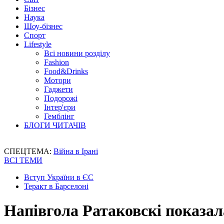
Бізнес
Наука
Шоу-бізнес
Спорт
Lifestyle
Всі новини розділу
Fashion
Food&Drinks
Мотори
Гаджети
Подорожі
Інтер'єри
Гемблінг
БЛОГИ ЧИТАЧІВ
СПЕЦТЕМА:
Війна в Ірані
ВСІ ТЕМИ
Вступ України в ЄС
Теракт в Барселоні
Напівгола Ратаковскі показал