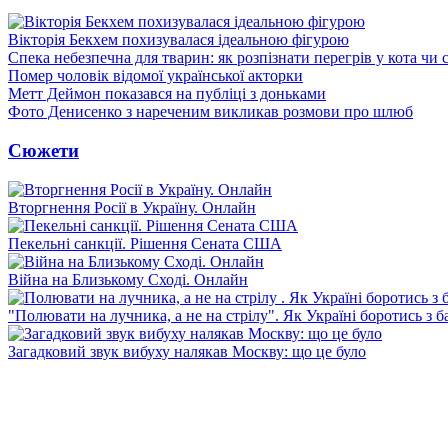
Вікторія Бекхем похизувалася ідеальною фігурою
Спека небезпечна для тварин: як розпізнати перегрів у кота чи 
Помер чоловік відомої української акторки
Метт Деймон показався на публіці з доньками
Фото Денисенко з нареченим викликав розмови про шлюб
Сюжети
Вторгнення Росії в Україну. Онлайн
Пекельні санкції. Рішення Сената США
Війна на Близькому Сході. Онлайн
"Полювати на лучника, а не на стрілу". Як Україні боротись з 
Загадковий звук вибуху налякав Москву: що це було