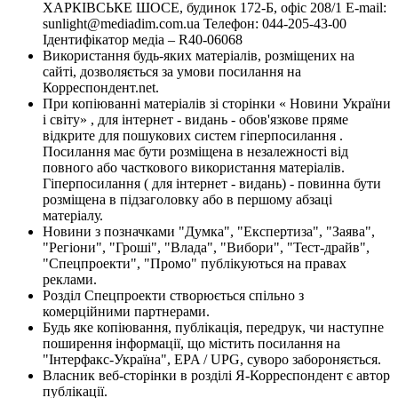
ХАРКІВСЬКЕ ШОСЕ, будинок 172-Б, офіс 208/1 E-mail:
sunlight@mediadim.com.ua
Телефон: 044-205-43-00
Ідентифікатор медіа – R40-06068
Використання будь-яких матеріалів, розміщених на
сайті, дозволяється за умови посилання на
Корреспондент.net.
При копіюванні матеріалів зі сторінки « Новини України
і світу» , для інтернет - видань - обов'язкове пряме
відкрите для пошукових систем гіперпосилання .
Посилання має бути розміщена в незалежності від
повного або часткового використання матеріалів.
Гіперпосилання ( для інтернет - видань) - повинна бути
розміщена в підзаголовку або в першому абзаці
матеріалу.
Новини з позначками "Думка", "Експертиза", "Заява",
"Регіони", "Гроші", "Влада", "Вибори", "Тест-драйв",
"Спецпроекти", "Промо" публікуються на правах
реклами.
Розділ Спецпроекти створюється спільно з
комерційними партнерами.
Будь яке копіювання, публікація, передрук, чи наступне
поширення інформації, що містить посилання на
"Інтерфакс-Україна", EPA / UPG, суворо забороняється.
Власник веб-сторінки в розділі Я-Корреспондент є автор
публікації.