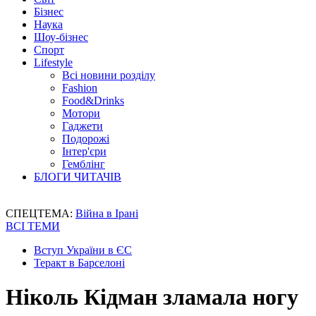
Бізнес
Наука
Шоу-бізнес
Спорт
Lifestyle
Всі новини розділу
Fashion
Food&Drinks
Мотори
Гаджети
Подорожі
Інтер'єри
Гемблінг
БЛОГИ ЧИТАЧІВ
СПЕЦТЕМА:
Війна в Ірані
ВСІ ТЕМИ
Вступ України в ЄС
Теракт в Барселоні
Ніколь Кідман зламала ногу