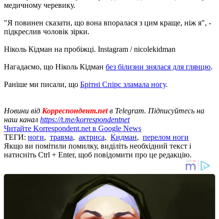
медичному черевику.
"Я повинен сказати, що вона впоралася з цим краще, ніж я", -
підкреслив чоловік зірки.
Ніколь Кідман на пробіжці. Instagram / nicolekidman
Нагадаємо, що Ніколь Кідман
без білизни знялася для глянцю
.
Раніше ми писали, що
Брітні Спірс зламала ногу
.
Новини від
Корреспондент.net
в Telegram. Підписуйтесь на
наш канал
https://t.me/korrespondentnet
Читайте Korrespondent.net в Google News
ТЕГИ:
ноги
,
травма
,
актриса
,
Кидман
,
перелом ноги
Якщо ви помітили помилку, виділіть необхідний текст і
натисніть Ctrl + Enter, щоб повідомити про це редакцію.