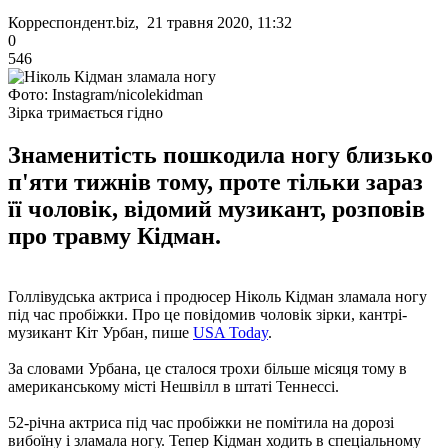
Корреспондент.biz, 21 травня 2020, 11:32
0
546
Фото: Instagram/nicolekidman
Зірка тримається гідно
Знаменитість пошкодила ногу близько
п'яти тижнів тому, проте тільки зараз
її чоловік, відомий музикант, розповів
про травму Кідман.
Голлівудська актриса і продюсер Ніколь Кідман зламала ногу
під час пробіжки. Про це повідомив чоловік зірки, кантрі-
музикант Кіт Урбан, пише
USA Today
.
За словами Урбана, це сталося трохи більше місяця тому в
американському місті Нешвілл в штаті Теннессі.
52-річна актриса під час пробіжки не помітила на дорозі
вибоїну і зламала ногу. Тепер Кідман ходить в спеціальному