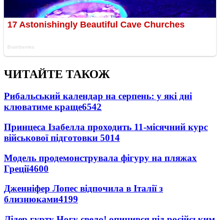
ЧИТАЙТЕ ТАКОЖ
Рибальський календар на серпень: у які дні
клюватиме краще
6542
Принцеса Ізабелла проходить 11-місячний курс
військової підготовки
5014
Модель продемонструвала фігуру на пляжах
Греції
4600
Дженніфер Лопес відпочила в Італії з
близнюками
4199
Лідер гурту Ногу свело! опинився під російським