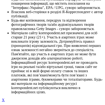
поширення інформації, що містить посилання на
"Інтерфакс-Україна", EPA / UPG, суворо забороняється.
Власник веб-сторінки в розділі Я-Корреспондент є автор
публікації.
Будь-яке копіювання, передрук та відтворення
фотографічних творів та/або аудіовізуальних творів
правовласника Getty Images - суворо забороняється.
Матеріали сайту korrespondent.net призначені для осіб
старше 21 року (21+). Участь в азартних іграх може
викликати ігрову залежність. Дотримуйтесь правил
(принципів) відповідальної гри. При виявленні перших
ознак залежності негайно зверніться до спеціаліста.
Пам'ятайте, що участь в азартних іграх не може бути
джерелом доходів або альтернативою роботі.
Інформаційний ресурс korrespondent.net не проводить
ігри на реальні та/або віртуальні гроші, також сайт не
приймає ні в якій формі оплату ставок та інших
платежів, які пов’язані/можуть бути пов’язані з
азартними іграми, букмекерами чи тоталізаторами. Будь-
які матеріали на інформаційному ресурсі
korrespondent.net публікуються виключно в
інформаційних цілях.
X