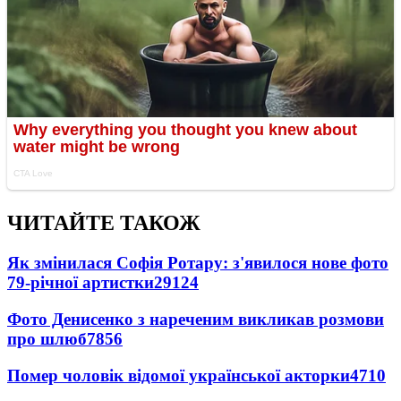
ЧИТАЙТЕ ТАКОЖ
Як змінилася Софія Ротару: з'явилося нове фото
79-річної артистки
29124
Фото Денисенко з нареченим викликав розмови
про шлюб
7856
Помер чоловік відомої української акторки
4710