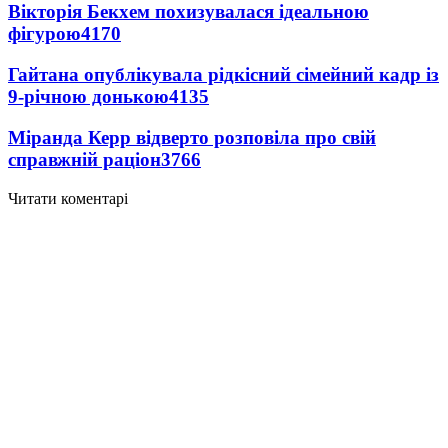
Вікторія Бекхем похизувалася ідеальною
фігурою
4170
Гайтана опублікувала рідкісний сімейний кадр із
9-річною донькою
4135
Міранда Керр відверто розповіла про свій
справжній раціон
3766
Читати коментарі