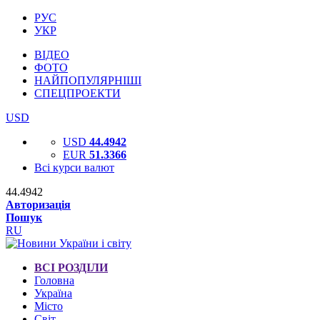
РУС
УКР
ВІДЕО
ФОТО
НАЙПОПУЛЯРНІШІ
СПЕЦПРОЕКТИ
USD
USD
44.4942
EUR
51.3366
Всі курси валют
44.4942
Авторизація
Пошук
RU
ВСІ РОЗДІЛИ
Головна
Україна
Місто
Світ