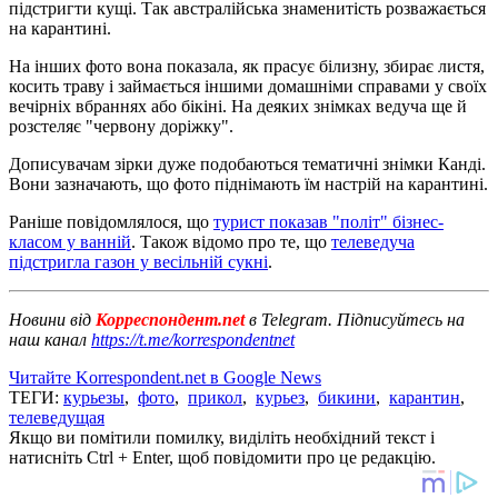
підстригти кущі. Так австралійська знаменитість розважається
на карантині.
На інших фото вона показала, як прасує білизну, збирає листя,
косить траву і займається іншими домашніми справами у своїх
вечірніх вбраннях або бікіні. На деяких знімках ведуча ще й
розстеляє "червону доріжку".
Дописувачам зірки дуже подобаються тематичні знімки Канді.
Вони зазначають, що фото піднімають їм настрій на карантині.
Раніше повідомлялося, що
турист показав "політ" бізнес-
класом у ванній
. Також відомо про те, що
телеведуча
підстригла газон у весільній сукні
.
Новини від
Корреспондент.net
в Telegram. Підписуйтесь на
наш канал
https://t.me/korrespondentnet
Читайте Korrespondent.net в Google News
ТЕГИ:
курьезы
,
фото
,
прикол
,
курьез
,
бикини
,
карантин
,
телеведущая
Якщо ви помітили помилку, виділіть необхідний текст і
натисніть Ctrl + Enter, щоб повідомити про це редакцію.