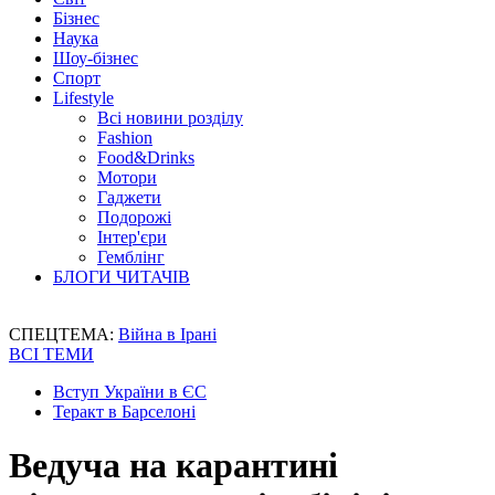
Бізнес
Наука
Шоу-бізнес
Спорт
Lifestyle
Всі новини розділу
Fashion
Food&Drinks
Мотори
Гаджети
Подорожі
Інтер'єри
Гемблінг
БЛОГИ ЧИТАЧІВ
СПЕЦТЕМА:
Війна в Ірані
ВСІ ТЕМИ
Вступ України в ЄС
Теракт в Барселоні
Ведуча на карантині