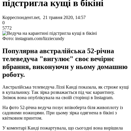
підстригла кущі в бікіні
Корреспондент.net, 21 травня 2020, 14:57
0
5772
Фото: instagram.com/lizziecundy
Популярна австралійська 52-річна
телеведуча "вигулює" своє вечірнє
вбрання, виконуючи у ньому домашню
роботу.
Австралійська телеведуча Ліззі Канді показала, як стриже кущі
в купальнику. Так зірка розважається під час карантину.
Знімок вона опублікувала на своїй сторінці в Instagram.
На фото 52-річна ведуча позує впівоберта біля живоплоту із
садовими ножицями. При цьому зірка одягнена в бікіні з
квітковим принтом.
У коментарі Канді пожартувала, що сьогодні вона вирішила