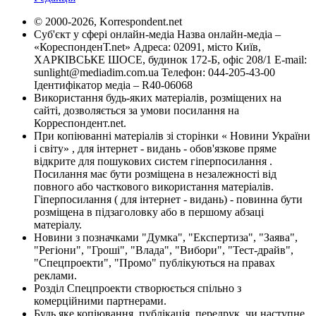
© 2000-2026, Korrespondent.net
Суб'єкт у сфері онлайн-медіа Назва онлайн-медіа –
«КореспонденТ.net» Адреса: 02091, місто Київ,
ХАРКІВСЬКЕ ШОСЕ, будинок 172-Б, офіс 208/1 E-mail:
sunlight@mediadim.com.ua
Телефон: 044-205-43-00
Ідентифікатор медіа – R40-06068
Використання будь-яких матеріалів, розміщених на
сайті, дозволяється за умови посилання на
Корреспондент.net.
При копіюванні матеріалів зі сторінки « Новини України
і світу» , для інтернет - видань - обов'язкове пряме
відкрите для пошукових систем гіперпосилання .
Посилання має бути розміщена в незалежності від
повного або часткового використання матеріалів.
Гіперпосилання ( для інтернет - видань) - повинна бути
розміщена в підзаголовку або в першому абзаці
матеріалу.
Новини з позначками "Думка", "Експертиза", "Заява",
"Регіони", "Гроші", "Влада", "Вибори", "Тест-драйв",
"Спецпроекти", "Промо" публікуються на правах
реклами.
Розділ Спецпроекти створюється спільно з
комерційними партнерами.
Будь яке копіювання, публікація, передрук, чи наступне