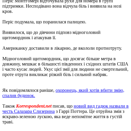
Періс Монтгомері відточувала рухи для номера в групі
підтримки. Несподівано вона відчула біль і виявила на нозі
кров.
Періс подумала, що поранилася палицею.
Виявилося, що до дівчини підповз мідноголовий
щитомордник і атакував її.
Американку доставили в лікарню, де вкололи протиотруту.
Мідноголовий щитомордник, що досягає більше метра в
довжину, мешкає в більшості південних і східних штатів США
і часто кусає людей. Укус цієї змії для людини не смертельний,
проте отрута викликає різкий біль і сильний набряк.
Як повідомлялося раніше,
охоронець, який хотів вбити змію,
спалив будинок.
Також
Korrespondent.net
писав, що
новий вид гадюк назвали в
честь Салазара Слизерина
з Гаррі Поттера. Це отруйна змія з
яскраво-зеленою лускою, яка веде непомітне життя в густій ​​
траві.