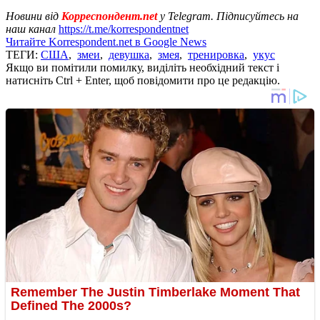
Новини від
Корреспондент.net
у Telegram. Підписуйтесь на
наш канал
https://t.me/korrespondentnet
Читайте Korrespondent.net в Google News
ТЕГИ:
США
,
змеи
,
девушка
,
змея
,
тренировка
,
укус
Якщо ви помітили помилку, виділіть необхідний текст і
натисніть Ctrl + Enter, щоб повідомити про це редакцію.