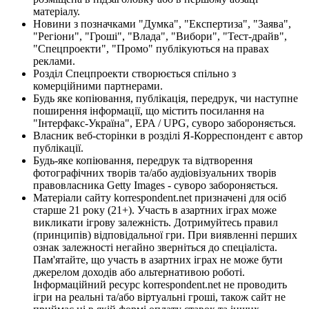
матеріалу.
Новини з позначками "Думка", "Експертиза", "Заява",
"Регіони", "Гроші", "Влада", "Вибори", "Тест-драйв",
"Спецпроекти", "Промо" публікуються на правах
реклами.
Розділ Спецпроекти створюється спільно з
комерційними партнерами.
Будь яке копіювання, публікація, передрук, чи наступне
поширення інформації, що містить посилання на
"Інтерфакс-Україна", EPA / UPG, суворо забороняється.
Власник веб-сторінки в розділі Я-Корреспондент є автор
публікації.
Будь-яке копіювання, передрук та відтворення
фотографічних творів та/або аудіовізуальних творів
правовласника Getty Images - суворо забороняється.
Матеріали сайту korrespondent.net призначені для осіб
старше 21 року (21+). Участь в азартних іграх може
викликати ігрову залежність. Дотримуйтесь правил
(принципів) відповідальної гри. При виявленні перших
ознак залежності негайно зверніться до спеціаліста.
Пам'ятайте, що участь в азартних іграх не може бути
джерелом доходів або альтернативою роботі.
Інформаційний ресурс korrespondent.net не проводить
ігри на реальні та/або віртуальні гроші, також сайт не