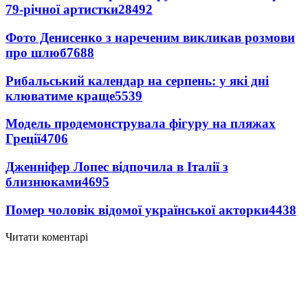
79-річної артистки
28492
Фото Денисенко з нареченим викликав розмови
про шлюб
7688
Рибальський календар на серпень: у які дні
клюватиме краще
5539
Модель продемонструвала фігуру на пляжах
Греції
4706
Дженніфер Лопес відпочила в Італії з
близнюками
4695
Помер чоловік відомої української акторки
4438
Читати коментарі