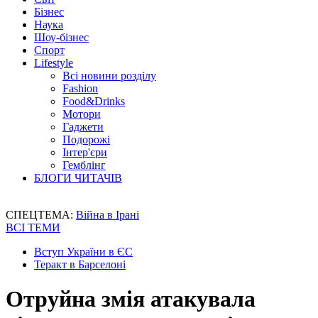
Бізнес
Наука
Шоу-бізнес
Спорт
Lifestyle
Всі новини розділу
Fashion
Food&Drinks
Мотори
Гаджети
Подорожі
Інтер'єри
Гемблінг
БЛОГИ ЧИТАЧІВ
СПЕЦТЕМА:
Війна в Ірані
ВСІ ТЕМИ
Вступ України в ЄС
Теракт в Барселоні
Отруйна змія атакувала