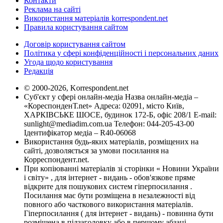
Контакти
Реклама на сайті
Використання матеріалів korrespondent.net
Правила користування сайтом
Договір користування сайтом
Політика у сфері конфіденційності і персональних даних
Угода щодо користування
Редакція
© 2000-2026, Korrespondent.net
Суб'єкт у сфері онлайн-медіа Назва онлайн-медіа –
«КореспонденТ.net» Адреса: 02091, місто Київ,
ХАРКІВСЬКЕ ШОСЕ, будинок 172-Б, офіс 208/1 E-mail:
sunlight@mediadim.com.ua
Телефон: 044-205-43-00
Ідентифікатор медіа – R40-06068
Використання будь-яких матеріалів, розміщених на
сайті, дозволяється за умови посилання на
Корреспондент.net.
При копіюванні матеріалів зі сторінки « Новини України
і світу» , для інтернет - видань - обов'язкове пряме
відкрите для пошукових систем гіперпосилання .
Посилання має бути розміщена в незалежності від
повного або часткового використання матеріалів.
Гіперпосилання ( для інтернет - видань) - повинна бути
розміщена в підзаголовку або в першому абзаці