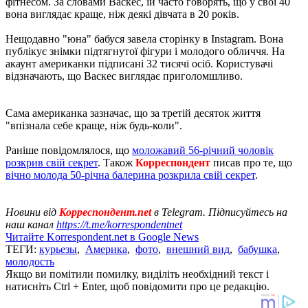
фітнесом. За словами Васкес, їй часто говорять, що у свої 40
вона виглядає краще, ніж деякі дівчата в 20 років.
Нещодавно "юна" бабуся завела сторінку в Instagram. Вона
публікує знімки підтягнутої фігури і молодого обличчя. На
акаунт американки підписані 32 тисячі осіб. Користувачі
відзначають, що Васкес виглядає приголомшливо.
Сама американка зазначає, що за третій десяток життя
"впізнала себе краще, ніж будь-коли".
Раніше повідомлялося, що
моложавий 56-річний чоловік
розкрив свій секрет
. Також
Корреспондент
писав про те, що
вічно молода 50-річна балерина розкрила свій секрет
.
Новини від
Корреспондент.net
в Telegram. Підписуйтесь на
наш канал
https://t.me/korrespondentnet
Читайте Korrespondent.net в Google News
ТЕГИ:
курьезы
,
Америка
,
фото
,
внешний вид
,
бабушка
,
молодость
Якщо ви помітили помилку, виділіть необхідний текст і
натисніть Ctrl + Enter, щоб повідомити про це редакцію.