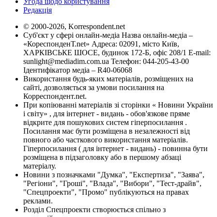
Угода щодо користування
Редакція
© 2000-2026, Korrespondent.net
Суб'єкт у сфері онлайн-медіа Назва онлайн-медіа –
«КореспонденТ.net» Адреса: 02091, місто Київ,
ХАРКІВСЬКЕ ШОСЕ, будинок 172-Б, офіс 208/1 E-mail:
sunlight@mediadim.com.ua
Телефон: 044-205-43-00
Ідентифікатор медіа – R40-06068
Використання будь-яких матеріалів, розміщених на
сайті, дозволяється за умови посилання на
Корреспондент.net.
При копіюванні матеріалів зі сторінки « Новини України
і світу» , для інтернет - видань - обов'язкове пряме
відкрите для пошукових систем гіперпосилання .
Посилання має бути розміщена в незалежності від
повного або часткового використання матеріалів.
Гіперпосилання ( для інтернет - видань) - повинна бути
розміщена в підзаголовку або в першому абзаці
матеріалу.
Новини з позначками "Думка", "Експертиза", "Заява",
"Регіони", "Гроші", "Влада", "Вибори", "Тест-драйв",
"Спецпроекти", "Промо" публікуються на правах
реклами.
Розділ Спецпроекти створюється спільно з