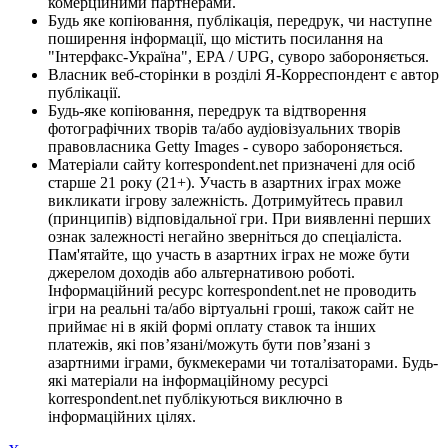
комерційними партнерами.
Будь яке копіювання, публікація, передрук, чи наступне
поширення інформації, що містить посилання на
"Інтерфакс-Україна", EPA / UPG, суворо забороняється.
Власник веб-сторінки в розділі Я-Корреспондент є автор
публікації.
Будь-яке копіювання, передрук та відтворення
фотографічних творів та/або аудіовізуальних творів
правовласника Getty Images - суворо забороняється.
Матеріали сайту korrespondent.net призначені для осіб
старше 21 року (21+). Участь в азартних іграх може
викликати ігрову залежність. Дотримуйтесь правил
(принципів) відповідальної гри. При виявленні перших
ознак залежності негайно зверніться до спеціаліста.
Пам'ятайте, що участь в азартних іграх не може бути
джерелом доходів або альтернативою роботі.
Інформаційний ресурс korrespondent.net не проводить
ігри на реальні та/або віртуальні гроші, також сайт не
приймає ні в якій формі оплату ставок та інших
платежів, які пов’язані/можуть бути пов’язані з
азартними іграми, букмекерами чи тоталізаторами. Будь-
які матеріали на інформаційному ресурсі
korrespondent.net публікуються виключно в
інформаційних цілях.