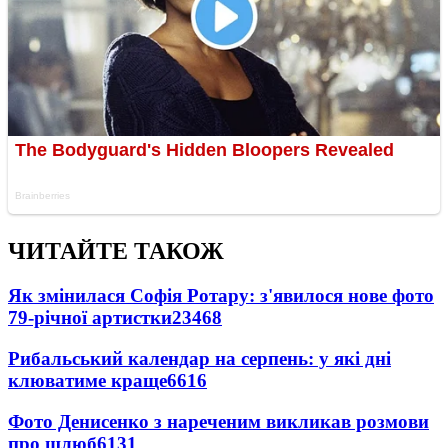
ЧИТАЙТЕ ТАКОЖ
Як змінилася Софія Ротару: з'явилося нове фото
79-річної артистки
23468
Рибальський календар на серпень: у які дні
клюватиме краще
6616
Фото Денисенко з нареченим викликав розмови
про шлюб
6131