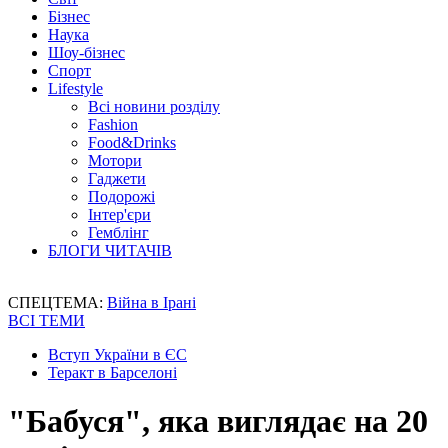
Бізнес
Наука
Шоу-бізнес
Спорт
Lifestyle
Всі новини розділу
Fashion
Food&Drinks
Мотори
Гаджети
Подорожі
Інтер'єри
Гемблінг
БЛОГИ ЧИТАЧІВ
СПЕЦТЕМА:
Війна в Ірані
ВСІ ТЕМИ
Вступ України в ЄС
Теракт в Барселоні
"Бабуся", яка виглядає на 20