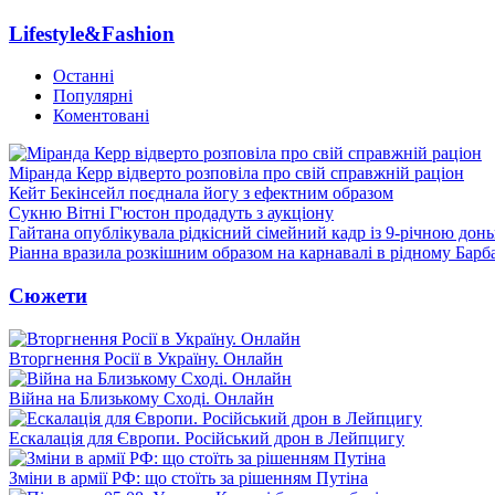
Lifestyle&Fashion
Останні
Популярні
Коментовані
Міранда Керр відверто розповіла про свій справжній раціон
Кейт Бекінсейл поєднала йогу з ефектним образом
Сукню Вітні Г'юстон продадуть з аукціону
Гайтана опублікувала рідкісний сімейний кадр із 9-річною дон
Ріанна вразила розкішним образом на карнавалі в рідному Барб
Сюжети
Вторгнення Росії в Україну. Онлайн
Війна на Близькому Сході. Онлайн
Ескалація для Європи. Російський дрон в Лейпцигу
Зміни в армії РФ: що стоїть за рішенням Путіна