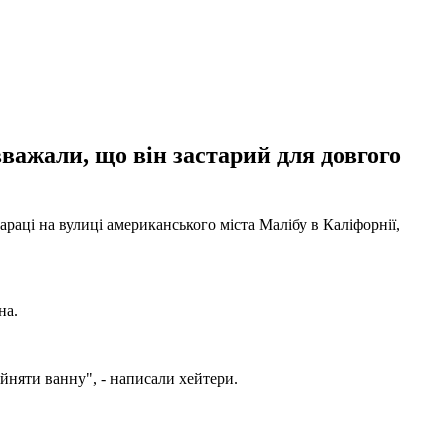
важали, що він застарий для довгого
раці на вулиці американського міста Малібу в Каліфорнії,
на.
ийняти ванну", - написали хейтери.