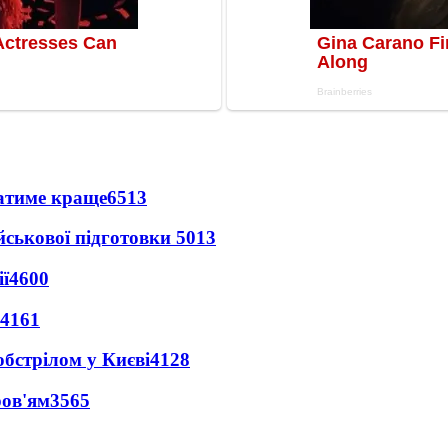
ватиме краще
6513
йськової підготовки
5013
ї
4600
4161
обстрілом у Києві
4128
ров'ям
3565