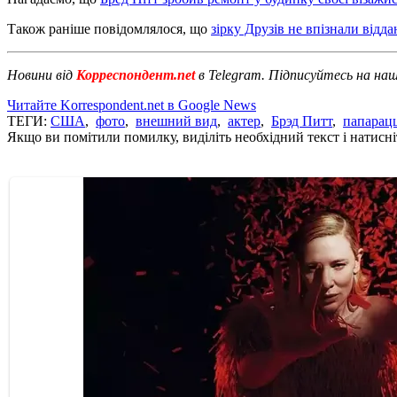
Також раніше повідомлялося, що
зірку Друзів не впізнали відд
Новини від
Корреспондент.net
в Telegram. Підписуйтесь на на
Читайте Korrespondent.net в Google News
ТЕГИ:
США
,
фото
,
внешний вид
,
актер
,
Брэд Питт
,
папарац
Якщо ви помітили помилку, виділіть необхідний текст і натисніт