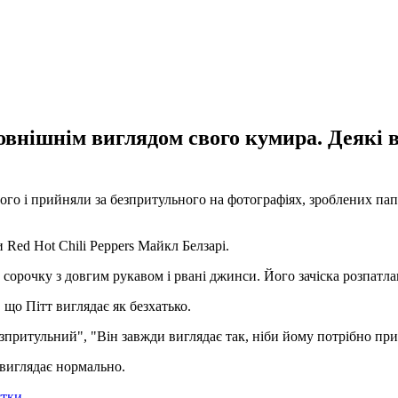
внішнім виглядом свого кумира. Деякі в
го і прийняли за безпритульного на фотографіях, зроблених папа
 Red Hot Chili Peppers Майкл Белзарі.
 сорочку з довгим рукавом і рвані джинси. Його зачіска розпатла
 що Пітт виглядає як безхатько.
езпритульний", "Він завжди виглядає так, ніби йому потрібно пр
і виглядає нормально.
стки
.