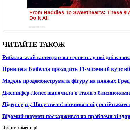
ЧИТАЙТЕ ТАКОЖ
Рибальський календар на серпень: у які дні клю
Принцеса Ізабелла проходить 11-місячний курс ві
Модель продемонструвала фігуру на пляжах Греці
Дженніфер Лопес відпочила в Італії з близнюками
Лідер гурту Ногу свело! опинився під російським 
Відомий шоумен поскаржився на проблеми зі здо
Читати коментарі