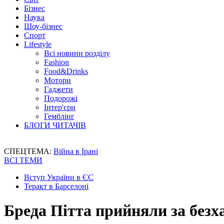
Бізнес
Наука
Шоу-бізнес
Спорт
Lifestyle
Всі новини розділу
Fashion
Food&Drinks
Мотори
Гаджети
Подорожі
Інтер'єри
Гемблінг
БЛОГИ ЧИТАЧІВ
СПЕЦТЕМА:
Війна в Ірані
ВСІ ТЕМИ
Вступ України в ЄС
Теракт в Барселоні
Бреда Пітта прийняли за безх