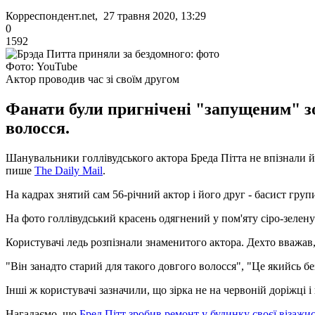
Корреспондент.net, 27 травня 2020, 13:29
0
1592
Фото: YouTube
Актор проводив час зі своїм другом
Фанати були пригнічені "запущеним" зо
волосся.
Шанувальники голлівудського актора Бреда Пітта не впізнали йо
пише
The Daily Mail
.
На кадрах знятий сам 56-річний актор і його друг - басист групи
На фото голлівудський красень одягнений у пом'яту сіро-зелену
Користувачі ледь розпізнали знаменитого актора. Дехто вважав,
"Він занадто старий для такого довгого волосся", "Це якийсь б
Інші ж користувачі зазначили, що зірка не на червоній доріжці 
Нагадаємо, що
Бред Пітт зробив ремонт у будинку своєї візажи