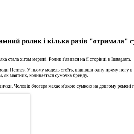
мний ролик і кілька разів "отримала" с
а стала хітом мережі. Ролик з'явився на її сторінці в Instagram.
оди Hermes. У ньому модель стоїть, відвівши одну пряму ногу в 
ям, як маятник, коливається сумочка бренду.
ички. Чоловік блогера махає м'якою сумкою на довгому ремені пе