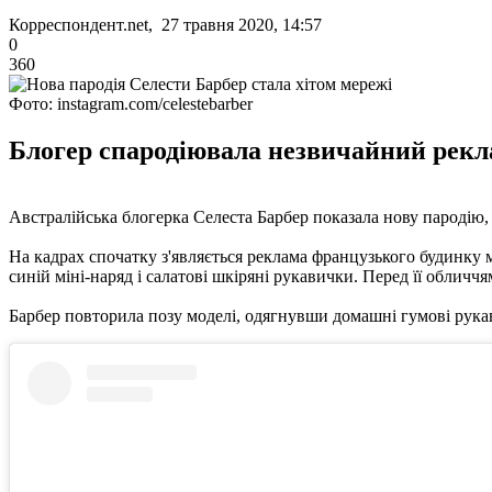
Корреспондент.net, 27 травня 2020, 14:57
0
360
Фото: instagram.com/celestebarber
Блогер спародіювала незвичайний рекла
Австралійська блогерка Селеста Барбер показала нову пародію, як
На кадрах спочатку з'являється реклама французького будинку м
синій міні-наряд і салатові шкіряні рукавички. Перед її обличч
Барбер повторила позу моделі, одягнувши домашні гумові рукав