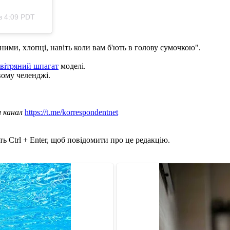
в 4:09 PDT
ими, хлопці, навіть коли вам б'ють в голову сумочкою".
вітряний шпагат
моделі.
ому челенджі.
ш канал
https://t.me/korrespondentnet
ь Ctrl + Enter, щоб повідомити про це редакцію.