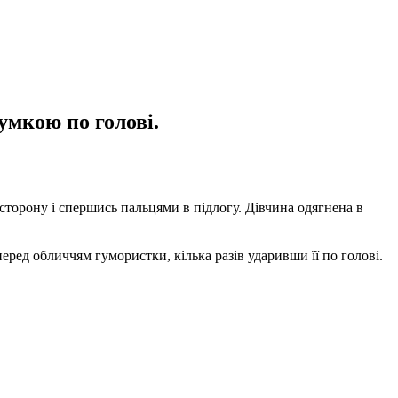
умкою по голові.
сторону і спершись пальцями в підлогу. Дівчина одягнена в
ред обличчям гумористки, кілька разів ударивши її по голові.