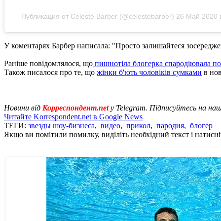
Публикация от Celeste Barber (@celestebarber)
26 Май 2020 
У коментарях Барбер написала: "Просто залишайтеся зосереджен
Раніше повідомлялося, що
пишнотіла блогерка спародіювала по
Також писалося про те, що
жінки б'ють чоловіків сумками
в нов
Новини від
Корреспондент.net
у Telegram. Підписуйтесь на на
Читайте Korrespondent.net в Google News
ТЕГИ:
звезды шоу-бизнеса
,
видео
,
прикол
,
пародия
,
блогер
Якщо ви помітили помилку, виділіть необхідний текст і натисніт