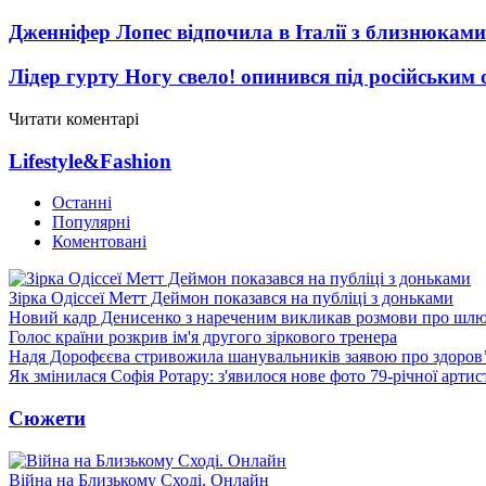
Дженніфер Лопес відпочила в Італії з близнюками
Лідер гурту Ногу свело! опинився під російським 
Читати коментарі
Lifestyle&Fashion
Останні
Популярні
Коментовані
Зірка Одіссеї Метт Деймон показався на публіці з доньками
Новий кадр Денисенко з нареченим викликав розмови про шл
Голос країни розкрив ім'я другого зіркового тренера
Надя Дорофєєва стривожила шанувальників заявою про здоров
Як змінилася Софія Ротару: з'явилося нове фото 79-річної артис
Сюжети
Війна на Близькому Сході. Онлайн