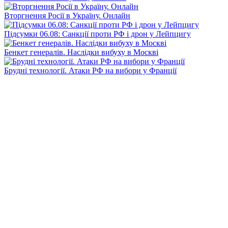
Вторгнення Росії в Україну. Онлайн
Підсумки 06.08: Санкції проти РФ і дрон у Лейпцигу
Бенкет генералів. Наслідки вибуху в Москві
Брудні технології. Атаки РФ на вибори у Франції