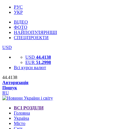
РУС
УКР
ВІДЕО
ФОТО
НАЙПОПУЛЯРНІШІ
СПЕЦПРОЕКТИ
USD
USD
44.4138
EUR
51.2998
Всі курси валют
44.4138
Авторизація
Пошук
RU
ВСІ РОЗДІЛИ
Головна
Україна
Місто
Світ