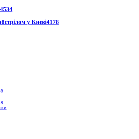
4534
обстрілом у Києві
4178
юб
’я
тки