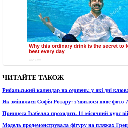
ЧИТАЙТЕ ТАКОЖ
Рибальський календар на серпень: у які дні клю
Як змінилася Софія Ротару: з'явилося нове фото 7
Принцеса Ізабелла проходить 11-місячний курс ві
Модель продемонструвала фігуру на пляжах Греці