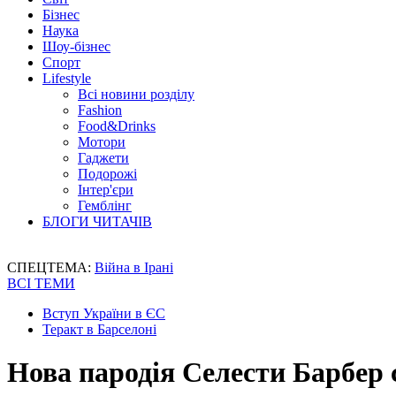
Бізнес
Наука
Шоу-бізнес
Спорт
Lifestyle
Всі новини розділу
Fashion
Food&Drinks
Мотори
Гаджети
Подорожі
Інтер'єри
Гемблінг
БЛОГИ ЧИТАЧІВ
СПЕЦТЕМА:
Війна в Ірані
ВСІ ТЕМИ
Вступ України в ЄС
Теракт в Барселоні
Нова пародія Селести Барбер 