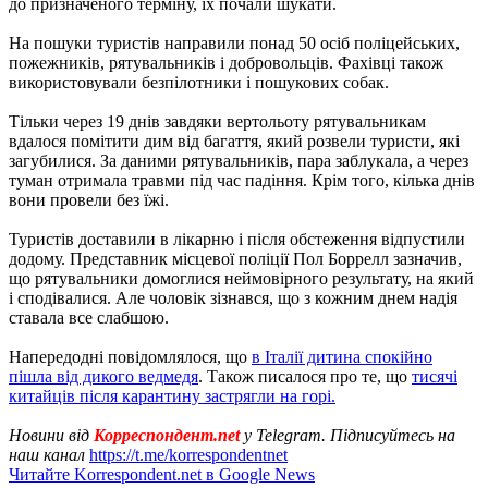
до призначеного терміну, їх почали шукати.
На пошуки туристів направили понад 50 осіб поліцейських,
пожежників, рятувальників і добровольців. Фахівці також
використовували безпілотники і пошукових собак.
Тільки через 19 днів завдяки вертольоту рятувальникам
вдалося помітити дим від багаття, який розвели туристи, які
загубилися. За даними рятувальників, пара заблукала, а через
туман отримала травми під час падіння. Крім того, кілька днів
вони провели без їжі.
Туристів доставили в лікарню і після обстеження відпустили
додому. Представник місцевої поліції Пол Боррелл зазначив,
що рятувальники домоглися неймовірного результату, на який
і сподівалися. Але чоловік зізнався, що з кожним днем ​​надія
ставала все слабшою.
Напередодні повідомлялося, що
в Італії дитина спокійно
пішла від дикого ведмедя
. Також писалося про те, що
тисячі
китайців після карантину застрягли на горі.
Новини від
Корреспондент.net
у Telegram. Підписуйтесь на
наш канал
https://t.me/korrespondentnet
Читайте Korrespondent.net в Google News