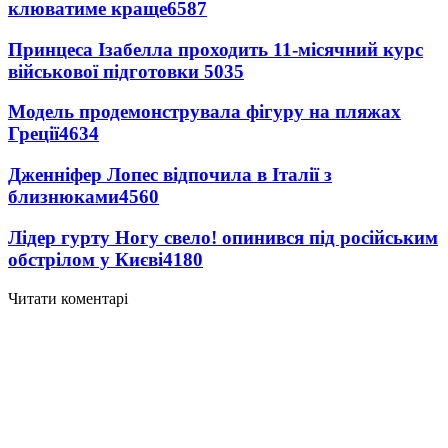
клюватиме краще
6587
Принцеса Ізабелла проходить 11-місячний курс
військової підготовки
5035
Модель продемонструвала фігуру на пляжах
Греції
4634
Дженніфер Лопес відпочила в Італії з
близнюками
4560
Лідер гурту Ногу свело! опинився під російським
обстрілом у Києві
4180
Читати коментарі