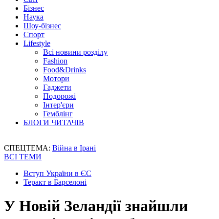
Бізнес
Наука
Шоу-бізнес
Спорт
Lifestyle
Всі новини розділу
Fashion
Food&Drinks
Мотори
Гаджети
Подорожі
Інтер'єри
Гемблінг
БЛОГИ ЧИТАЧІВ
СПЕЦТЕМА:
Війна в Ірані
ВСІ ТЕМИ
Вступ України в ЄС
Теракт в Барселоні
У Новій Зеландії знайшли