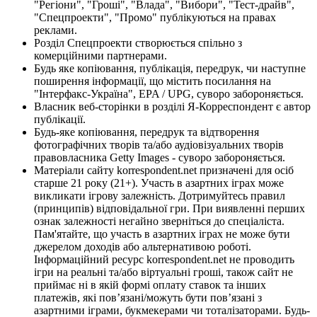
"Регіони", "Гроші", "Влада", "Вибори", "Тест-драйв",
"Спецпроекти", "Промо" публікуються на правах
реклами.
Розділ Спецпроекти створюється спільно з
комерційними партнерами.
Будь яке копіювання, публікація, передрук, чи наступне
поширення інформації, що містить посилання на
"Інтерфакс-Україна", EPA / UPG, суворо забороняється.
Власник веб-сторінки в розділі Я-Корреспондент є автор
публікації.
Будь-яке копіювання, передрук та відтворення
фотографічних творів та/або аудіовізуальних творів
правовласника Getty Images - суворо забороняється.
Матеріали сайту korrespondent.net призначені для осіб
старше 21 року (21+). Участь в азартних іграх може
викликати ігрову залежність. Дотримуйтесь правил
(принципів) відповідальної гри. При виявленні перших
ознак залежності негайно зверніться до спеціаліста.
Пам'ятайте, що участь в азартних іграх не може бути
джерелом доходів або альтернативою роботі.
Інформаційний ресурс korrespondent.net не проводить
ігри на реальні та/або віртуальні гроші, також сайт не
приймає ні в якій формі оплату ставок та інших
платежів, які пов’язані/можуть бути пов’язані з
азартними іграми, букмекерами чи тоталізаторами. Будь-