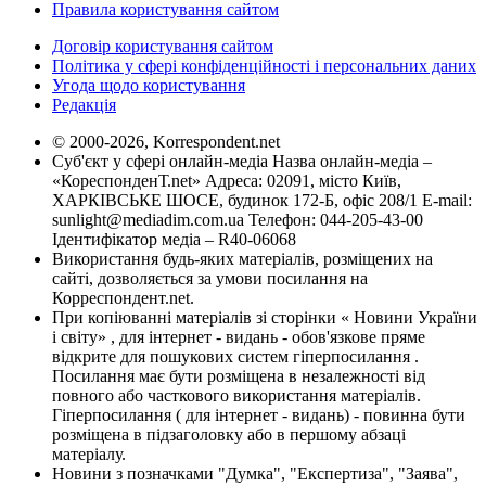
Правила користування сайтом
Договір користування сайтом
Політика у сфері конфіденційності і персональних даних
Угода щодо користування
Редакція
© 2000-2026, Korrespondent.net
Суб'єкт у сфері онлайн-медіа Назва онлайн-медіа –
«КореспонденТ.net» Адреса: 02091, місто Київ,
ХАРКІВСЬКЕ ШОСЕ, будинок 172-Б, офіс 208/1 E-mail:
sunlight@mediadim.com.ua
Телефон: 044-205-43-00
Ідентифікатор медіа – R40-06068
Використання будь-яких матеріалів, розміщених на
сайті, дозволяється за умови посилання на
Корреспондент.net.
При копіюванні матеріалів зі сторінки « Новини України
і світу» , для інтернет - видань - обов'язкове пряме
відкрите для пошукових систем гіперпосилання .
Посилання має бути розміщена в незалежності від
повного або часткового використання матеріалів.
Гіперпосилання ( для інтернет - видань) - повинна бути
розміщена в підзаголовку або в першому абзаці
матеріалу.
Новини з позначками "Думка", "Експертиза", "Заява",