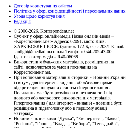
Договір користування сайтом
Політика у сфері конфіденційності і персональних даних
Угода щодо користування
Редакція
© 2000-2026, Korrespondent.net
Суб'єкт у сфері онлайн-медіа Назва онлайн-медіа –
«КореспонденТ.net» Адреса: 02091, місто Київ,
ХАРКІВСЬКЕ ШОСЕ, будинок 172-Б, офіс 208/1 E-mail:
sunlight@mediadim.com.ua
Телефон: 044-205-43-00
Ідентифікатор медіа – R40-06068
Використання будь-яких матеріалів, розміщених на
сайті, дозволяється за умови посилання на
Корреспондент.net.
При копіюванні матеріалів зі сторінки « Новини України
і світу» , для інтернет - видань - обов'язкове пряме
відкрите для пошукових систем гіперпосилання .
Посилання має бути розміщена в незалежності від
повного або часткового використання матеріалів.
Гіперпосилання ( для інтернет - видань) - повинна бути
розміщена в підзаголовку або в першому абзаці
матеріалу.
Новини з позначками "Думка", "Експертиза", "Заява",
"Регіони", "Гроші", "Влада", "Вибори", "Тест-драйв",