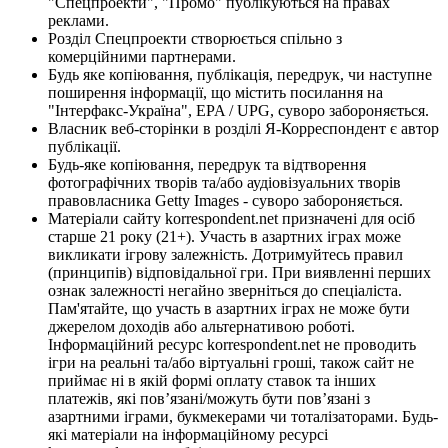
"Спецпроекти", "Промо" публікуються на правах
реклами.
Розділ Спецпроекти створюється спільно з
комерційними партнерами.
Будь яке копіювання, публікація, передрук, чи наступне
поширення інформації, що містить посилання на
"Інтерфакс-Україна", EPA / UPG, суворо забороняється.
Власник веб-сторінки в розділі Я-Корреспондент є автор
публікації.
Будь-яке копіювання, передрук та відтворення
фотографічних творів та/або аудіовізуальних творів
правовласника Getty Images - суворо забороняється.
Матеріали сайту korrespondent.net призначені для осіб
старше 21 року (21+). Участь в азартних іграх може
викликати ігрову залежність. Дотримуйтесь правил
(принципів) відповідальної гри. При виявленні перших
ознак залежності негайно зверніться до спеціаліста.
Пам'ятайте, що участь в азартних іграх не може бути
джерелом доходів або альтернативою роботі.
Інформаційний ресурс korrespondent.net не проводить
ігри на реальні та/або віртуальні гроші, також сайт не
приймає ні в якій формі оплату ставок та інших
платежів, які пов’язані/можуть бути пов’язані з
азартними іграми, букмекерами чи тоталізаторами. Будь-
які матеріали на інформаційному ресурсі