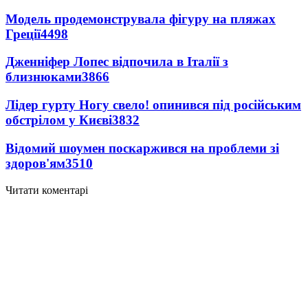
Модель продемонструвала фігуру на пляжах
Греції
4498
Дженніфер Лопес відпочила в Італії з
близнюками
3866
Лідер гурту Ногу свело! опинився під російським
обстрілом у Києві
3832
Відомий шоумен поскаржився на проблеми зі
здоров'ям
3510
Читати коментарі