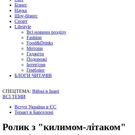
Бізнес
Наука
Шоу-бізнес
Спорт
Lifestyle
Всі новини розділу
Fashion
Food&Drinks
Мотори
Гаджети
Подорожі
Інтер'єри
Гемблінг
БЛОГИ ЧИТАЧІВ
СПЕЦТЕМА:
Війна в Ірані
ВСІ ТЕМИ
Вступ України в ЄС
Теракт в Барселоні
Ролик з "килимом-літаком"