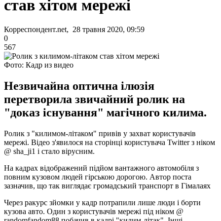
став хітом мережі
Корреспондент.net, 28 травня 2020, 09:59
0
567
Фото: Кадр из видео
Незвичайна оптична ілюзія
перетворила звичайний ролик на
"доказ існування" магічного килима.
Ролик з "килимом-літаком" привів у захват користувачів
мережі. Відео з'явилося на сторінці користувача Twitter з ніком
@ sha_ji1 і стало вірусним.
На кадрах відображений підйом вантажного автомобіля з
повним кузовом людей гірською дорогою. Автор поста
зазначив, що так виглядає громадський транспорт в Гімалаях
Через ракурс зйомки у кадр потрапили лише люди і борти
кузова авто. Один з користувачів мережі під ніком @
randomfandom88 побачив в кадрі "килим-літак". Інші