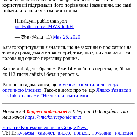
користувачі підтримали його порівняння і зазначили, що самі
побачили в ролику казковий килим.
Himalayan public transport
pic.twitter.com/GMWXdufbFf
— 𝕾𝖍𝖆 (@sha_ji1)
May 25, 2020
Багато користувачів зізналися, що не захотіли б проїхатися на
такому громадському транспорті, тому що у них закрутилася
голова від одного перегляду ролика.
За три дні відео зібрало майже 14 мільйонів переглядів, більш
як 112 тисяч лайків і безліч репостів.
Раніше повідомлялося, що
в мережі запустили челендж з
оптичною ілюзією
. Також відомо про те, що
Ляшко з'явився в
TikTok зі словами "Не чекали, скотиняки".
Новини від
Корреспондент.net
в Telegram. Підписуйтесь на
наш канал
https://t.me/korrespondentnet
Читайте Korrespondent.net в Google News
ТЕГИ:
курьезы
,
самолет
,
видео
,
прикол
,
грузовик
,
иллюзия